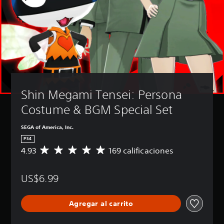
Shin Megami Tensei: Persona 
Costume & BGM Special Set
SEGA of America, Inc.
PS4
4.93
169 calificaciones
C
a
l
US$6.99
i
f
i
Agregar al carrito
c
a
c