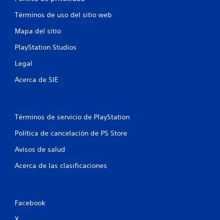
o
Términos de uso del sitio web
e
Mapa del sitio
s
PlayStation Studios
t
Legal
r
Acerca de SIE
e
l
Términos de servicio de PlayStation
l
Política de cancelación de PS Store
a
Avisos de salud
s
Acerca de las clasificaciones
e
n
Facebook
X