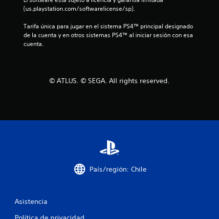
r
(us.playstation.com/softwarelicense/sp).
e
Tarifa única para jugar en el sistema PS4™ principal designado 
de la cuenta y en otros sistemas PS4™ al iniciar sesión con esa 
l
cuenta.
l
a
© ATLUS. © SEGA. All rights reserved.
s
d
e
c
i
País/región: Chile
n
c
Asistencia
Política de privacidad