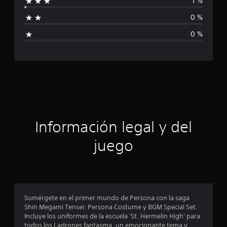
1 %
l
f
d
0 %
e
i
1
0 %
6
c
9
c
a
a
l
c
i
f
i
i
c
ó
a
Información legal y del
c
n
i
juego
o
p
n
e
s
r
o
Sumérgete en el primer mundo de Persona con la saga
Shin Megami Tensei: Persona Costume y BGM Special Set.
m
Incluye los uniformes de la escuela 'St. Hermelin High' para
todos los Ladrones fantasma, un emocionante tema y