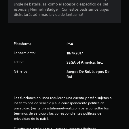
e
jingle de batalla, así como el accesorio específico del set
especial ¡'Hermelin Badge'! ¡Con estos padrísimos trajes
d
disfrutarás aún más la vida de fantasma!
i
o
Plataforma:
PS4
:
Lanzamiento:
18/4/2017
4
Editor:
SEGA of America, Inc.
.
Géneros:
Juegos De Rol, Juegos De
9
Rol
3
Las funciones en línea requieren una cuenta y están sujetas a 
e
los términos de servicio y a la correspondiente política de 
privacidad (visita playstationnetwork.com para consultar los 
s
términos de servicio y las correspondientes políticas de 
privacidad de tu país).
t
El software está sujeto a licencia y garantía limitada 