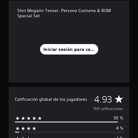
d
Shin Megami Tensei: Persona Costume & BGM
e
Special Set
c
i
n
c
o
e
Iniciar sesión para calificar
s
t
r
e
l
l
a
s
e
C
4.93
Calificación global de los jugadores
n
u
a
169 calificaciones
n
t
95 %
l
o
t
4 %
i
a