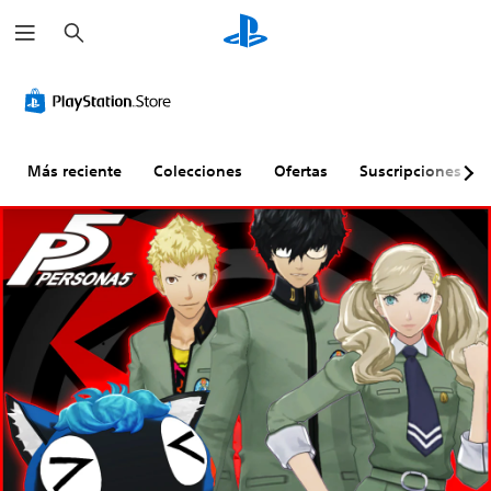
B
u
s
c
a
r
Más reciente
Colecciones
Ofertas
Suscripciones