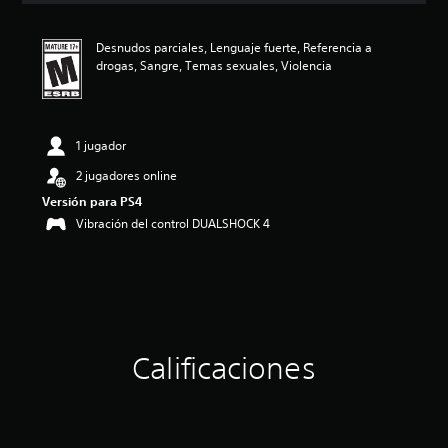
i
ó
Desnudos parciales, Lenguaje fuerte, Referencia a
n
drogas, Sangre, Temas sexuales, Violencia
p
r
o
m
e
1 jugador
d
2 jugadores online
i
o
Versión para PS4
:
Vibración del control DUALSHOCK 4
4
.
9
3
e
s
t
r
Calificaciones
e
l
l
a
s