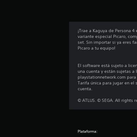
n
u
n
t
o
t
¡Trae a Kaguya de Persona 4 
a
variante especial Picaro, com
l
set. Sin importar si ya eres 
d
Picaro a tu equipo!
e
3
9
El software está sujeto a lic
9
una cuenta y están sujetas a l
c
playstationnetwork.com para c
a
Tarifa única para jugar en el
l
cuenta.
i
f
© ATLUS. © SEGA. All rights r
i
c
a
c
i
Plataforma:
o