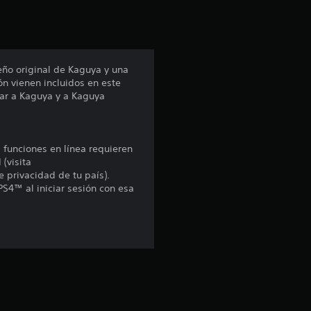
i
ó
n
eño original de Kaguya y una
ón vienen incluidos en este
p
egar a Kaguya y a Kaguya
r
o
s funciones en línea requieren
 (visita
m
e privacidad de tu país).
PS4™ al iniciar sesión con esa
e
d
i
o