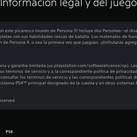
Información legal y del juego
en este picaresco mundo de Persona 5! Incluye dos Personas--el dis
pletas con sus habilidades únicas de batalla. Los materiales de fusi
fan de Persona 4, o sea la primera vez que juegues, ¡disfrutarás agr
encia y garantía limitada (us.playstation.com/softwarelicense/sp). La
os términos de servicio y a la correspondiente política de privacidad
onsultar los términos de servicio y las correspondientes políticas d
 sistema PS4™ principal designado de la cuenta y en otros sistemas 
eserved.
PS4