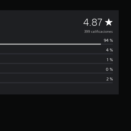
C
4.87
a
399 calificaciones
94 %
l
4 %
i
1 %
f
0 %
2 %
i
c
a
c