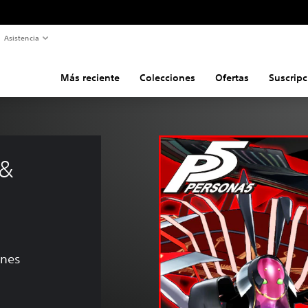
Asistencia
Más reciente
Colecciones
Ofertas
Suscripc
& 
ones