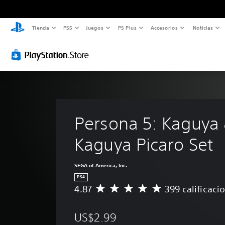
Tienda
PS5
Juegos
PS Plus
Accesorios
Noticias
Persona 5: Kaguya 
Kaguya Picaro Set
SEGA of America, Inc.
PS4
4.87
399 calificaci
C
a
l
US$2.99
i