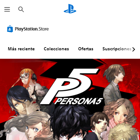
B
u
s
c
a
r
Más reciente
Colecciones
Ofertas
Suscripciones