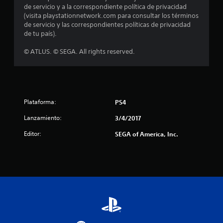
o
de servicio y a la correspondiente política de privacidad
(visita playstationnetwork.com para consultar los términos
:
de servicio y las correspondientes políticas de privacidad
de tu país).
4
© ATLUS. © SEGA. All rights reserved.
.
8
2
Plataforma:
PS4
e
Lanzamiento:
3/4/2017
s
Editor:
SEGA of America, Inc.
t
r
e
l