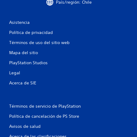
l
País/región: Chile
a
Asistencia
s
Política de privacidad
d
Términos de uso del sitio web
e
Mapa del sitio
c
PlayStation Studios
i
Legal
n
Acerca de SIE
c
o
Términos de servicio de PlayStation
e
Política de cancelación de PS Store
s
Avisos de salud
Acerca de las clasificaciones