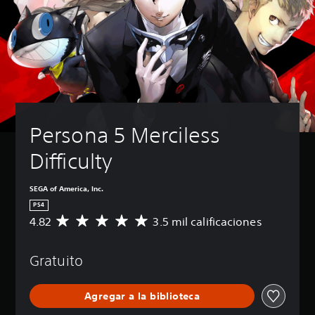
Persona 5 Merciless 
Difficulty
SEGA of America, Inc.
PS4
4.82
3.5 mil calificaciones
C
a
l
Gratuito
i
f
i
Agregar a la biblioteca
c
a