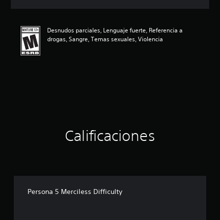
c
i
ó
Desnudos parciales, Lenguaje fuerte, Referencia a
n
drogas, Sangre, Temas sexuales, Violencia
p
r
o
m
e
d
i
o
:
4
.
Calificaciones
8
2
e
s
t
r
Persona 5 Merciless Difficulty
e
l
l
a