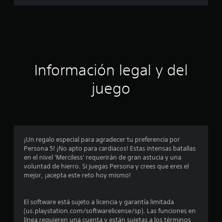
a
l
d
c
e
3
i
.
5
m
ó
Información legal y del
i
l
n
juego
c
a
p
l
i
r
f
i
o
¡Un regalo especial para agradecer tu preferencia por
c
Persona 5! ¡No apto para cardiacos! Estas intensas batallas
a
m
en el nivel 'Merciless' requerirán de gran astucia y una
c
voluntad de hierro. Si juegas Persona y crees que eres el
i
e
mejor, ¡acepta este reto hoy mismo!
o
n
d
e
El software está sujeto a licencia y garantía limitada
s
i
(us.playstation.com/softwarelicense/sp). Las funciones en
línea requieren una cuenta y están sujetas a los términos