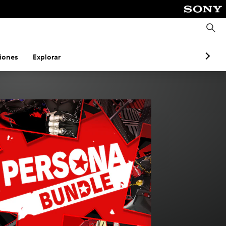
B
u
s
c
a
iones
Explorar
r