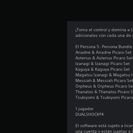
n
u
n
t
o
t
¡Toma el control y domina a l
a
adicionales con cada una de 
l
d
El Persona 5: Persona Bundle 
e
Ariadne & Ariadne Picaro Set
4
Asterius & Asterius Picaro Set
8
Izanagi & Izanagi Picaro Set
9
Kaguya & Kaguya Picaro Set
c
Magatsu Izanagi & Magatsu I
a
Messiah & Messiah Picaro Se
l
Orpheus & Orpheus Picaro Se
i
Thanatos & Thanatos Picaro S
f
Tsukiyomi & Tsukiyomi Picaro
i
c
1 jugador
a
DUALSHOCK®4
c
i
El software está sujeto a lic
o
una cuenta y están sujetas a l