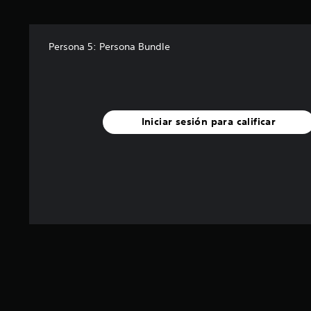
r
e
l
Persona 5: Persona Bundle
l
a
s
d
e
c
Iniciar sesión para calificar
i
n
c
o
e
s
t
r
e
l
l
a
s
e