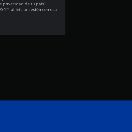
:
e privacidad de tu país).
PS4™ al iniciar sesión con esa
4
.
7
1
e
s
t
r
e
l