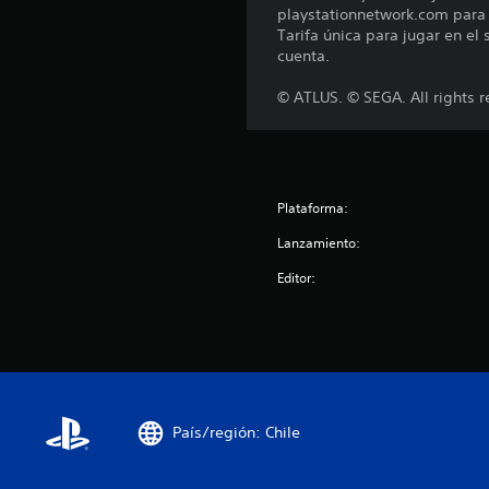
n
playstationnetwork.com para c
e
Tarifa única para jugar en el
s
cuenta.
© ATLUS. © SEGA. All rights r
Plataforma:
Lanzamiento:
Editor:
País/región: Chile