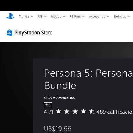
Tienda
PS5
Juegos
PS Plus
Accesorios
Noticias
Persona 5: Persona
Bundle
SEGA of America, Inc.
PS4
4.71
489 calificaci
C
a
l
US$19.99
i