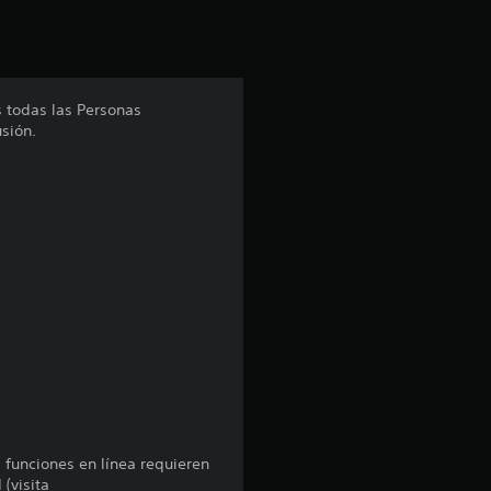
i
ó
n
s todas las Personas
sión.
p
r
o
m
e
d
i
o
s funciones en línea requieren
 (visita