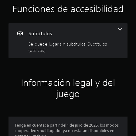
ó
a
Funciones de accesibilidad
m
n
e
n
t
p
e
Subtítulos
i
r
n
Se puede jugar sin subtítulos, Subtítulos
c
o
(básicos)
l
u
m
y
e
e
s
Información legal y del
u
d
b
juego
t
i
í
t
o
u
l
:
o
s
Tenga en cuenta: a partir del 1 de julio de 2025, los modos
3
p
cooperativo/multijugador ya no estarán disponibles en
a