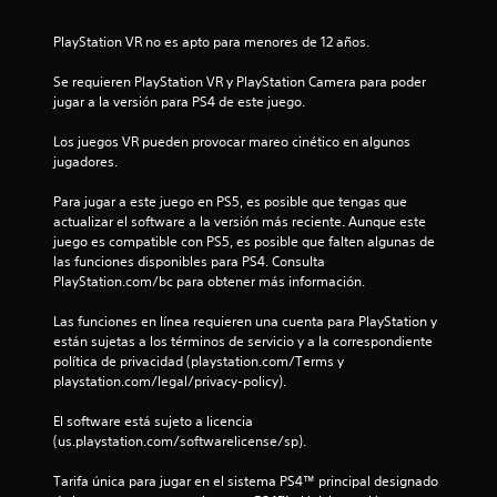
l
a
PlayStation VR no es apto para menores de 12 años.
Se requieren PlayStation VR y PlayStation Camera para poder 
s
jugar a la versión para PS4 de este juego.
e
Los juegos VR pueden provocar mareo cinético en algunos 
jugadores.
n
Para jugar a este juego en PS5, es posible que tengas que 
u
actualizar el software a la versión más reciente. Aunque este 
juego es compatible con PS5, es posible que falten algunas de 
n
las funciones disponibles para PS4. Consulta 
PlayStation.com/bc para obtener más información.
t
Las funciones en línea requieren una cuenta para PlayStation y 
o
están sujetas a los términos de servicio y a la correspondiente 
política de privacidad (playstation.com/Terms y 
t
playstation.com/legal/privacy-policy).
a
El software está sujeto a licencia 
(us.playstation.com/softwarelicense/sp).
l
Tarifa única para jugar en el sistema PS4™ principal designado 