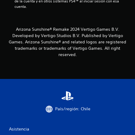
d
de la cuenta y en otros sistemas PS4™ al iniciar sesión con esa 
cuenta.
e
4
Arizona Sunshine® Remake 2024 Vertigo Games B.V.
4
Developed by Vertigo Studios B.V. Published by Vertigo
Games. Arizona Sunshine® and related logos are registered
c
trademarks or trademarks of Vertigo Games. All right
reserved.
a
l
i
f
i
País/región: Chile
c
a
Asistencia