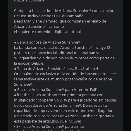
Arizona Sunshine.
.
r
a
Completa tu colección de Arizona Sunshine® con la mejora
2
l
Deluxe. Incluye ambos DLC de campaña:
a
Dead Man y The Damned, que completan el relato de
e
h
Arizona Sunshine®, así como
i
el siguiente contenido digital adicional:
s
s
t
● Banda sonora de Arizona Sunshine®
t
o
La banda sonora oficial de Arizona Sunshine® incluye 12
r
pistas y un esbozo inicial adicional de Jonathan vd
r
i
Wijngaarden Solo disponible en la PS Store como parte de
a
la edición Deluxe.
e
y
● Tema de Arizona Sunshine® para PlayStation 4
l
Originalmente exclusivo de la edición de lanzamiento, este
l
o
tema incluye arte del mundo posapocalíptico de Arizona
s
Sunshine®
p
l
● Pack de Arizona Sunshine® para After the Fall*
e
After the Fall es un shooter en primera persona con
r
a
multijugador cooperativo y RV para 4 jugadores sin pausas
s
de los creadores de Arizona Sunshine®. Demuestra tu
o
s
capacidad de supervivencia en este mundo multijugador
n
devastado con los colores de Arizona Sunshine® gracias a
a
este paquete de artículos, que incluye:
d
j
- Skins de Arizona Sunshine® para armas
e