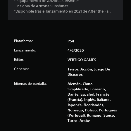
- Equipamiento de Arizona Sunshine®
e
s
- Insignia de Arizona Sunshine®
p
*Disponible tras el lanzamiento en 2021 de After the Fall.
c
r
i
i
n
c
n
i
Plataforma:
PS4
p
c
a
Lanzamiento:
4/6/2020
l
o
e
Editor:
VERTIGO GAMES
s
e
.
Géneros:
Terror, Acción, Juego De
Disparos
s
Idiomas de pantalla:
Alemán, Chino -
t
Simplificado, Coreano,
Danés, Español, Francés
r
(Francia), Inglés, Italiano,
Japonés, Neerlandés,
e
Noruego, Polaco, Portugués
(Portugal), Rumano, Sueco,
l
Turco, Árabe