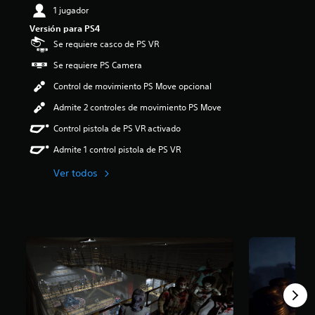
t
1 jugador
o
u
:
Versión para PS4
l
3
o
Se requiere casco de PS VR
.
s
2
Se requiere PS Camera
p
e
o
Control de movimiento PS Move opcional
s
r
t
q
Admite 2 controles de movimiento PS Move
r
u
e
Control pistola de PS VR activado
e
l
e
Admite 1 control pistola de PS VR
l
l
a
j
Ver todos
s
u
d
e
e
g
c
o
i
n
n
o
c
i
o
n
e
c
s
l
t
u