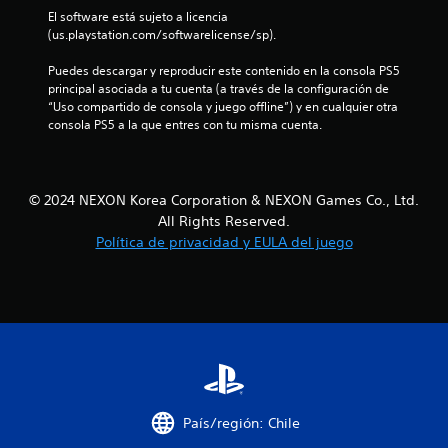
r
El software está sujeto a licencia 
e
(us.playstation.com/softwarelicense/sp).
Puedes descargar y reproducir este contenido en la consola PS5 
l
principal asociada a tu cuenta (a través de la configuración de 
“Uso compartido de consola y juego offline”) y en cualquier otra 
l
consola PS5 a la que entres con tu misma cuenta.
a
s
© 2024 NEXON Korea Corporation & NEXON Games Co., Ltd.
d
All Rights Reserved.
Política de privacidad y EULA del juego
e
c
i
n
c
País/región: Chile