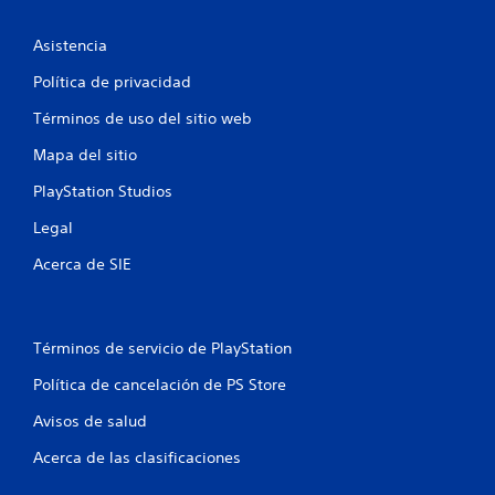
o
e
Asistencia
s
Política de privacidad
t
Términos de uso del sitio web
Mapa del sitio
r
PlayStation Studios
e
Legal
l
Acerca de SIE
l
a
Términos de servicio de PlayStation
s
Política de cancelación de PS Store
e
Avisos de salud
n
Acerca de las clasificaciones
u