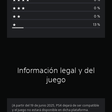
i
8
c
0 %
f
a
0 %
l
i
i
13 %
f
c
i
c
a
a
c
c
i
o
i
n
e
s
ó
Información legal y del
n
juego
p
r
o
(A partir del 19 de junio 2025, PS4 dejará de ser compatible
y el juego no estará disponible en dicha plataforma.