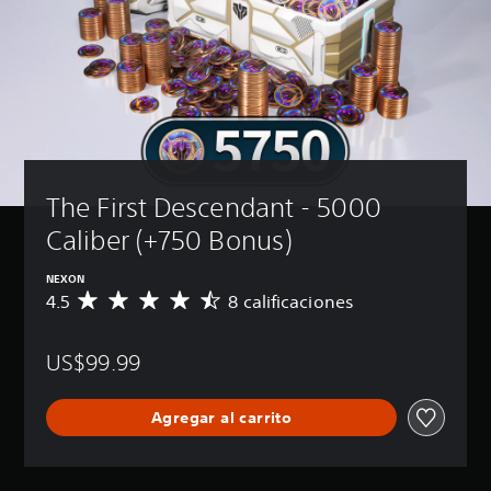
The First Descendant - 5000 
Caliber (+750 Bonus)
NEXON
4.5
8 calificaciones
C
a
l
US$99.99
i
f
i
Agregar al carrito
c
a
c
i