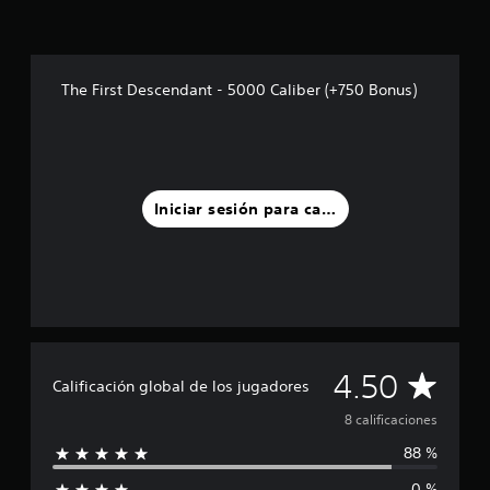
c
i
n
c
The First Descendant - 5000 Caliber (+750 Bonus)
o
e
s
t
r
e
l
Iniciar sesión para calificar
l
a
s
e
n
u
n
t
C
4.50
o
Calificación global de los jugadores
t
a
8 calificaciones
a
l
88 %
l
d
e
0 %