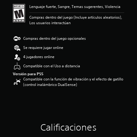
ó
Lenguaje fuerte, Sangre, Temas sugerentes, Violencia
n
p
Compras dentro del juego (Incluye artículos aleatorios),
r
Los usuarios interactúan
o
m
e
Compras dentro del juego opcionales
d
i
Se requiere jugar online
o
4 jugadores online
:
4
Compatible con el Uso a distancia
.
Versión para PS5
5
Compatible con la función de vibración y el efecto de gatillo
e
(control inalámbrico DualSense)
s
t
r
e
l
l
a
s
Calificaciones
d
e