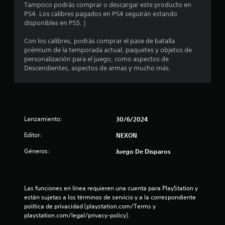
m
Tampoco podrás comprar o descargar este producto en
PS4. Los calibres pagados en PS4 seguirán estando
e
disponibles en PS5. )
d
Con los calibres, podrás comprar el pase de batalla
prémium de la temporada actual, paquetes y objetos de
i
personalización para el juego, como aspectos de
Descendientes, aspectos de armas y mucho más.
o
:
4
Lanzamiento:
30/6/2024
.
Editor:
NEXON
5
Géneros:
Juego De Disparos
e
s
Las funciones en línea requieren una cuenta para PlayStation y 
están sujetas a los términos de servicio y a la correspondiente 
t
política de privacidad (playstation.com/Terms y 
playstation.com/legal/privacy-policy).