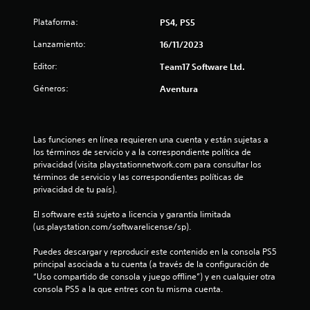
r
Plataforma:
PS4, PS5
e
Lanzamiento:
16/11/2023
l
Editor:
Team17 Software Ltd.
l
Géneros:
Aventura
a
s
Las funciones en línea requieren una cuenta y están sujetas a 
los términos de servicio y a la correspondiente política de 
d
privacidad (visita playstationnetwork.com para consultar los 
términos de servicio y las correspondientes políticas de 
e
privacidad de tu país).
c
El software está sujeto a licencia y garantía limitada 
(us.playstation.com/softwarelicense/sp).
i
Puedes descargar y reproducir este contenido en la consola PS5 
n
principal asociada a tu cuenta (a través de la configuración de 
“Uso compartido de consola y juego offline”) y en cualquier otra 
c
consola PS5 a la que entres con tu misma cuenta.