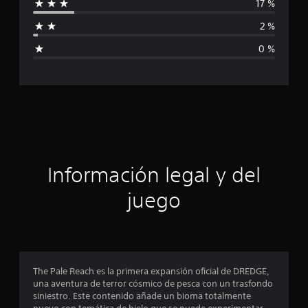
17 %
f
a
c
2 %
i
i
0 %
o
c
n
e
s
a
c
i
ó
Información legal y del
n
juego
p
r
o
The Pale Reach es la primera expansión oficial de DREDGE,
una aventura de terror cósmico de pesca con un trasfondo
m
siniestro. Este contenido añade un bioma totalmente