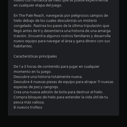
nuevo con temática de hielo que se puede experimentar
e
en cualquier etapa del juego.
d
En The Pale Reach, navegarás por peligrosos campos de
hielo debajo de los cuales descubrirás un misterio
i
congelado. Rastrea los pases de la última tripulación que
llegó antes de ti y desentierra una historia de una amarga
o
traición. Encuentra algunos rostros familiares y desarrolla
nuevo equipo para navegar el área y gana dinero con sus
:
habitantes.
4
Características principales
.
De 1 a 3 horas de contenido para jugar en cualquier
momento en tu juego.
5
Descubre una historia totalmente nueva.
Descubre 4 nuevas piezas de equipo para atrapar 11 nuevas
especies de pez y cangrejo.
2
Crea una nueva adición de bote para destruir el hielo.
Compra bloques de hielo para extender la vida útil de tu
e
pesca más valiosa.
8 nuevos trofeos
s
t