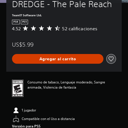
DREDGE - The Pale Reach
Team17 Software Ltd.
PS4
PS5
4.52
52 calificaciones
C
a
l
US$5.99
i
f
i
Agregar al carrito
c
a
c
i
ó
Consumo de tabaco, Lenguaje moderado, Sangre
n
animada, Violencia de fantasía
p
r
o
m
1 jugador
e
d
Compatible con el Uso a distancia
i
Versión para PS5
o