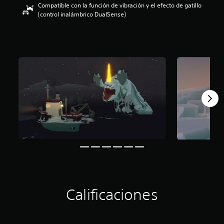
Compatible con la función de vibración y el efecto de gatillo
:
(control inalámbrico DualSense)
4
.
5
2
e
s
t
r
e
l
l
a
s
d
e
c
i
n
c
o
Calificaciones
e
s
t
r