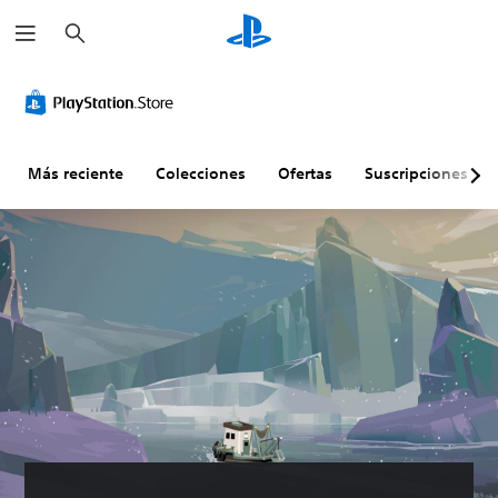
B
u
s
c
a
r
Más reciente
Colecciones
Ofertas
Suscripciones