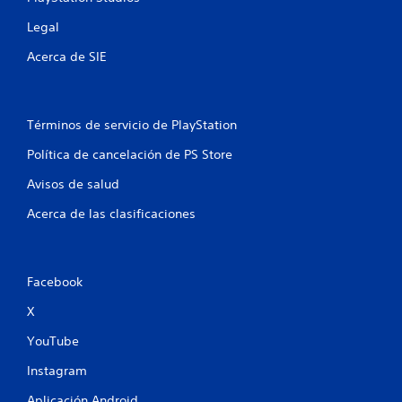
u
Legal
n
Acerca de SIE
t
o
Términos de servicio de PlayStation
t
Política de cancelación de PS Store
a
Avisos de salud
l
Acerca de las clasificaciones
d
e
Facebook
5
X
2
YouTube
c
Instagram
Aplicación Android