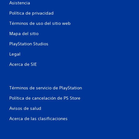
Asistencia
t
Política de privacidad
r
Términos de uso del sitio web
e
Mapa del sitio
l
PlayStation Studios
l
Legal
Acerca de SIE
a
s
e
Términos de servicio de PlayStation
Política de cancelación de PS Store
n
Avisos de salud
u
Acerca de las clasificaciones
n
t