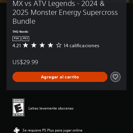
MX vs ATV Legends - 2024 & 
2025 Monster Energy Supercross 
Bundle
THQ Nordic
PS4
PS5
4.21
14 calificaciones
C
a
l
US$29.99
i
f
i
Agregar al carrito
c
a
c
i
ó
n
Letras levemente obscenas
p
r
o
m
Se requiere PS Plus para jugar online
e