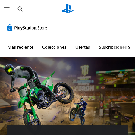
B
u
s
c
a
r
Más reciente
Colecciones
Ofertas
Suscripciones