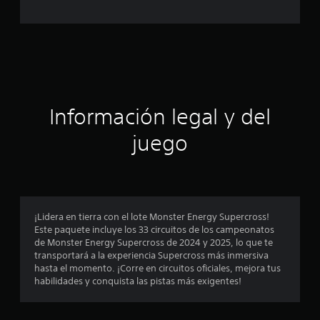
c
f
i
a
c
a
c
c
i
i
o
n
ó
Información legal y del
e
s
n
juego
p
r
o
¡Lidera en tierra con el lote Monster Energy Supercross!
Este paquete incluye los 33 circuitos de los campeonatos
m
de Monster Energy Supercross de 2024 y 2025, lo que te
transportará a la experiencia Supercross más inmersiva
e
hasta el momento. ¡Corre en circuitos oficiales, mejora tus
habilidades y conquista las pistas más exigentes!
d