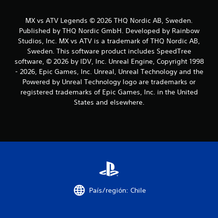
l
MX vs ATV Legends © 2026 THQ Nordic AB, Sweden.
Published by THQ Nordic GmbH. Developed by Rainbow
a
Studios, Inc. MX vs ATV is a trademark of THQ Nordic AB,
s
Sweden. This software product includes SpeedTree
software, © 2026 by IDV, Inc. Unreal Engine, Copyright 1998
d
- 2026, Epic Games, Inc. Unreal, Unreal Technology and the
Powered by Unreal Technology logo are trademarks or
e
registered trademarks of Epic Games, Inc. in the United
States and elsewhere.
c
i
n
c
o
País/región: Chile
e
s