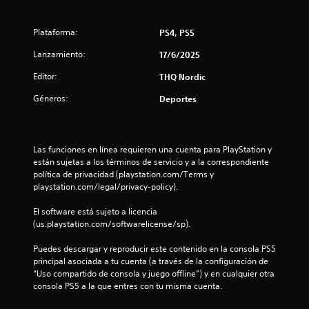
i
o
Plataforma:
PS4, PS5
:
Lanzamiento:
17/6/2025
4
Editor:
THQ Nordic
.
Géneros:
Deportes
2
1
Las funciones en línea requieren una cuenta para PlayStation y 
están sujetas a los términos de servicio y a la correspondiente 
política de privacidad (playstation.com/Terms y 
e
playstation.com/legal/privacy-policy).
s
El software está sujeto a licencia 
(us.playstation.com/softwarelicense/sp).
t
Puedes descargar y reproducir este contenido en la consola PS5 
r
principal asociada a tu cuenta (a través de la configuración de 
“Uso compartido de consola y juego offline”) y en cualquier otra 
e
consola PS5 a la que entres con tu misma cuenta.
l