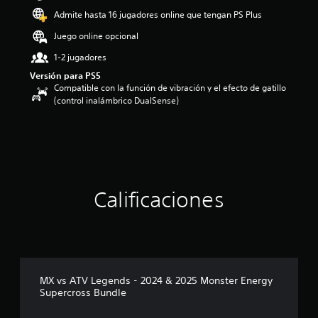
d
Admite hasta 16 jugadores online que tengan PS Plus
i
o
Juego online opcional
:
1-2 jugadores
4
.
Versión para PS5
2
Compatible con la función de vibración y el efecto de gatillo
1
(control inalámbrico DualSense)
e
s
t
r
e
l
l
Calificaciones
a
s
d
e
c
i
n
MX vs ATV Legends - 2024 & 2025 Monster Energy
c
Supercross Bundle
o
e