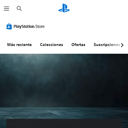
B
u
s
c
a
r
Más reciente
Colecciones
Ofertas
Suscripciones