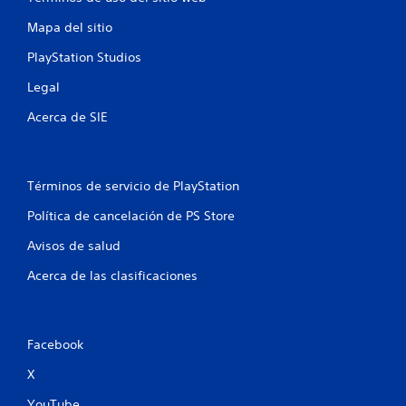
l
Mapa del sitio
a
PlayStation Studios
s
Legal
e
Acerca de SIE
n
u
Términos de servicio de PlayStation
n
Política de cancelación de PS Store
t
Avisos de salud
o
Acerca de las clasificaciones
t
a
Facebook
l
X
YouTube