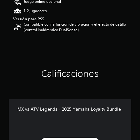
Juego online opcional
o
1-2 jugadores
:
5
Versión para PS5
e
Compatible con la función de vibración y el efecto de gatillo
s
(control inalámbrico DualSense)
t
r
e
l
l
a
s
Calificaciones
d
e
c
i
n
c
o
MX vs ATV Legends - 2025 Yamaha Loyalty Bundle
e
s
t
r
e