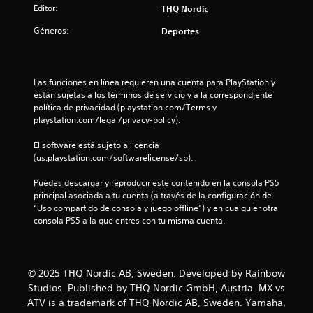
:
Editor:
THQ Nordic
5
Géneros:
Deportes
e
s
Las funciones en línea requieren una cuenta para PlayStation y 
están sujetas a los términos de servicio y a la correspondiente 
t
política de privacidad (playstation.com/Terms y 
playstation.com/legal/privacy-policy).
r
El software está sujeto a licencia 
(us.playstation.com/softwarelicense/sp).
e
Puedes descargar y reproducir este contenido en la consola PS5 
l
principal asociada a tu cuenta (a través de la configuración de 
“Uso compartido de consola y juego offline”) y en cualquier otra 
l
consola PS5 a la que entres con tu misma cuenta.
a
s
© 2025 THQ Nordic AB, Sweden. Developed by Rainbow
Studios. Published by THQ Nordic GmbH, Austria. MX vs
d
ATV is a trademark of THQ Nordic AB, Sweden. Yamaha,