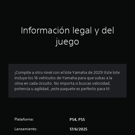
i
c
o
n
i
e
s
ó
Información legal y del
n
juego
p
r
o
¡Compite a otro nivel con el lote Yamaha de 2025! Este lote
incluye los 16 vehículos de Yamaha para que subas a la
m
cima en cada circuito. No importa si buscas velocidad,
potencia u agilidad, ¡este paquete es perfecto para ti!
e
d
i
Plataforma:
PS4, PS5
o
Lanzamiento:
17/6/2025