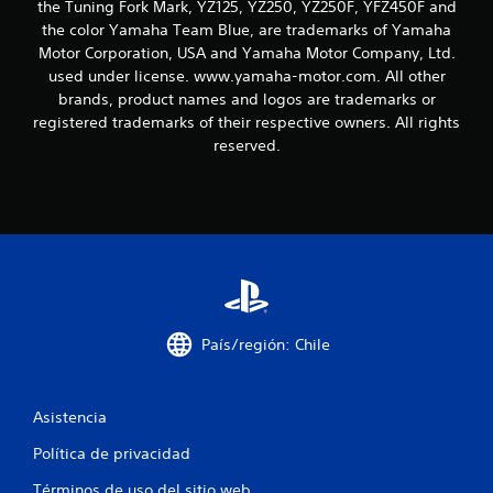
e
the Tuning Fork Mark, YZ125, YZ250, YZ250F, YFZ450F and
the color Yamaha Team Blue, are trademarks of Yamaha
c
Motor Corporation, USA and Yamaha Motor Company, Ltd.
used under license. www.yamaha-motor.com. All other
i
brands, product names and logos are trademarks or
registered trademarks of their respective owners. All rights
n
reserved.
c
o
e
s
t
País/región: Chile
r
e
Asistencia
l
Política de privacidad
Términos de uso del sitio web