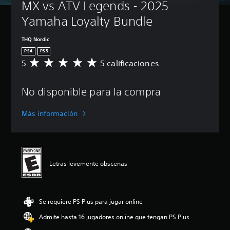
MX vs ATV Legends - 2025 
Yamaha Loyalty Bundle
THQ Nordic
PS4
PS5
5
5 calificaciones
C
a
l
No disponible para la compra
i
f
i
Más información
c
a
c
i
ó
Letras levemente obscenas
n
p
r
o
Se requiere PS Plus para jugar online
m
e
Admite hasta 16 jugadores online que tengan PS Plus
d
i