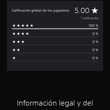
i
o
C
5.00
n
Calificación global de los jugadores
e
a
1 calificación
s
100 %
l
0 %
i
0 %
f
0 %
i
0 %
c
a
c
i
ó
Información legal y del
n