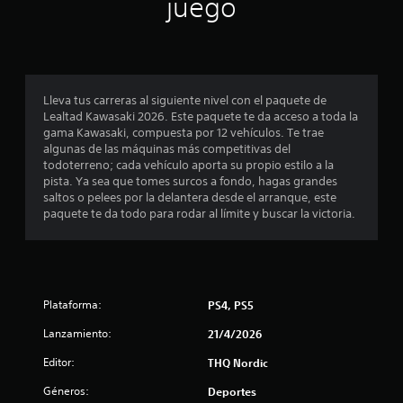
juego
p
r
o
Lleva tus carreras al siguiente nivel con el paquete de
Lealtad Kawasaki 2026. Este paquete te da acceso a toda la
m
gama Kawasaki, compuesta por 12 vehículos. Te trae
algunas de las máquinas más competitivas del
e
todoterreno; cada vehículo aporta su propio estilo a la
pista. Ya sea que tomes surcos a fondo, hagas grandes
d
saltos o pelees por la delantera desde el arranque, este
paquete te da todo para rodar al límite y buscar la victoria.
i
o
:
Plataforma:
PS4, PS5
1
Lanzamiento:
21/4/2026
e
Editor:
THQ Nordic
Géneros:
s
Deportes