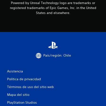
Powered by Unreal Technology logo are trademarks or
o
registered trademarks of Epic Games, Inc. in the United
States and elsewhere.
e
s
t
r
e
País/región: Chile
l
l
Asistencia
a
Política de privacidad
s
Términos de uso del sitio web
e
Mapa del sitio
n
PlayStation Studios