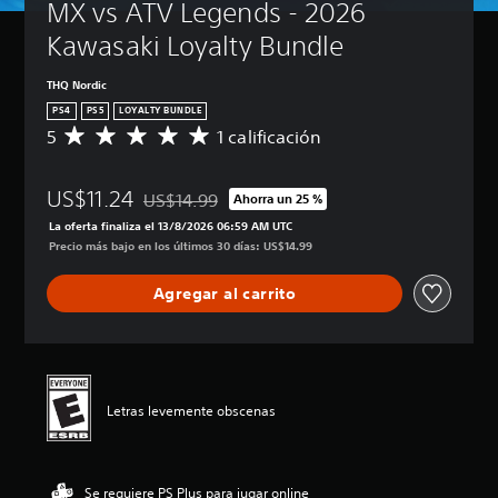
MX vs ATV Legends - 2026 
Kawasaki Loyalty Bundle
THQ Nordic
PS4
PS5
LOYALTY BUNDLE
5
1 calificación
C
a
l
US$11.24
i
US$14.99
Ahorra un 25 %
Rebajado del precio original de US$14.99
f
La oferta finaliza el 13/8/2026 06:59 AM UTC
i
Precio más bajo en los últimos 30 días: US$14.99
c
a
Agregar al carrito
c
i
ó
n
p
r
Letras levemente obscenas
o
m
e
d
Se requiere PS Plus para jugar online
i