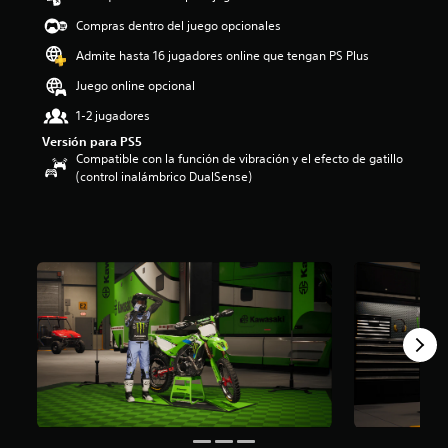
o
Compras dentro del juego opcionales
:
5
Admite hasta 16 jugadores online que tengan PS Plus
e
Juego online opcional
s
t
1-2 jugadores
r
Versión para PS5
e
Compatible con la función de vibración y el efecto de gatillo
l
(control inalámbrico DualSense)
l
a
s
d
e
c
i
n
c
o
e
s
t
r
e