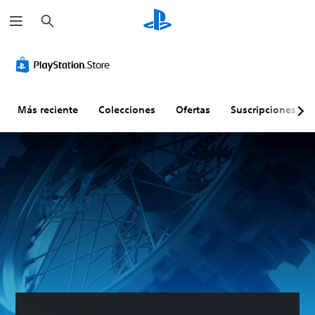
B
u
s
c
a
r
Más reciente
Colecciones
Ofertas
Suscripciones