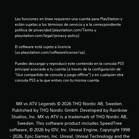
t
Las funciones en línea requieren una cuenta para PlayStation y 
r
están sujetas a los términos de servicio y a la correspondiente 
política de privacidad (playstation.com/Terms y 
e
playstation.com/legal/privacy-policy).
l
El software está sujeto a licencia 
(us.playstation.com/softwarelicense/sp).
l
Puedes descargar y reproducir este contenido en la consola PS5 
a
principal asociada a tu cuenta (a través de la configuración de 
“Uso compartido de consola y juego offline”) y en cualquier otra 
d
consola PS5 a la que entres con tu misma cuenta.
e
c
MX vs ATV Legends © 2026 THQ Nordic AB, Sweden.
Published by THQ Nordic GmbH. Developed by Rainbow
i
Studios, Inc. MX vs ATV is a trademark of THQ Nordic AB,
n
Sweden. This software product includes SpeedTree
software, © 2026 by IDV, Inc. Unreal Engine, Copyright 1998
c
- 2026, Epic Games, Inc. Unreal, Unreal Technology and the