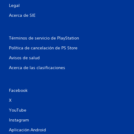
u
Legal
Acerca de SIE
n
t
Términos de servicio de PlayStation
o
Política de cancelación de PS Store
t
Avisos de salud
a
Acerca de las clasificaciones
l
d
Facebook
e
X
1
YouTube
c
Instagram
a
Aplicación Android