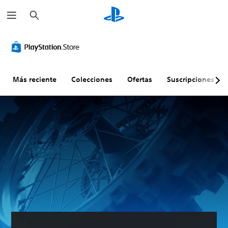
B
u
s
c
a
r
Más reciente
Colecciones
Ofertas
Suscripciones