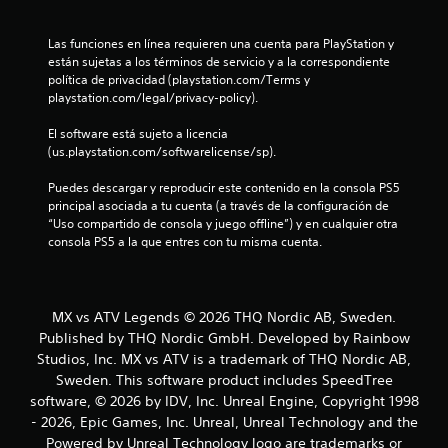
e
Las funciones en línea requieren una cuenta para PlayStation y 
s
están sujetas a los términos de servicio y a la correspondiente 
política de privacidad (playstation.com/Terms y 
t
playstation.com/legal/privacy-policy).
r
El software está sujeto a licencia 
(us.playstation.com/softwarelicense/sp).
e
Puedes descargar y reproducir este contenido en la consola PS5 
l
principal asociada a tu cuenta (a través de la configuración de 
“Uso compartido de consola y juego offline”) y en cualquier otra 
l
consola PS5 a la que entres con tu misma cuenta.
a
s
MX vs ATV Legends © 2026 THQ Nordic AB, Sweden.
Published by THQ Nordic GmbH. Developed by Rainbow
d
Studios, Inc. MX vs ATV is a trademark of THQ Nordic AB,
e
Sweden. This software product includes SpeedTree
software, © 2026 by IDV, Inc. Unreal Engine, Copyright 1998
c
- 2026, Epic Games, Inc. Unreal, Unreal Technology and the
Powered by Unreal Technology logo are trademarks or