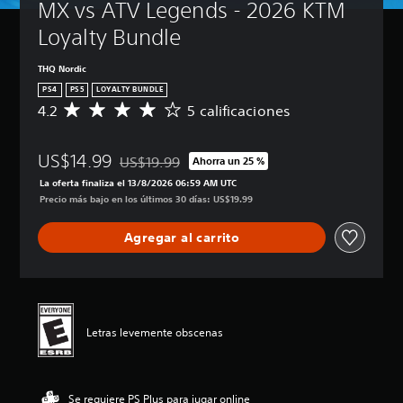
MX vs ATV Legends - 2026 KTM 
Loyalty Bundle
THQ Nordic
PS4
PS5
LOYALTY BUNDLE
4.2
5 calificaciones
C
a
l
US$14.99
i
US$19.99
Ahorra un 25 %
Rebajado del precio original de US$19.99
f
La oferta finaliza el 13/8/2026 06:59 AM UTC
i
Precio más bajo en los últimos 30 días: US$19.99
c
a
Agregar al carrito
c
i
ó
n
p
r
Letras levemente obscenas
o
m
e
d
Se requiere PS Plus para jugar online
i