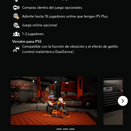
o
Compras dentro del juego opcionales
:
4
Admite hasta 16 jugadores online que tengan PS Plus
.
Juego online opcional
2
e
1-2 jugadores
s
Versión para PS5
t
Compatible con la función de vibración y el efecto de gatillo
r
(control inalámbrico DualSense)
e
l
l
a
s
d
e
c
i
n
c
o
e
s
t