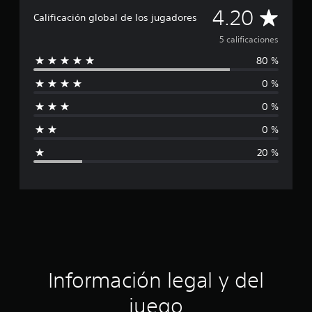
a
C
4.20
c
Calificación global de los jugadores
i
a
5 calificaciones
o
n
80 %
l
e
s
0 %
i
0 %
f
0 %
i
20 %
c
a
c
i
ó
Información legal y del
n
juego