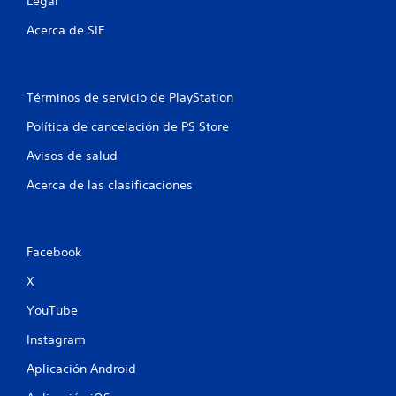
s
Legal
Acerca de SIE
e
n
Términos de servicio de PlayStation
u
Política de cancelación de PS Store
n
Avisos de salud
t
Acerca de las clasificaciones
o
t
Facebook
a
X
l
YouTube
d
Instagram
e
Aplicación Android