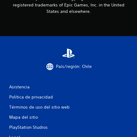
i
registered trademarks of Epic Games, Inc. in the United
States and elsewhere.
n
c
o
e
s
País/región: Chile
t
r
Asistencia
e
Política de privacidad
l
Términos de uso del sitio web
l
Mapa del sitio
a
PlayStation Studios