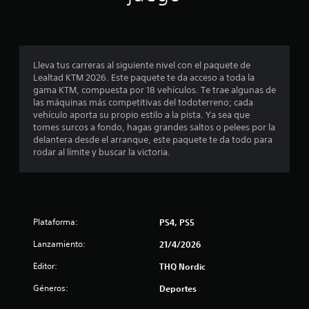
p
r
o
Lleva tus carreras al siguiente nivel con el paquete de
Lealtad KTM 2026. Este paquete te da acceso a toda la
m
gama KTM, compuesta por 18 vehículos. Te trae algunas de
las máquinas más competitivas del todoterreno; cada
e
vehículo aporta su propio estilo a la pista. Ya sea que
tomes surcos a fondo, hagas grandes saltos o pelees por la
d
delantera desde el arranque, este paquete te da todo para
rodar al límite y buscar la victoria.
i
o
:
Plataforma:
PS4, PS5
4
Lanzamiento:
21/4/2026
.
Editor:
THQ Nordic
Géneros:
2
Deportes