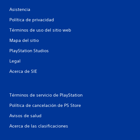
l
Asistencia
Política de privacidad
a
Términos de uso del sitio web
s
Mapa del sitio
e
PlayStation Studios
n
Legal
u
Acerca de SIE
n
t
Términos de servicio de PlayStation
o
Política de cancelación de PS Store
t
Avisos de salud
a
Acerca de las clasificaciones
l