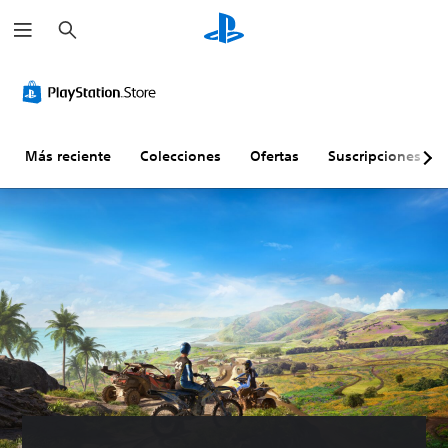
B
u
s
c
a
r
Más reciente
Colecciones
Ofertas
Suscripciones