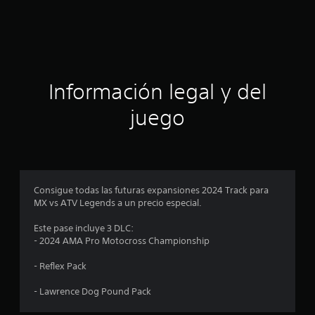
a
i
o
c
n
e
i
s
ó
Información legal y del
n
juego
p
r
o
Consigue todas las futuras expansiones 2024 Track para
MX vs ATV Legends a un precio especial.
m
Este pase incluye 3 DLC:
e
- 2024 AMA Pro Motocross Championship
d
- Reflex Pack
i
- Lawrence Dog Pound Pack