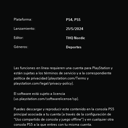
o
:
Plataforma:
PS4, PS5
5
Lanzamiento:
21/5/2024
e
Editor:
THQ Nordic
s
Géneros:
Deportes
t
r
Las funciones en línea requieren una cuenta para PlayStation y 
están sujetas a los términos de servicio y a la correspondiente 
e
política de privacidad (playstation.com/Terms y 
playstation.com/legal/privacy-policy).
l
El software está sujeto a licencia 
l
(us.playstation.com/softwarelicense/sp).
a
Puedes descargar y reproducir este contenido en la consola PS5 
principal asociada a tu cuenta (a través de la configuración de 
s
“Uso compartido de consola y juego offline”) y en cualquier otra 
consola PS5 a la que entres con tu misma cuenta.