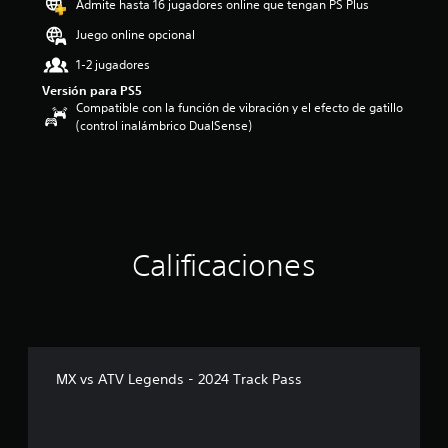
Admite hasta 16 jugadores online que tengan PS Plus
i
o
Juego online opcional
:
1-2 jugadores
5
e
Versión para PS5
s
Compatible con la función de vibración y el efecto de gatillo
t
(control inalámbrico DualSense)
r
e
l
l
a
s
d
Calificaciones
e
c
i
n
c
o
e
MX vs ATV Legends - 2024 Track Pass
s
t
r
e