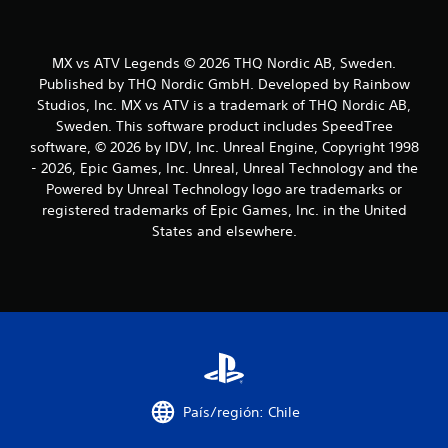
d
e
MX vs ATV Legends © 2026 THQ Nordic AB, Sweden.
c
Published by THQ Nordic GmbH. Developed by Rainbow
Studios, Inc. MX vs ATV is a trademark of THQ Nordic AB,
i
Sweden. This software product includes SpeedTree
n
software, © 2026 by IDV, Inc. Unreal Engine, Copyright 1998
- 2026, Epic Games, Inc. Unreal, Unreal Technology and the
c
Powered by Unreal Technology logo are trademarks or
registered trademarks of Epic Games, Inc. in the United
o
States and elsewhere.
e
s
t
r
e
País/región: Chile
l