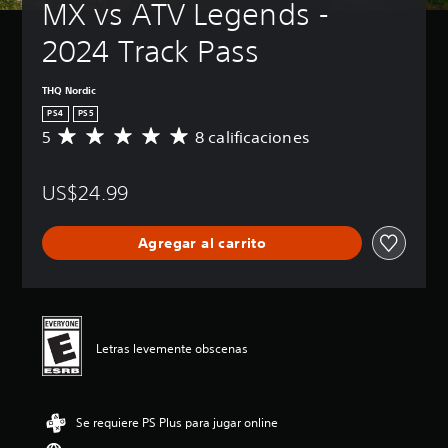
MX vs ATV Legends - 
2024 Track Pass
THQ Nordic
PS4
PS5
5
8 calificaciones
C
a
l
US$24.99
i
f
i
Agregar al carrito
c
a
c
i
ó
n
Letras levemente obscenas
p
r
o
m
Se requiere PS Plus para jugar online
e
d