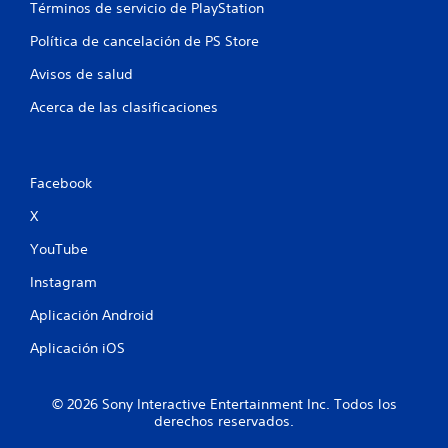
Términos de servicio de PlayStation
l
Política de cancelación de PS Store
a
Avisos de salud
s
Acerca de las clasificaciones
e
n
Facebook
u
X
n
YouTube
t
Instagram
o
Aplicación Android
t
Aplicación iOS
a
© 2026 Sony Interactive Entertainment Inc. Todos los
l
derechos reservados.