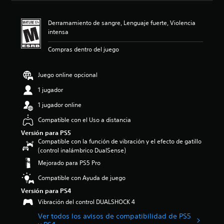
c
i
Derramamiento de sangre, Lenguaje fuerte, Violencia
ó
intensa
n
p
Compras dentro del juego
r
o
m
Juego online opcional
e
d
1 jugador
i
1 jugador online
o
:
Compatible con el Uso a distancia
4
.
Versión para PS5
6
Compatible con la función de vibración y el efecto de gatillo
7
(control inalámbrico DualSense)
e
Mejorado para PS5 Pro
s
t
Compatible con Ayuda de juego
r
Versión para PS4
e
Vibración del control DUALSHOCK 4
l
l
Ver todos los avisos de compatibilidad de PS5
a