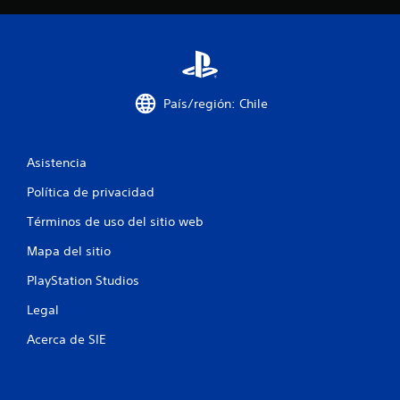
e
c
i
País/región: Chile
n
c
Asistencia
o
Política de privacidad
e
Términos de uso del sitio web
s
Mapa del sitio
t
PlayStation Studios
Legal
r
Acerca de SIE
e
l