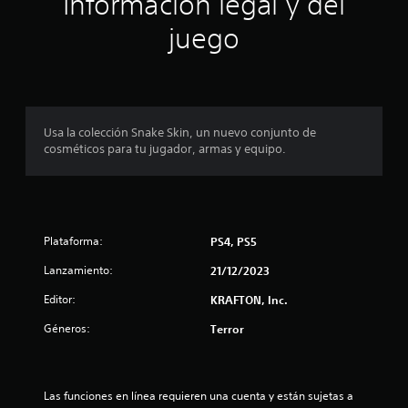
Información legal y del
n
juego
p
r
o
Usa la colección Snake Skin, un nuevo conjunto de
cosméticos para tu jugador, armas y equipo.
m
e
d
Plataforma:
PS4, PS5
i
Lanzamiento:
21/12/2023
o
Editor:
KRAFTON, Inc.
:
Géneros:
Terror
4
.
Las funciones en línea requieren una cuenta y están sujetas a 