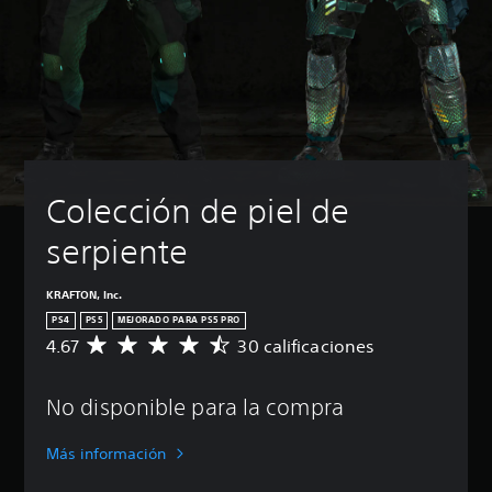
Colección de piel de 
serpiente
KRAFTON, Inc.
PS4
PS5
MEJORADO PARA PS5 PRO
4.67
30 calificaciones
C
a
l
No disponible para la compra
i
f
i
Más información
c
a