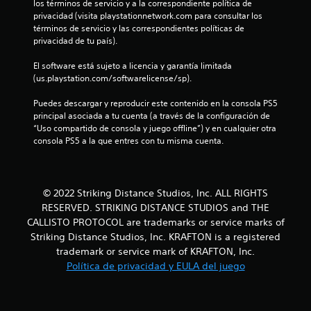
los términos de servicio y a la correspondiente política de 
6
privacidad (visita playstationnetwork.com para consultar los 
términos de servicio y las correspondientes políticas de 
7
privacidad de tu país).
El software está sujeto a licencia y garantía limitada 
e
(us.playstation.com/softwarelicense/sp).
s
Puedes descargar y reproducir este contenido en la consola PS5 
principal asociada a tu cuenta (a través de la configuración de 
t
“Uso compartido de consola y juego offline”) y en cualquier otra 
consola PS5 a la que entres con tu misma cuenta.
r
e
© 2022 Striking Distance Studios, Inc. ALL RIGHTS
l
RESERVED. STRIKING DISTANCE STUDIOS and THE
l
CALLISTO PROTOCOL are trademarks or service marks of
Striking Distance Studios, Inc. KRAFTON is a registered
a
trademark or service mark of KRAFTON, Inc.
Política de privacidad y EULA del juego
s
d