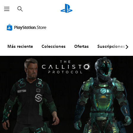
B
u
s
c
a
r
Más reciente
Colecciones
Ofertas
Suscripciones