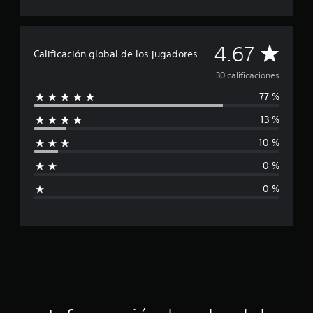
l
d
e
C
4.67
3
Calificación global de los jugadores
0
a
c
30 calificaciones
a
77 %
l
l
i
13 %
i
f
i
10 %
c
f
a
0 %
c
i
i
0 %
o
c
n
e
a
s
c
i
ó