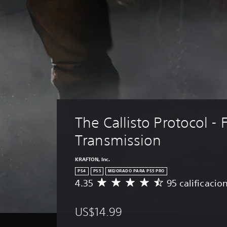
The Callisto Protocol - F
Transmission
KRAFTON, Inc.
PS4
PS5
MEJORADO PARA PS5 PRO
4.35
95 calificacio
C
a
l
US$14.99
i
f