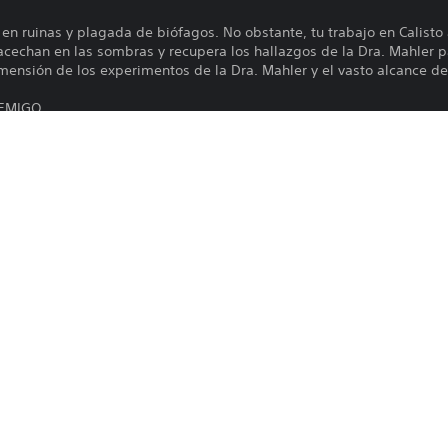
 en ruinas y plagada de biófagos. No obstante, tu trabajo en Calist
 acechan en las sombras y recupera los hallazgos de la Dra. Mahler p
imensión de los experimentos de la Dra. Mahler y el vasto alcance de 
NEMIGO
a los engendros y a las unidades de seguridad que merodean por los
fago, parte máquina) también acecha en la derruida prisión de Fer
s a tu disposición para acabar con estos nuevos y poderosos enemigo
Ferronegro son imponentes… ¡pero tú también! Hazte con el nuevo ma
s usar el potente martillo para destrozar un biófago a la vez, para
nea o para preparar un potente ataque que provoque muchísimo da
Las funciones en línea requieren una cu
PS4, PS5
términos de servicio y a la correspondien
playstationnetwork.com para consultar l
27/6/2023
correspondientes políticas de privacidad
KRAFTON, Inc.