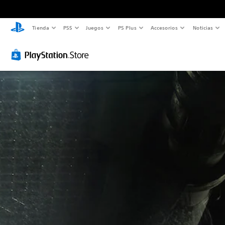
Tienda
PS5
Juegos
PS Plus
Accesorios
Noticias