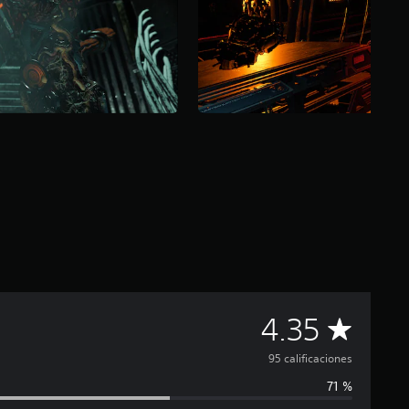
C
4.35
a
95 calificaciones
71 %
l