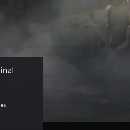
inal 
nes