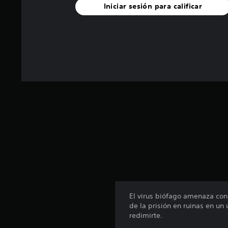
u
Iniciar sesión para calificar
n
t
o
t
a
l
d
e
9
5
c
a
l
i
f
i
c
a
c
El virus biófago amenaza con
i
de la prisión en ruinas en un
o
redimirte.
n
e