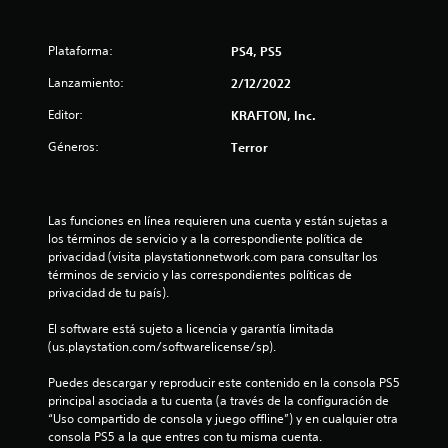
d
e
Plataforma:
PS4, PS5
c
Lanzamiento:
2/12/2022
i
Editor:
KRAFTON, Inc.
n
Géneros:
Terror
c
o
Las funciones en línea requieren una cuenta y están sujetas a 
los términos de servicio y a la correspondiente política de 
e
privacidad (visita playstationnetwork.com para consultar los 
términos de servicio y las correspondientes políticas de 
s
privacidad de tu país).
El software está sujeto a licencia y garantía limitada 
t
(us.playstation.com/softwarelicense/sp).
r
Puedes descargar y reproducir este contenido en la consola PS5 
principal asociada a tu cuenta (a través de la configuración de 
e
“Uso compartido de consola y juego offline”) y en cualquier otra 
consola PS5 a la que entres con tu misma cuenta.