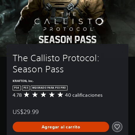
The Callisto Protocol: 
Season Pass
KRAFTON, Inc.
PS4
PS5
MEJORADO PARA PS5 PRO
4.78
40 calificaciones
C
a
l
US$29.99
i
f
i
Agregar al carrito
c
a