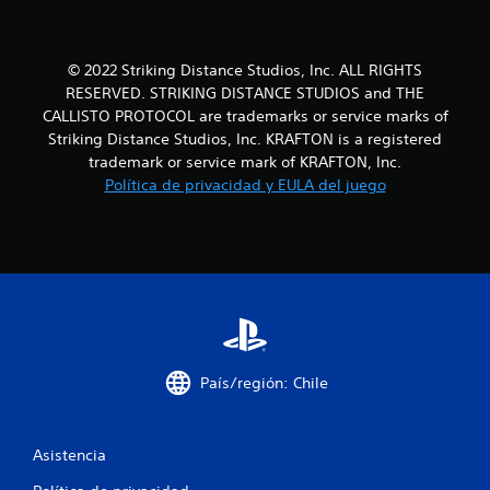
l
l
© 2022 Striking Distance Studios, Inc. ALL RIGHTS
a
RESERVED. STRIKING DISTANCE STUDIOS and THE
s
CALLISTO PROTOCOL are trademarks or service marks of
Striking Distance Studios, Inc. KRAFTON is a registered
e
trademark or service mark of KRAFTON, Inc.
Política de privacidad y EULA del juego
n
u
n
t
o
País/región: Chile
t
a
Asistencia
l