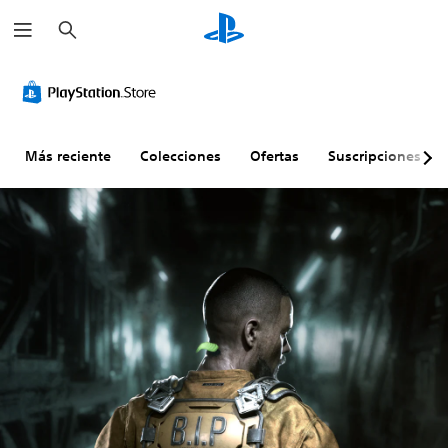
B
u
s
c
a
r
Más reciente
Colecciones
Ofertas
Suscripciones