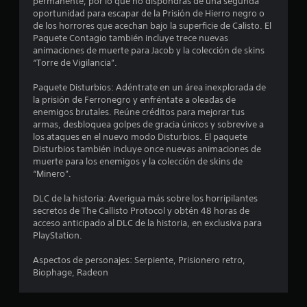
.
permanente, por lo que no dispondrás de una segunda
oportunidad para escapar de la Prisión de Hierro negro o
7
de los horrores que acechan bajo la superficie de Calisto. El
Paquete Contagio también incluye trece nuevas
animaciones de muerte para Jacob y la colección de skins
8
“Torre de Vigilancia”.
e
Paquete Disturbios: Adéntrate en un área inexplorada de
la prisión de Ferronegro y enfréntate a oleadas de
s
enemigos brutales. Reúne créditos para mejorar tus
armas, desbloquea golpes de gracia únicos y sobrevive a
t
los ataques en el nuevo modo Disturbios. El paquete
Disturbios también incluye once nuevas animaciones de
r
muerte para los enemigos y la colección de skins de
“Minero”.
e
DLC de la historia: Averigua más sobre los horripilantes
l
secretos de The Callisto Protocol y obtén 48 horas de
acceso anticipado al DLC de la historia, en exclusiva para
l
PlayStation.
a
Aspectos de personajes: Serpiente, Prisionero retro,
Biophage, Radeon
s