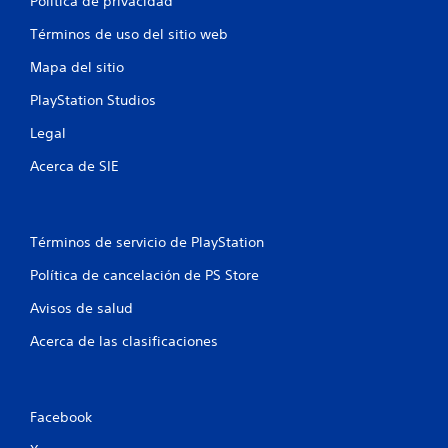
Política de privacidad
d
Términos de uso del sitio web
e
Mapa del sitio
4
PlayStation Studios
Legal
0
Acerca de SIE
c
a
Términos de servicio de PlayStation
l
Política de cancelación de PS Store
i
Avisos de salud
f
Acerca de las clasificaciones
i
c
Facebook
a