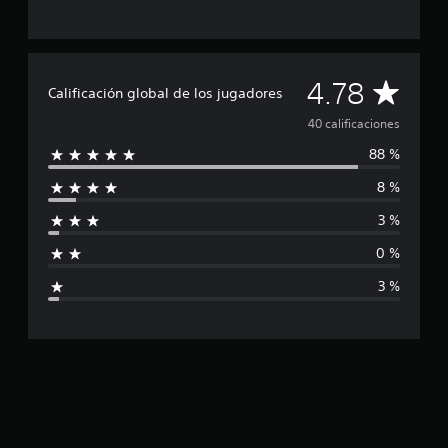
l
d
e
4
C
4.78
0
Calificación global de los jugadores
c
a
40 calificaciones
a
l
88 %
l
i
f
8 %
i
i
c
3 %
f
a
c
0 %
i
i
3 %
o
n
c
e
s
a
c
i