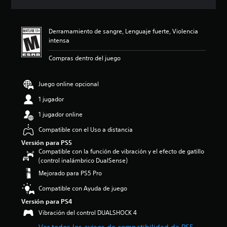
c
i
ó
Derramamiento de sangre, Lenguaje fuerte, Violencia
n
intensa
p
r
Compras dentro del juego
o
m
e
Juego online opcional
d
i
1 jugador
o
1 jugador online
:
4
Compatible con el Uso a distancia
.
Versión para PS5
7
Compatible con la función de vibración y el efecto de gatillo
8
(control inalámbrico DualSense)
e
s
Mejorado para PS5 Pro
t
Compatible con Ayuda de juego
r
e
Versión para PS4
l
Vibración del control DUALSHOCK 4
l
a