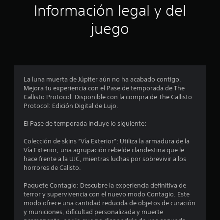
ó
Información legal y del
n
juego
p
r
o
La luna muerta de Júpiter aún no ha acabado contigo.
Mejora tu experiencia con el Pase de temporada de The
m
Callisto Protocol. Disponible con la compra de The Callisto
Protocol: Edición Digital de Lujo.
e
El Pase de temporada incluye lo siguiente:
d
Colección de skins “Vía Exterior”: Utiliza la armadura de la
i
Vía Exterior, una agrupación rebelde clandestina que le
hace frente a la UJC, mientras luchas por sobrevivir a los
o
horrores de Calisto.
:
Paquete Contagio: Descubre la experiencia definitiva de
terror y supervivencia con el nuevo modo Contagio. Este
4
modo ofrece una cantidad reducida de objetos de curación
y municiones, dificultad personalizada y muerte