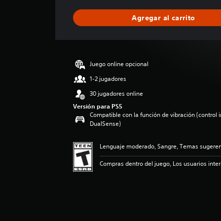
f
i
Agregar al carrito
c
a
c
i
ó
Juego online opcional
n
p
1-2 jugadores
r
30 jugadores online
o
m
Versión para PS5
Compatible con la función de vibración (control 
e
DualSense)
d
i
o
Lenguaje moderado, Sangre, Temas sugerent
:
5
Compras dentro del juego, Los usuarios inte
e
s
t
r
e
l