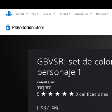
Tienda
PS5
Juegos
PS Plus
Accesorios
Noticias
GBVSR: set de colo
personaje 1
CYGAMES, INC.
PS4
PS5
5
3 calificaciones
C
a
l
US$4.99
i