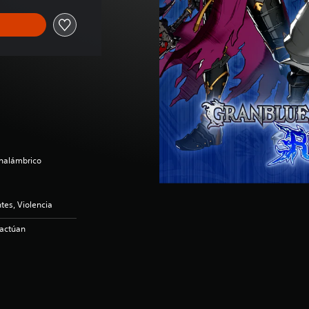
inalámbrico
es, Violencia
ractúan