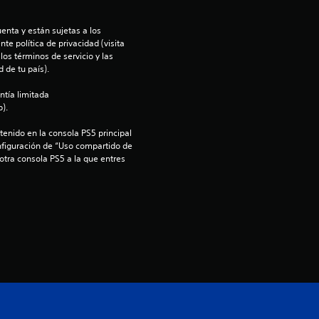
i
enta y están sujetas a los 
o
te política de privacidad (visita 
os términos de servicio y las 
:
 de tu país).
ntía limitada 
5
).
e
enido en la consola PS5 principal 
nfiguración de “Uso compartido de 
s
 otra consola PS5 a la que entres 
t
r
e
l
l