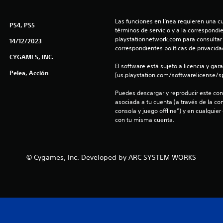
Las funciones en línea requieren una cu
PS4, PS5
términos de servicio y a la correspondien
playstationnetwork.com para consultar l
14/12/2023
correspondientes políticas de privacidad
CYGAMES, INC.
El software está sujeto a licencia y gara
Pelea, Acción
(us.playstation.com/softwarelicense/sp
Puedes descargar y reproducir este cont
asociada a tu cuenta (a través de la co
consola y juego offline”) y en cualquier
con tu misma cuenta.
© Cygames, Inc. Developed by ARC SYSTEM WORKS