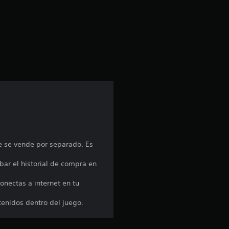
a
c
i
ó
n
p
r
ue se vende por separado. Es
o
bar el historial de compra en
m
onectas a internet en tu
e
tenidos dentro del juego.
d