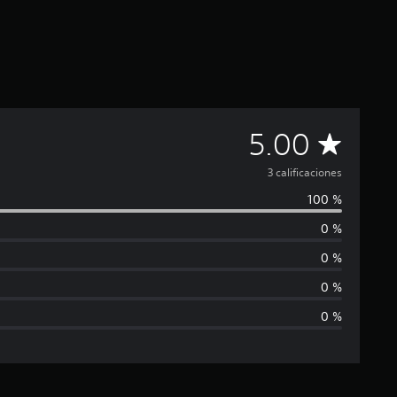
C
5.00
a
3 calificaciones
100 %
l
0 %
i
0 %
f
0 %
0 %
i
c