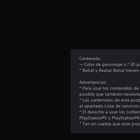
t
o
t
a
l
d
e
3
c
a
Contenido:
l
— Color de personaje n.º 20 p
i
* Belial y Avatar Belial tiene
f
i
Advertencias:
c
* Para usar los contenidos de
a
posible que también necesites
c
* Los contenidos de este pro
i
el apartado Lista de servicios
o
* El derecho a usar los conte
n
PlayStation®5 o PlayStation®4
e
* Ten en cuenta que este pro
s