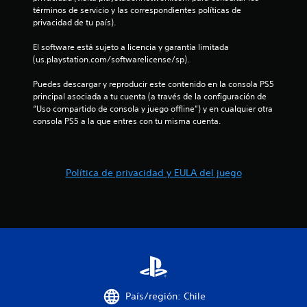
r
s
términos de servicio y las correspondientes políticas de 
i
privacidad de tu país).
e
n
El software está sujeto a licencia y garantía limitada 
l
v
(us.playstation.com/softwarelicense/sp).
i
l
b
Puedes descargar y reproducir este contenido en la consola PS5 
r
principal asociada a tu cuenta (a través de la configuración de 
a
a
“Uso compartido de consola y juego offline”) y en cualquier otra 
c
consola PS5 a la que entres con tu misma cuenta.
s
i
ó
e
n
Política de privacidad y EULA del juego
d
n
e
l
u
c
n
o
n
t
t
r
o
o
l
País/región: Chile