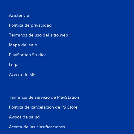
t
P
u
a
e
Asistencia
d
l
e
Política de privacidad
s
d
Términos de uso del sitio web
j
u
e
Mapa del sitio
g
a
2
PlayStation Studios
r
s
Legal
c
i
n
Acerca de SIE
a
a
c
l
t
i
Términos de servicio de PlayStation
i
v
a
Política de cancelación de PS Store
f
r
l
Avisos de salud
i
a
v
Acerca de las clasificaciones
c
i