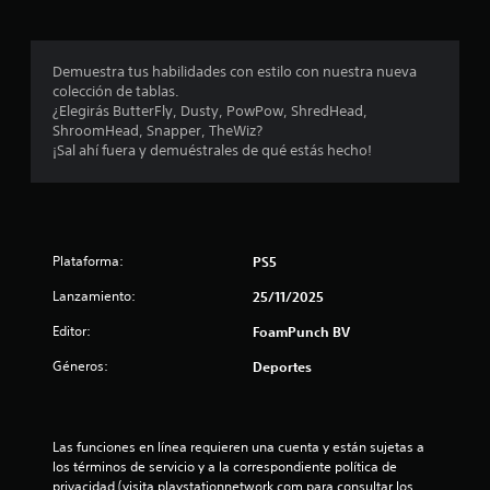
a
s
t
s
á
c
Demuestra tus habilidades con estilo con nuestra nueva
d
t
colección de tablas.
i
¿Elegirás ButterFly, Dusty, PowPow, ShredHead,
e
l
ShroomHead, Snapper, TheWiz?
e
¡Sal ahí fuera y demuéstrales de qué estás hecho!
c
s
.
i
S
n
Plataforma:
PS5
e
p
c
Lanzamiento:
25/11/2025
u
o
e
Editor:
FoamPunch BV
d
Géneros:
e
Deportes
e
j
s
u
g
Las funciones en línea requieren una cuenta y están sujetas a 
t
a
los términos de servicio y a la correspondiente política de 
r
privacidad (visita playstationnetwork.com para consultar los 