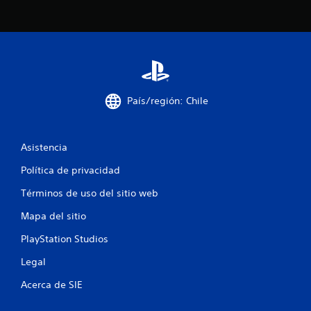
c
i
n
c
País/región: Chile
o
e
Asistencia
s
Política de privacidad
t
Términos de uso del sitio web
r
Mapa del sitio
e
PlayStation Studios
l
Legal
Acerca de SIE
l