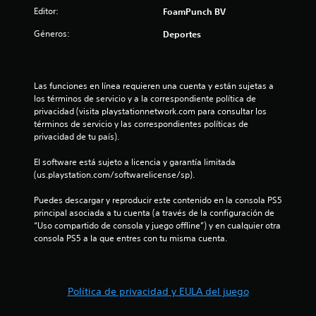
:
Editor:
FoamPunch BV
1
Géneros:
Deportes
e
s
Las funciones en línea requieren una cuenta y están sujetas a 
los términos de servicio y a la correspondiente política de 
t
privacidad (visita playstationnetwork.com para consultar los 
términos de servicio y las correspondientes políticas de 
privacidad de tu país).
r
El software está sujeto a licencia y garantía limitada 
e
(us.playstation.com/softwarelicense/sp).
l
Puedes descargar y reproducir este contenido en la consola PS5 
principal asociada a tu cuenta (a través de la configuración de 
l
“Uso compartido de consola y juego offline”) y en cualquier otra 
consola PS5 a la que entres con tu misma cuenta.
a
d
Política de privacidad y EULA del juego
e