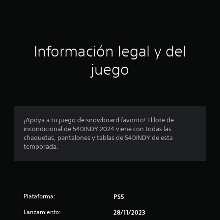
c
i
ó
Información legal y del
n
juego
p
r
o
¡Apoya a tu juego de snowboard favorito! El lote de
incondicional de 540INDY 2024 viene con todas las
m
chaquetas, pantalones y tablas de 540INDY de esta
temporada.
e
d
i
Plataforma:
PS5
o
Lanzamiento:
28/11/2023