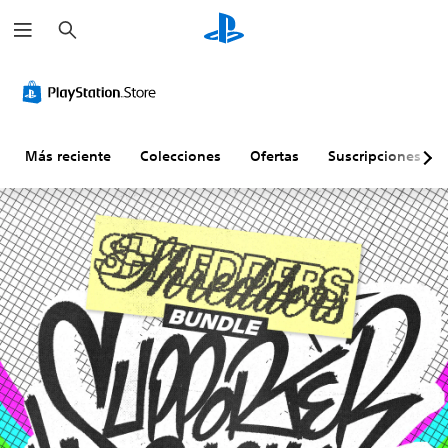
B
u
s
c
a
r
Más reciente
Colecciones
Ofertas
Suscripciones