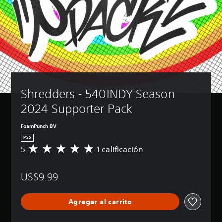
Shredders - 540INDY Season 
2024 Supporter Pack
FoamPunch BV
PS5
5
1 calificación
C
a
l
US$9.99
i
f
i
Agregar al carrito
c
a
c