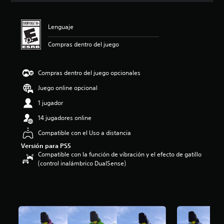
i
ó
n
Lenguaje
p
r
Compras dentro del juego
o
m
e
Compras dentro del juego opcionales
d
Juego online opcional
i
o
1 jugador
:
5
14 jugadores online
e
Compatible con el Uso a distancia
s
t
Versión para PS5
r
Compatible con la función de vibración y el efecto de gatillo
e
(control inalámbrico DualSense)
l
l
a
s
d
e
c