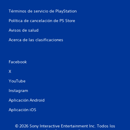
a
Términos de servicio de PlayStation
s
Política de cancelación de PS Store
e
Avisos de salud
n
Acerca de las clasificaciones
u
n
Facebook
t
X
o
YouTube
t
Instagram
a
Aplicación Android
l
Aplicación iOS
d
© 2026 Sony Interactive Entertainment Inc. Todos los