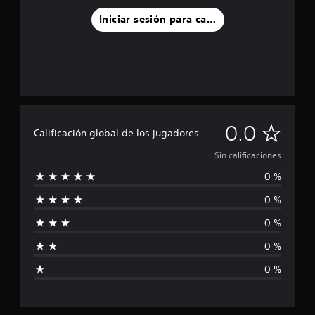
Iniciar sesión para calificar
S
0.0
Calificación global de los jugadores
i
Sin calificaciones
0 %
n
0 %
c
0 %
a
0 %
l
0 %
i
f