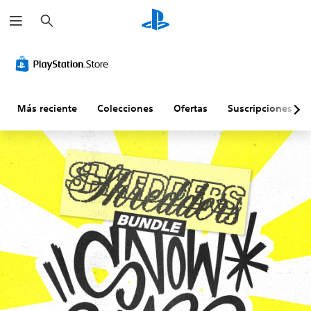
B
u
s
c
a
r
Más reciente
Colecciones
Ofertas
Suscripciones