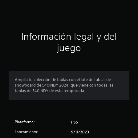
i
c
a
Información legal y del
c
juego
i
o
n
Amplía tu colección de tablas con el lote de tablas de
snowboard de 540INDY 2024, que viene con todas las
e
tablas de 540INDY de esta temporada.
s
Plataforma:
PS5
Lanzamiento:
9/11/2023