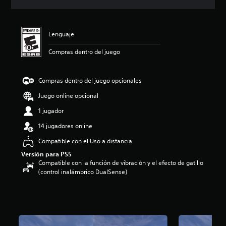
i
c
a
c
Lenguaje
i
o
Compras dentro del juego
n
e
s
Compras dentro del juego opcionales
Juego online opcional
1 jugador
14 jugadores online
Compatible con el Uso a distancia
Versión para PS5
Compatible con la función de vibración y el efecto de gatillo
(control inalámbrico DualSense)