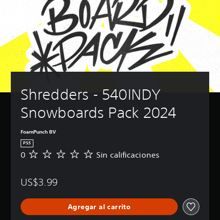
Shredders - 540INDY 
Snowboards Pack 2024
FoamPunch BV
PS5
0
Sin calificaciones
S
i
n
US$3.99
c
a
l
Agregar al carrito
i
f