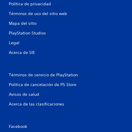
Política de privacidad
i
Términos de uso del sitio web
f
Mapa del sitio
i
PlayStation Studios
c
Legal
a
Acerca de SIE
c
i
Términos de servicio de PlayStation
o
Política de cancelación de PS Store
n
Avisos de salud
e
Acerca de las clasificaciones
s
Facebook