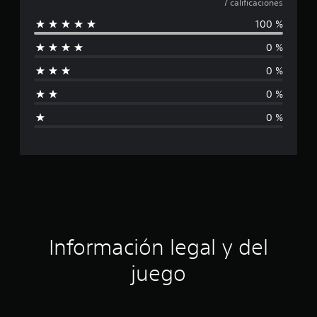
a
7 calificaciones
i
100 %
l
o
n
0 %
e
i
s
0 %
f
0 %
i
0 %
c
a
c
i
ó
Información legal y del
n
juego
p