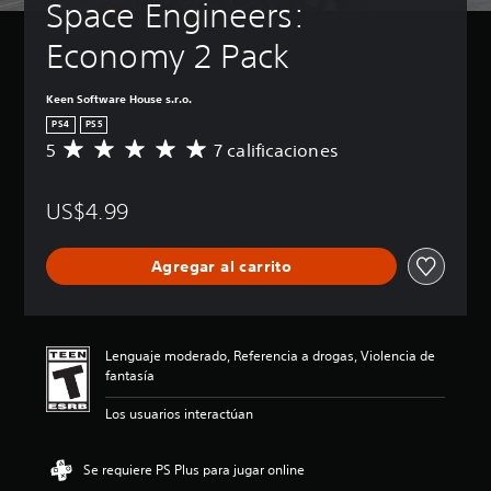
Space Engineers: 
Economy 2 Pack
Keen Software House s.r.o.
PS4
PS5
5
7 calificaciones
C
a
l
US$4.99
i
f
i
Agregar al carrito
c
a
c
i
ó
Lenguaje moderado, Referencia a drogas, Violencia de
n
fantasía
p
r
Los usuarios interactúan
o
m
e
Se requiere PS Plus para jugar online
d