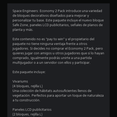
r
o
Space Engineers: Economy 2 Pack introduce una variedad
de bloques decorativos diseñados para mejorar y
m
personalizar tu base. Este paquete incluye el nuevo bloque
Safe Zone, paneles LCD publicitarios, señales de planos de
e
planta y más.
d
Este contenido no es “pay to win” y el propietario del
paquete no tiene ninguna ventaja frente a otros
i
jugadores. Si decides no comprar el Economy 2 Pack, pero
quieres jugar con amigos u otros jugadores que sí lo hayan
o
comprado, igualmente podrás unirte a una partida
multijugador o a un servidor con ellos y participar.
:
Este paquete incluye:
5
Vivariums
e
(4 bloques, rejilla L)
Una colección de hábitats autosuficientes llenos de
s
vegetación. Perfectos para aportar un toque de naturaleza
a tu construcción.
t
Paneles LCD publicitarios
(2 bloques, rejilla L)
r