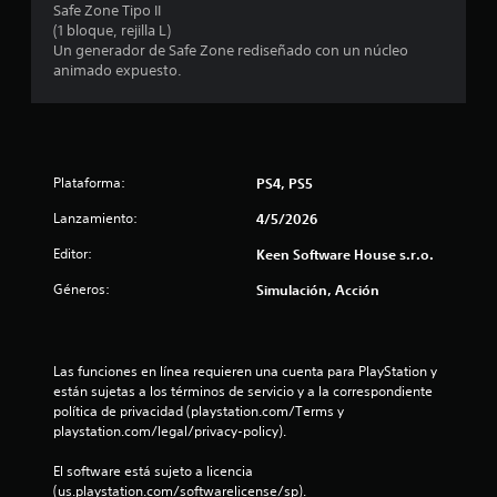
Safe Zone Tipo II
e
(1 bloque, rejilla L)
Un generador de Safe Zone rediseñado con un núcleo
s
animado expuesto.
t
r
Plataforma:
PS4, PS5
e
Lanzamiento:
4/5/2026
l
Editor:
Keen Software House s.r.o.
l
Géneros:
Simulación, Acción
a
s
Las funciones en línea requieren una cuenta para PlayStation y 
están sujetas a los términos de servicio y a la correspondiente 
e
política de privacidad (playstation.com/Terms y 
playstation.com/legal/privacy-policy).
n
El software está sujeto a licencia 
u
(us.playstation.com/softwarelicense/sp).