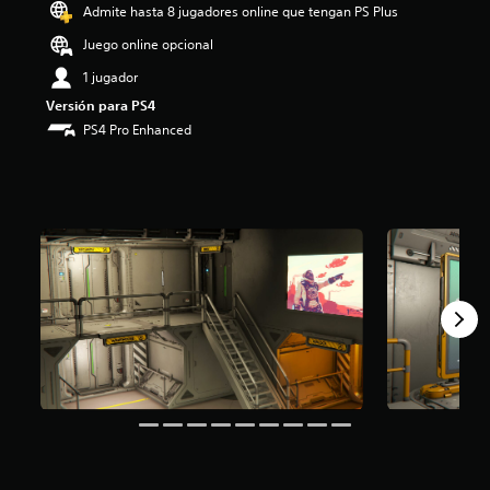
Admite hasta 8 jugadores online que tengan PS Plus
i
o
Juego online opcional
:
5
1 jugador
e
Versión para PS4
s
PS4 Pro Enhanced
t
r
e
l
l
a
s
d
e
c
i
n
c
o
e
s
t
r
e