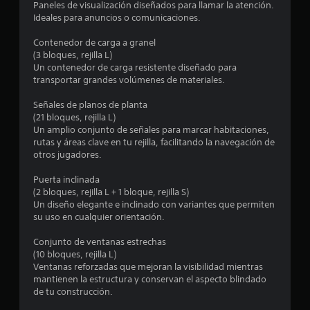
Paneles de visualización diseñados para llamar la atención.
Ideales para anuncios o comunicaciones.
e
Contenedor de carga a granel
l
(3 bloques, rejilla L)
Un contenedor de carga resistente diseñado para
l
transportar grandes volúmenes de materiales.
a
Señales de planos de planta
(21 bloques, rejilla L)
s
Un amplio conjunto de señales para marcar habitaciones,
rutas y áreas clave en tu rejilla, facilitando la navegación de
d
otros jugadores.
e
Puerta inclinada
(2 bloques, rejilla L + 1 bloque, rejilla S)
c
Un diseño elegante e inclinado con variantes que permiten
su uso en cualquier orientación.
i
Conjunto de ventanas estrechas
n
(10 bloques, rejilla L)
Ventanas reforzadas que mejoran la visibilidad mientras
c
mantienen la estructura y conservan el aspecto blindado
de tu construcción.
o