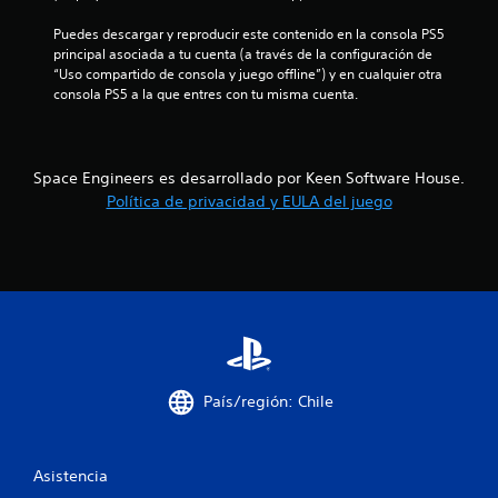
n
Puedes descargar y reproducir este contenido en la consola PS5 
principal asociada a tu cuenta (a través de la configuración de 
t
“Uso compartido de consola y juego offline”) y en cualquier otra 
consola PS5 a la que entres con tu misma cuenta.
o
t
Space Engineers es desarrollado por Keen Software House.
a
Política de privacidad y EULA del juego
l
d
e
7
c
País/región: Chile
a
l
Asistencia