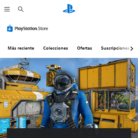
B
u
s
c
a
r
Más reciente
Colecciones
Ofertas
Suscripciones