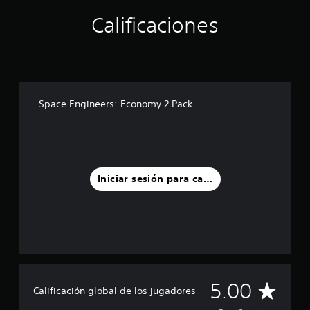
l
Calificaciones
l
a
s
e
n
u
n
Space Engineers: Economy 2 Pack
t
o
t
a
l
d
Iniciar sesión para calificar
e
7
c
a
l
i
f
i
C
c
5.00
Calificación global de los jugadores
a
c