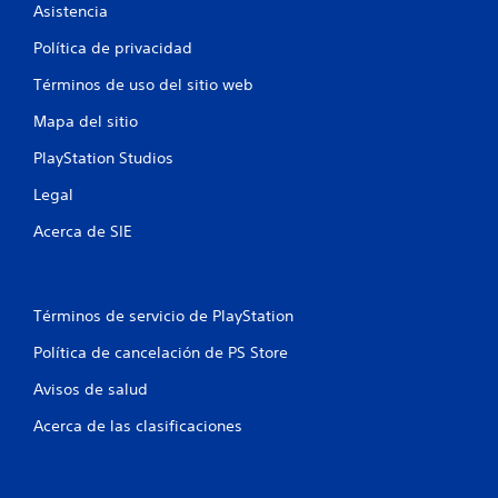
e
Asistencia
l
Política de privacidad
l
Términos de uso del sitio web
Mapa del sitio
a
PlayStation Studios
s
Legal
e
Acerca de SIE
n
u
Términos de servicio de PlayStation
n
Política de cancelación de PS Store
t
Avisos de salud
o
Acerca de las clasificaciones
t