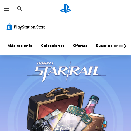
B
u
s
c
a
r
Más reciente
Colecciones
Ofertas
Suscripciones