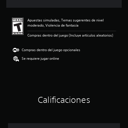
i
ó
n
p
Apuestas simuladas, Temas sugerentes de nivel
r
moderado, Violencia de fantasía
o
m
Compras dentro del juego (Incluye artículos aleatorios)
e
d
i
Compras dentro del juego opcionales
o
:
Se requiere jugar online
5
e
s
t
r
e
l
Calificaciones
l
a
s
d
e
c