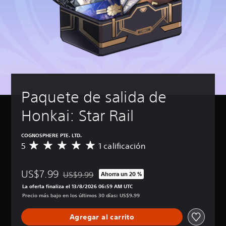
Paquete de salida de 
Honkai: Star Rail
COGNOSPHERE PTE. LTD.
5
1 calificación
C
a
l
US$7.99
i
US$9.99
Ahorra un 20 %
Rebajado del precio original de US$9.99
f
La oferta finaliza el 13/8/2026 06:59 AM UTC
i
Precio más bajo en los últimos 30 días: US$9.99
c
a
Agregar al carrito
c