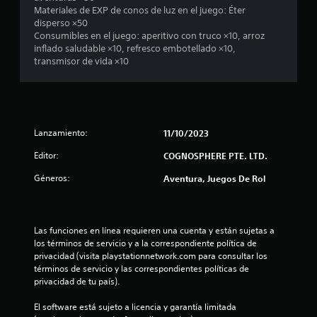
d
Materiales de EXP de conos de luz en el juego: Éter
disperso ×50
i
Consumibles en el juego: aperitivo con truco ×10, arroz
inflado saludable ×10, refresco embotellado ×10,
o
transmisor de vida ×10
:
1
Lanzamiento:
11/10/2023
e
Editor:
COGNOSPHERE PTE. LTD.
s
Géneros:
Aventura, Juegos De Rol
t
r
Las funciones en línea requieren una cuenta y están sujetas a 
e
los términos de servicio y a la correspondiente política de 
privacidad (visita playstationnetwork.com para consultar los 
l
términos de servicio y las correspondientes políticas de 
privacidad de tu país).
l
El software está sujeto a licencia y garantía limitada 