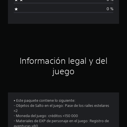
c
i
a
0 %
l
c
i
f
a
i
c
c
a
c
i
i
o
ó
Información legal y del
n
e
n
s
juego
p
r
o
• Este paquete contiene lo siguiente:
- Objetos de Salto en el juego: Pase de los raíles estelares
m
×2
- Moneda del juego: créditos ×150 000
e
- Materiales de EXP de personaje en el juego: Registro de
aventuras ×80