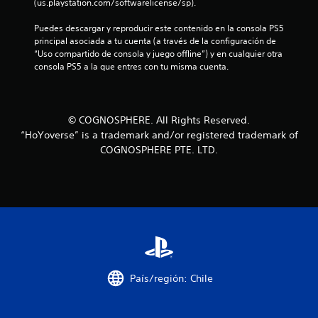
(us.playstation.com/softwarelicense/sp).
a
Puedes descargar y reproducir este contenido en la consola PS5 
d
principal asociada a tu cuenta (a través de la configuración de 
“Uso compartido de consola y juego offline”) y en cualquier otra 
e
consola PS5 a la que entres con tu misma cuenta.
c
i
© COGNOSPHERE. All Rights Reserved.
n
“HoYoverse” is a trademark and/or registered trademark of
COGNOSPHERE PTE. LTD.
c
o
e
s
t
País/región: Chile
r