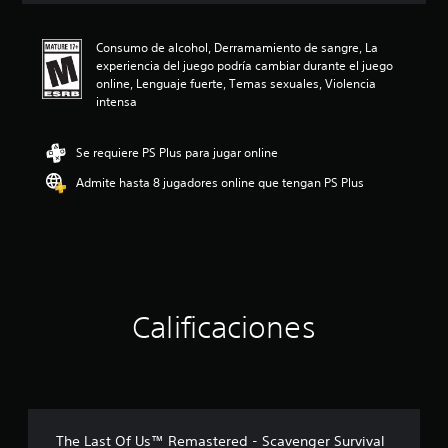
i
ó
Consumo de alcohol, Derramamiento de sangre, La
n
experiencia del juego podría cambiar durante el juego
p
online, Lenguaje fuerte, Temas sexuales, Violencia
r
intensa
o
m
e
Se requiere PS Plus para jugar online
d
i
Admite hasta 8 jugadores online que tengan PS Plus
o
:
4
.
6
7
e
Calificaciones
s
t
r
e
l
l
a
The Last Of Us™ Remastered - Scavenger Survival
s