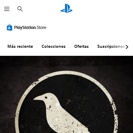
B
u
s
c
a
r
Más reciente
Colecciones
Ofertas
Suscripciones