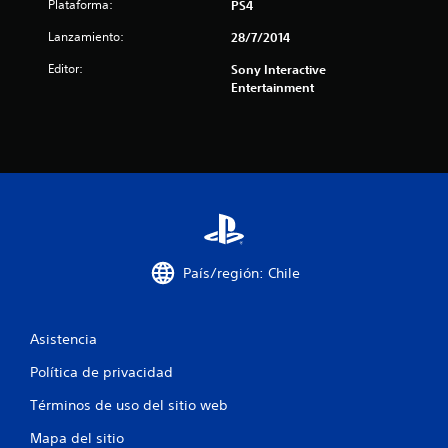
e
Plataforma:
PS4
l
Lanzamiento:
28/7/2014
Editor:
Sony Interactive
l
Entertainment
a
s
d
e
c
País/región: Chile
i
n
Asistencia
c
Política de privacidad
Términos de uso del sitio web
o
Mapa del sitio