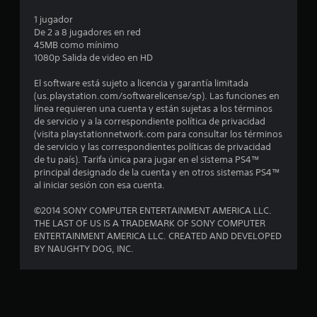
d
1 jugador
i
De 2 a 8 jugadores en red
45MB como mínimo
o
1080p Salida de video en HD
:
El software está sujeto a licencia y garantía limitada
(us.playstation.com/softwarelicense/sp). Las funciones en
4
línea requieren una cuenta y están sujetas a los términos
de servicio y a la correspondiente política de privacidad
.
(visita playstationnetwork.com para consultar los términos
de servicio y las correspondientes políticas de privacidad
6
de tu país). Tarifa única para jugar en el sistema PS4™
principal designado de la cuenta y en otros sistemas PS4™
al iniciar sesión con esa cuenta.
7
©2014 SONY COMPUTER ENTERTAINMENT AMERICA LLC.
e
THE LAST OF US IS A TRADEMARK OF SONY COMPUTER
ENTERTAINMENT AMERICA LLC. CREATED AND DEVELOPED
s
BY NAUGHTY DOG, INC.
t
r