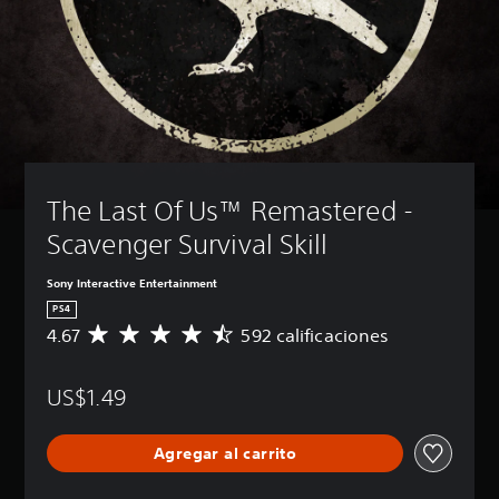
The Last Of Us™ Remastered - 
Scavenger Survival Skill
Sony Interactive Entertainment
PS4
4.67
592 calificaciones
C
a
l
US$1.49
i
f
i
Agregar al carrito
c
a
c