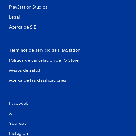
e
PlayStation Studios
s
Legal
t
Acerca de SIE
r
e
Términos de servicio de PlayStation
l
Política de cancelación de PS Store
l
Avisos de salud
a
Acerca de las clasificaciones
s
e
Facebook
n
X
u
YouTube
Instagram
n