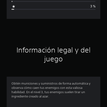
l
i
d
3 %
e
c
5
9
a
2
c
c
a
l
i
i
f
ó
i
Información legal y del
c
n
a
juego
c
p
i
o
r
n
e
o
s
Obtén municiones y suministros de forma automática y
observa cómo caen tus enemigos con esta valiosa
m
habilidad. En el nivel 3, tus enemigos suelen tirar un
ingrediente creado al azar.
e