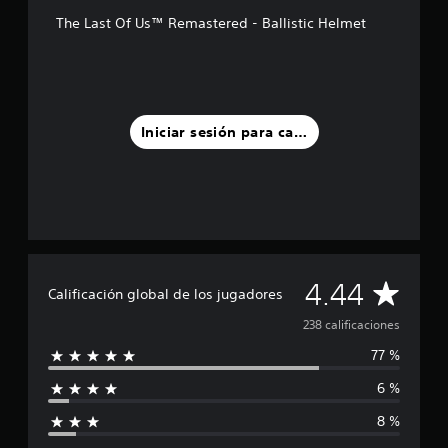
d
The Last Of Us™ Remastered - Ballistic Helmet
e
c
i
n
c
o
Iniciar sesión para calificar
e
s
t
r
e
l
l
a
C
4.44
s
Calificación global de los jugadores
e
a
n
238 calificaciones
u
77 %
l
n
t
6 %
i
o
t
8 %
f
a