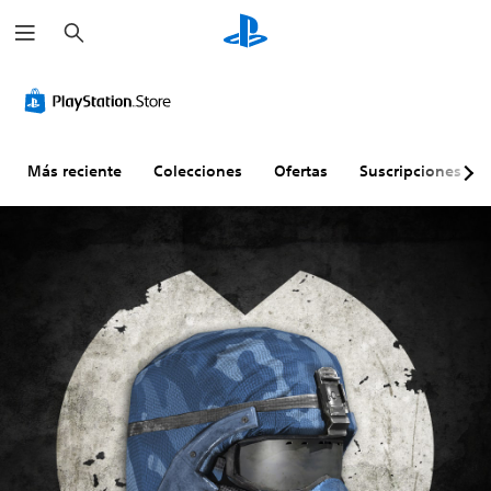
B
u
s
c
a
r
Más reciente
Colecciones
Ofertas
Suscripciones