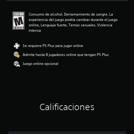
i
ó
Consumo de alcohol, Derramamiento de sangre, La
n
experiencia del juego podría cambiar durante el juego
p
online, Lenguaje fuerte, Temas sexuales, Violencia
r
intensa
o
m
e
Se requiere PS Plus para jugar online
d
i
Admite hasta 8 jugadores online que tengan PS Plus
o
Juego online opcional
:
4
.
4
4
e
s
t
Calificaciones
r
e
l
l
a
s