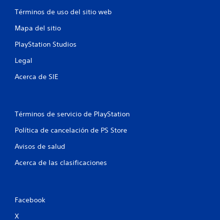
e
Términos de uso del sitio web
s
Mapa del sitio
t
PlayStation Studios
r
Legal
Acerca de SIE
e
l
l
Términos de servicio de PlayStation
Política de cancelación de PS Store
a
Avisos de salud
s
Acerca de las clasificaciones
e
n
Facebook
u
X