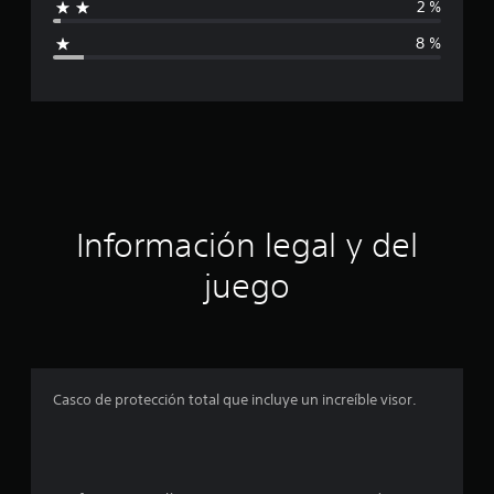
l
2 %
d
i
e
8 %
2
c
3
8
a
c
a
c
l
i
i
f
i
ó
Información legal y del
c
a
n
juego
c
i
p
o
n
r
e
s
o
Casco de protección total que incluye un increíble visor.
m
e