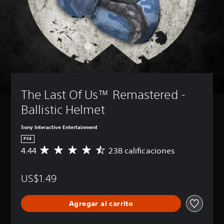
The Last Of Us™ Remastered - 
Ballistic Helmet
Sony Interactive Entertainment
PS4
4.44
238 calificaciones
C
a
l
US$1.49
i
f
i
Agregar al carrito
c
a
c