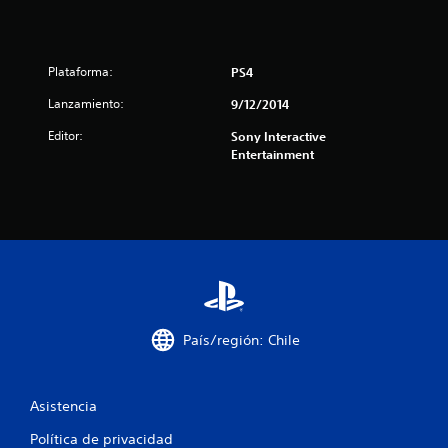
e
l
Plataforma:
PS4
l
Lanzamiento:
9/12/2014
a
Editor:
Sony Interactive
Entertainment
s
d
e
c
i
País/región: Chile
n
c
Asistencia
o
Política de privacidad