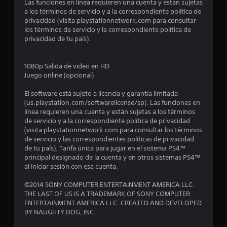
Las funciones en línea requieren una cuenta y están sujetas
d
a los términos de servicio y a la correspondiente política de
privacidad (visita playstationnetwork.com para consultar
i
los términos de servicio y la correspondiente política de
privacidad de tu país).
o
:
1080p Salida de video en HD
Juego online (opcional)
4
El software está sujeto a licencia y garantía limitada
.
(us.playstation.com/softwarelicense/sp). Las funciones en
línea requieren una cuenta y están sujetas a los términos
4
de servicio y a la correspondiente política de privacidad
(visita playstationnetwork.com para consultar los términos
de servicio y las correspondientes políticas de privacidad
4
de tu país). Tarifa única para jugar en el sistema PS4™
principal designado de la cuenta y en otros sistemas PS4™
e
al iniciar sesión con esa cuenta.
s
©2014 SONY COMPUTER ENTERTAINMENT AMERICA LLC.
THE LAST OF US IS A TRADEMARK OF SONY COMPUTER
t
ENTERTAINMENT AMERICA LLC. CREATED AND DEVELOPED
BY NAUGHTY DOG, INC.
r