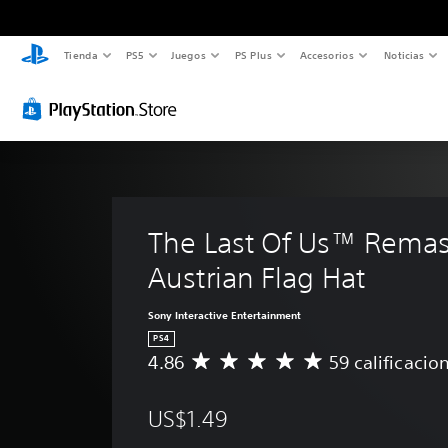
Tienda
PS5
Juegos
PS Plus
Accesorios
Noticias
The Last Of Us™ Remas
Austrian Flag Hat 
Sony Interactive Entertainment
PS4
4.86
59 calificacio
C
a
l
US$1.49
i
f