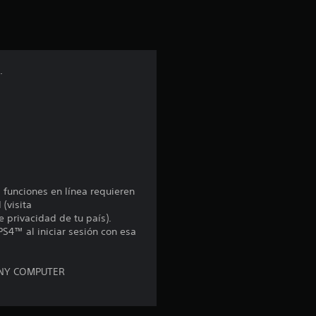
i
ó
n
.
p
r
o
m
s funciones en línea requieren
e
 (visita
e privacidad de tu país).
PS4™ al iniciar sesión con esa
d
i
ONY COMPUTER
o