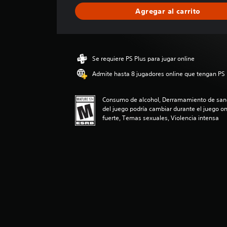
i
Agregar al carrito
c
a
c
i
ó
Se requiere PS Plus para jugar online
n
p
Admite hasta 8 jugadores online que tengan PS 
r
o
Consumo de alcohol, Derramamiento de sang
m
del juego podría cambiar durante el juego on
e
fuerte, Temas sexuales, Violencia intensa
d
i
o
:
4
.
8
6
e
s
t
r