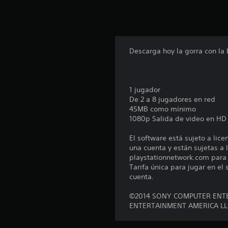
u
n
t
o
t
Descarga hoy la gorra con la
a
l
d
e
1 jugador
5
De 2 a 8 jugadores en red
9
45MB como mínimo
c
1080p Salida de video en HD
a
l
El software está sujeto a lic
i
una cuenta y están sujetas a l
f
playstationnetwork.com para c
i
Tarifa única para jugar en el
c
cuenta.
a
c
©2014 SONY COMPUTER ENTE
i
ENTERTAINMENT AMERICA LL
o
n
e