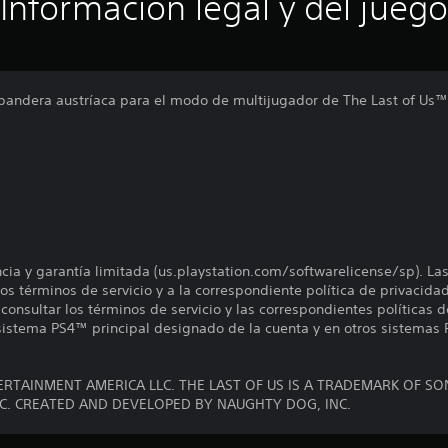
Información legal y del juego
 bandera austríaca para el modo de multijugador de The Last of Us™
encia y garantía limitada (us.playstation.com/softwarelicense/sp). La
os términos de servicio y a la correspondiente política de privacidad
onsultar los términos de servicio y las correspondientes políticas d
 sistema PS4™ principal designado de la cuenta y en otros sistemas 
RTAINMENT AMERICA LLC. THE LAST OF US IS A TRADEMARK OF S
C. CREATED AND DEVELOPED BY NAUGHTY DOG, INC.