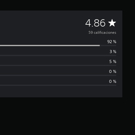
C
4.86
a
59 calificaciones
92 %
l
3 %
i
5 %
f
0 %
0 %
i
c
a
c