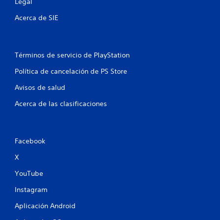
Legal
t
Acerca de SIE
r
e
Términos de servicio de PlayStation
l
Política de cancelación de PS Store
l
Avisos de salud
a
Acerca de las clasificaciones
s
e
Facebook
n
X
u
YouTube
n
Instagram
Aplicación Android
t