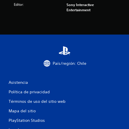
Editor:
Sony Interactive
l
Entertainment
a
s
d
e
c
País/región: Chile
i
n
Asistencia
c
Política de privacidad
Términos de uso del sitio web
o
Mapa del sitio
e
PlayStation Studios
s