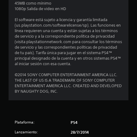
45MB como mínimo
i
1080p Salida de video en HD
o
El software está sujeto a licencia y garantía limitada
(us.playstation.com/softwarelicense/sp). Las funciones en
:
línea requieren una cuenta y están sujetas a los términos
de servicio y a la correspondiente política de privacidad
4
(visita playstationnetwork.com para consultar los términos
de servicio y las correspondientes políticas de privacidad
.
de tu país). Tarifa única para jugar en el sistema PS4™
principal designado de la cuenta y en otros sistemas PS4™
8
al iniciar sesión con esa cuenta.
©2014 SONY COMPUTER ENTERTAINMENT AMERICA LLC.
e
THE LAST OF US IS A TRADEMARK OF SONY COMPUTER
ENTERTAINMENT AMERICA LLC. CREATED AND DEVELOPED
s
BY NAUGHTY DOG, INC.
t
r
e
Plataforma:
PS4
l
Lanzamiento:
28/7/2014