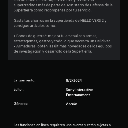
m
supercréditos más de parte del Ministerio de Defensa de la
Supertierra como recompensa por tu servicio.
e
Gasta tus ahorros en la supertienda de HELLDIVERS 2 y
d
consigue artículos como:
i
• Bonos de guerra*: mejora tu arsenal con armas,
estratagemas, gestos y todo lo que necesita un Helldiver.
o
• Armaduras: obtén las últimas novedades de los equipos
de investigación y desarrollo de la Supertierra.
:
4
.
Lanzamiento:
8/2/2024
4
Editor:
Sony Interactive
Entertainment
2
Géneros:
Acción
e
s
Las funciones en línea requieren una cuenta y están sujetas a 