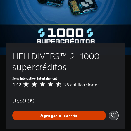
HELLDIVERS™ 2: 1000 
supercréditos
Sony Interactive Entertainment
4.42
36 calificaciones
C
a
l
US$9.99
i
f
i
Agregar al carrito
c
a
c