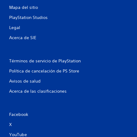
n
Mapa del sitio
u
PlayStation Studios
n
Legal
t
Acerca de SIE
o
t
Términos de servicio de PlayStation
a
Política de cancelación de PS Store
l
Avisos de salud
d
Acerca de las clasificaciones
e
3
Facebook
6
X
YouTube