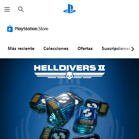
B
u
s
c
a
r
Más reciente
Colecciones
Ofertas
Suscripciones