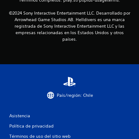
Términos completos: play.st/psplus-usageterms.
c
o
©2024 Sony Interactive Entertainment LLC. Desarrollado por
Arrowhead Game Studios AB. Helldivers es una marca
e
registrada de Sony Interactive Entertainment LLC y las
empresas relacionadas en los Estados Unidos y otros
s
países.
t
r
e
l
l
País/región: Chile
a
s
Asistencia
Política de privacidad
e
Términos de uso del sitio web