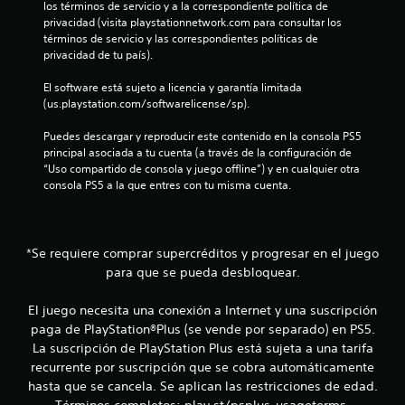
t
los términos de servicio y a la correspondiente política de 
privacidad (visita playstationnetwork.com para consultar los 
r
términos de servicio y las correspondientes políticas de 
privacidad de tu país).
e
El software está sujeto a licencia y garantía limitada 
(us.playstation.com/softwarelicense/sp).
l
Puedes descargar y reproducir este contenido en la consola PS5 
l
principal asociada a tu cuenta (a través de la configuración de 
“Uso compartido de consola y juego offline”) y en cualquier otra 
a
consola PS5 a la que entres con tu misma cuenta.
s
d
*Se requiere comprar supercréditos y progresar en el juego
para que se pueda desbloquear.
e
c
El juego necesita una conexión a Internet y una suscripción
paga de PlayStation®Plus (se vende por separado) en PS5.
i
La suscripción de PlayStation Plus está sujeta a una tarifa
recurrente por suscripción que se cobra automáticamente
n
hasta que se cancela. Se aplican las restricciones de edad.