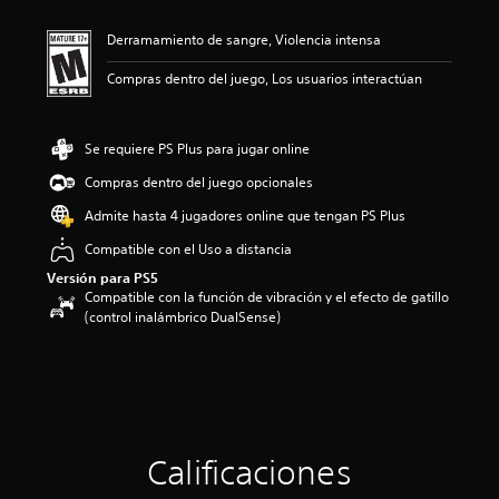
i
ó
Derramamiento de sangre, Violencia intensa
n
p
Compras dentro del juego, Los usuarios interactúan
r
o
m
e
Se requiere PS Plus para jugar online
d
Compras dentro del juego opcionales
i
o
Admite hasta 4 jugadores online que tengan PS Plus
:
4
Compatible con el Uso a distancia
.
Versión para PS5
4
Compatible con la función de vibración y el efecto de gatillo
2
(control inalámbrico DualSense)
e
s
t
r
e
l
l
Calificaciones
a
s