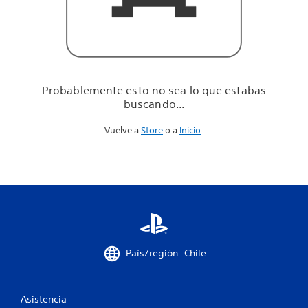
u
e
e
s
t
a
b
Probablemente esto no sea lo que estabas
a
buscando...
s
b
Vuelve a
Store
o a
Inicio
.
u
s
c
a
n
d
o
.
.
.
País/región: Chile
Asistencia