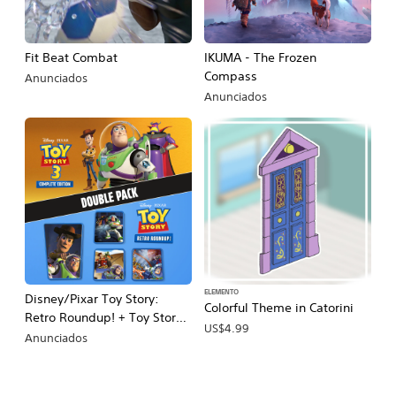
Fit Beat Combat
IKUMA - The Frozen
Compass
Anunciados
Anunciados
ELEMENTO
Disney/Pixar Toy Story:
Colorful Theme in Catorini
Retro Roundup! + Toy Story 3
US$4.99
Complete Edition Double
Anunciados
Pack