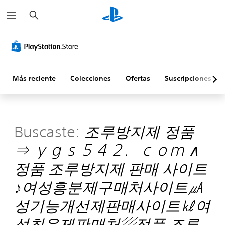
B
u
s
c
a
r
Más reciente
Colecciones
Ofertas
Suscripciones
Buscaste:
조루방지제 정품
⇒ ｙｇｓ５４２．ｃｏｍ ∧
정품 조루방지제 판매 사이트
♪여성흥분제구매처사이트㎂
성기능개선제판매사이트㎘여
성최음제판매처▨정품 조루