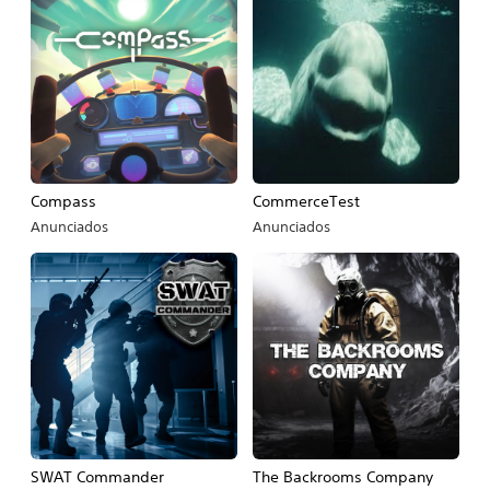
♪Reencarnación del destino
♪Horizonte de ocaso
Compass
CommerceTest
Anunciados
Anunciados
SWAT Commander
The Backrooms Company