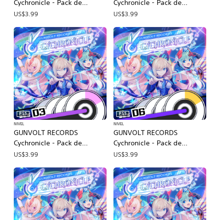
Cychronicle - Pack de
Cychronicle - Pack de
canciones 7, Lola: ♪Espíritus
canciones 7, Lola: ♪Espíritus
US$3.99
US$3.99
afines, ♪Alarma interna,
afines, ♪Alarma interna,
♪Magia con las palabras,
♪Magia con las palabras,
♪Destello y felicidad ♪
♪Destello y felicidad ♪
PS5
PS5
NIVEL
NIVEL
GUNVOLT RECORDS
GUNVOLT RECORDS
Cychronicle - Pack de
Cychronicle - Pack de
canciones 3, Lumen: ♪Última
canciones 6, Lumen y Luxia:
US$3.99
US$3.99
parada ♪Rastros ♪Realidad
♪Reloj nebulosa, ♪Iolita,
♪Signo
♪Escenario de paradoja,
♪Afsān