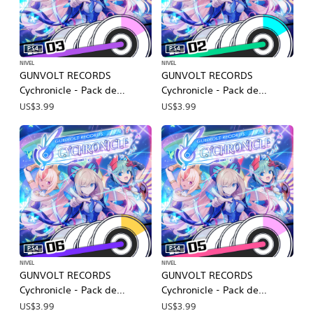
PS4
PS4
NIVEL
NIVEL
GUNVOLT RECORDS
GUNVOLT RECORDS
Cychronicle - Pack de
Cychronicle - Pack de
canciones 3, Lumen: ♪Última
canciones 2, Lumen: ♪Dolor
US$3.99
US$3.99
parada ♪Rastros ♪Realidad
del pasado ♪Estratosfera
♪Signo
♪Sueños en reposo
♪Horizonte de ocaso
PS4
PS4
NIVEL
NIVEL
GUNVOLT RECORDS
GUNVOLT RECORDS
Cychronicle - Pack de
Cychronicle - Pack de
canciones 6, Lumen y Luxia:
canciones 5, Lumen:
US$3.99
US$3.99