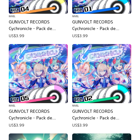
PS4
PS5
NIVEL
NIVEL
GUNVOLT RECORDS
GUNVOLT RECORDS
Cychronicle - Pack de
Cychronicle - Pack de
canciones 4, Lola: ♪Raison
canciones 1, Lumen:
US$3.99
US$3.99
d'être ♪Luz de búsqueda
♪Esplendor carmesí ♪Mundo
♪MÁS ALLÁ DE LA
paralelo ♪Paraíso de cristal
PROBABILIDAD ♪El santuario
♪Último deseo
del amor
PS5
PS5
NIVEL
NIVEL
GUNVOLT RECORDS
GUNVOLT RECORDS
Cychronicle - Pack de
Cychronicle - Pack de
canciones 5, Lumen:
canciones 2, Lumen: ♪Dolor
US$3.99
US$3.99
♪Eflorescencia Sakura
del pasado ♪Estratosfera
♪Cianotipo ♪Tabula rasa
♪Sueños en reposo