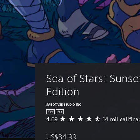
Sea of Stars: Sunse
Edition
SABOTAGE STUDIO INC
PS4
PS5
4.69
14 mil calific
C
a
l
US$34.99
i