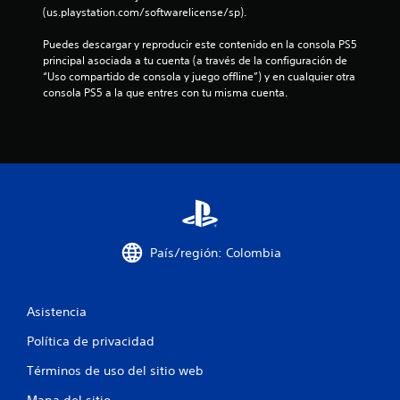
P
e
s
a
e
(us.playstation.com/softwarelicense/sp).
u
p
r
r
e
r
t
i
Puedes descargar y reproducir este contenido en la consola PS5 
d
e
e
e
principal asociada a tu cuenta (a través de la configuración de 
e
s
p
n
“Uso compartido de consola y juego offline”) y en cualquier otra 
s
e
o
c
consola PS5 a la que entres con tu misma cuenta.
j
n
r
i
u
t
l
a
g
a
o
c
a
n
s
i
r
c
m
n
s
o
e
e
i
n
n
m
n
u
ú
á
m
n
s
t
o
t
s
i
País/región: Colombia
v
a
i
c
i
m
n
a
m
a
n
(
i
ñ
Asistencia
e
s
e
o
c
o
Política de privacidad
n
d
e
l
t
e
s
o
Términos de uso del sitio web
o
l
i
e
s
e
d
l