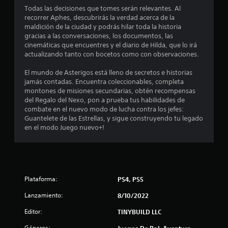
C
a
e
t
Todas las decisiones que tomes serán relevantes. Al
p
c
r
s
recorrer Aphes, descubrirás la verdad acerca de la
u
o
e
d
maldición de la ciudad y podrás hilar toda la historia
o
m
l
l
e
gracias a las conversaciones, los documentos, las
p
s
j
v
cinemáticas que encuentres y el diario de Hilda, que lo irá
t
l
u
a
e
actualizando tanto con bocetos como con observaciones.
e
e
c
r
a
t
g
s
i
El mundo de Asterigos está lleno de secretos e historias
o
o
o
o
jamás contadas. Encuentra coleccionables, completa
l
s
e
b
n
montones de misiones secundarias, obtén recompensas
.
n
r
del Regalo del Nexo, pon a prueba tus habilidades de
e
d
c
e
combate en el nuevo modo de lucha contra los jefes:
s
u
e
S
Guantelete de las Estrellas, y sigue construyendo tu legado
r
e
a
l
u
en el modo Juego nuevo+!
á
l
e
b
2
q
p
n
t
u
i
t
í
2
i
o
d
t
e
r
a
r
2
u
Plataforma:
n
PS4, PS5
s
m
l
o
d
Lanzamiento:
o
8/10/2022
1
.
o
e
m
s
Editor:
TINYBUILD LLC
b
e
c
C
C
o
n
Géneros: