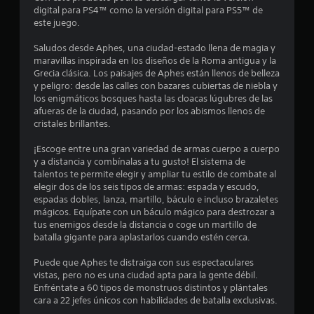
d
o
P
s
digital para PS4™ como la versión digital para PS5™ de
e
s
s
t
a
este juego.
s
i
i
u
o
t
n
c
Saludos desde Aphes, una ciudad-estado llena de magia y
s
n
t
k
maravillas inspirada en los diseños de la Roma antigua y la
a
i
r
e
s
Grecia clásica. Los paisajes de Aphes están llenos de belleza
d
d
r
.
y peligro: desde las calles con bazares cubiertas de niebla y
o
e
e
a
los enigmáticos bosques hasta las cloacas lúgubres de las
l
l
c
afueras de la ciudad, pasando por los abismos llenos de
l
S
l
j
t
cristales brillantes.
e
e
i
u
v
l
p
v
e
¡Escoge entre una gran variedad de armas cuerpo a cuerpo
a
o
u
g
y a distancia y combínalas a tu gusto! El sistema de
n
a
s
e
talentos te permite elegir y ampliar tu estilo de combate al
o
s
s
d
elegir dos de los seis tipos de armas: espada y escudo,
u
P
o
s
espadas dobles, lanza, martillo, báculo e incluso brazaletes
e
b
u
n
mágicos. Equípate con un báculo mágico para destrozar a
j
t
e
m
e
tus enemigos desde la distancia o coge un martillo de
í
u
d
á
batalla gigante para aplastarlos cuando estén cerca.
t
g
e
s
n
u
s
a
f
Puede que Aphes te distraiga con sus espectaculares
l
p
r
á
u
vistas, pero no es una ciudad apta para la gente débil.
o
a
c
s
Enfréntate a 60 tipos de monstruos distintos y plántales
s
u
i
i
n
cara a 22 jefes únicos con habilidades de batalla exclusivas.
C
s
l
n