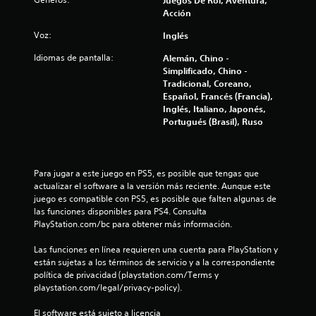
Juegos De Rol, Aventura,
C
o
t
t
a
Acción
g
o
m
o
r
d
o
l
n
Voz:
Inglés
a
u
d
e
r
n
Idiomas de pantalla:
Alemán, Chino -
i
i
s
a
Simplificado, Chino -
d
d
P
n
Tradicional, Coreano,
e
f
a
u
t
Español, Francés (Francia),
s
d
e
e
Inglés, Italiano, Japonés,
i
L
v
d
e
Portugués (Brasil), Ruso
o
e
i
l
c
s
s
g
s
s
j
a
u
a
u
u
m
Para jugar a este juego en PS5, es posible que tengas que 
a
b
g
e
actualizar el software a la versión más reciente. Aunque este 
l
c
t
a
p
juego es compatible con PS5, es posible que falten algunas de 
(
í
r
l
las funciones disponibles para PS4. Consulta 
b
i
t
y
a
PlayStation.com/bc para obtener más información.
á
u
d
y
o
l
s
e
o
Las funciones en línea requieren una cuenta para PlayStation y 
o
s
i
l
están sujetas a los términos de servicio y a la correspondiente 
n
s
p
a
c
política de privacidad (playstation.com/Terms y 
C
l
e
a
playstation.com/legal/privacy-policy).
C
e
a
x
)
s
z
p
El software está sujeto a licencia 