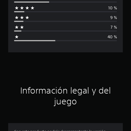
l
10 %
i
9 %
f
7 %
i
40 %
c
a
c
i
ó
Información legal y del
n
juego
p
r