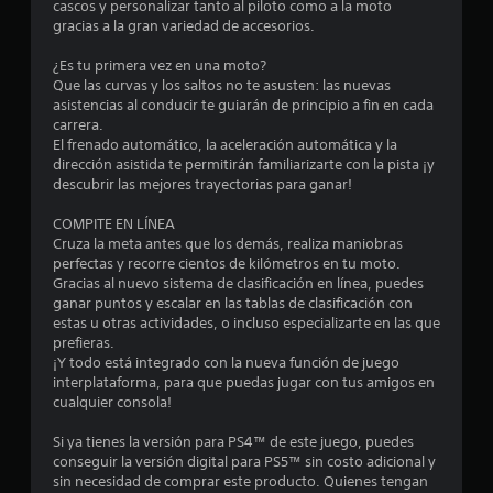
cascos y personalizar tanto al piloto como a la moto
o
gracias a la gran variedad de accesorios.
e
¿Es tu primera vez en una moto?
Que las curvas y los saltos no te asusten: las nuevas
s
asistencias al conducir te guiarán de principio a fin en cada
carrera.
El frenado automático, la aceleración automática y la
t
dirección asistida te permitirán familiarizarte con la pista ¡y
descubrir las mejores trayectorias para ganar!
r
COMPITE EN LÍNEA
e
Cruza la meta antes que los demás, realiza maniobras
perfectas y recorre cientos de kilómetros en tu moto.
l
Gracias al nuevo sistema de clasificación en línea, puedes
ganar puntos y escalar en las tablas de clasificación con
l
estas u otras actividades, o incluso especializarte en las que
prefieras.
a
¡Y todo está integrado con la nueva función de juego
interplataforma, para que puedas jugar con tus amigos en
s
cualquier consola!
e
Si ya tienes la versión para PS4™ de este juego, puedes
conseguir la versión digital para PS5™ sin costo adicional y
n
sin necesidad de comprar este producto. Quienes tengan