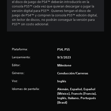
el disco de juego de PS4™ deberán introducirlo en la
u
consola PS5™ cada vez que quieran descargar o jugar la
versión digital para PS5™. Quienes tengan el disco de
n
juego de PS4™ y compren la consola PS5™ edición digital,
sin lector de discos, no podrán conseguir la versión para
t
PS5™ sin costo adicional.
o
t
Plataforma:
PS4, PS5
a
Lanzamiento:
9/3/2023
l
Editor:
Milestone
d
Géneros:
Conducción/Carreras
e
Voz:
Inglés
2
Idiomas de pantalla:
Alemán, Español, Español
(México), Francés (Francia),
3
Inglés, Italiano, Portugués
(Brasil)
2