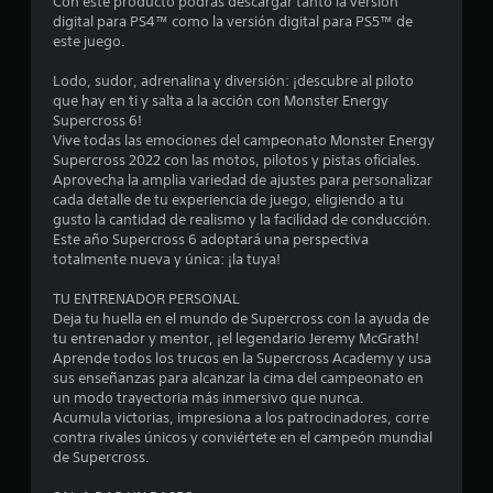
o
Con este producto podrás descargar tanto la versión
digital para PS4™ como la versión digital para PS5™ de
m
este juego.
e
Lodo, sudor, adrenalina y diversión: ¡descubre al piloto
que hay en ti y salta a la acción con Monster Energy
d
Supercross 6!
Vive todas las emociones del campeonato Monster Energy
i
Supercross 2022 con las motos, pilotos y pistas oficiales.
Aprovecha la amplia variedad de ajustes para personalizar
o
cada detalle de tu experiencia de juego, eligiendo a tu
gusto la cantidad de realismo y la facilidad de conducción.
:
Este año Supercross 6 adoptará una perspectiva
totalmente nueva y única: ¡la tuya!
2
TU ENTRENADOR PERSONAL
.
Deja tu huella en el mundo de Supercross con la ayuda de
tu entrenador y mentor, ¡el legendario Jeremy McGrath!
9
Aprende todos los trucos en la Supercross Academy y usa
sus enseñanzas para alcanzar la cima del campeonato en
un modo trayectoria más inmersivo que nunca.
e
Acumula victorias, impresiona a los patrocinadores, corre
contra rivales únicos y conviértete en el campeón mundial
s
de Supercross.
t