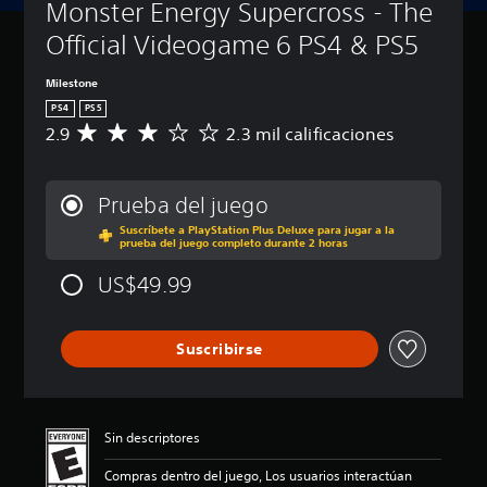
Monster Energy Supercross - The 
Official Videogame 6 PS4 & PS5
Milestone
PS4
PS5
2.9
2.3 mil calificaciones
C
a
l
i
Prueba del juego
f
Suscríbete a PlayStation Plus Deluxe para jugar a la
i
prueba del juego completo durante 2 horas
c
a
US$49.99
c
i
ó
Suscribirse
n
p
r
o
m
Sin descriptores
e
d
Compras dentro del juego, Los usuarios interactúan
i