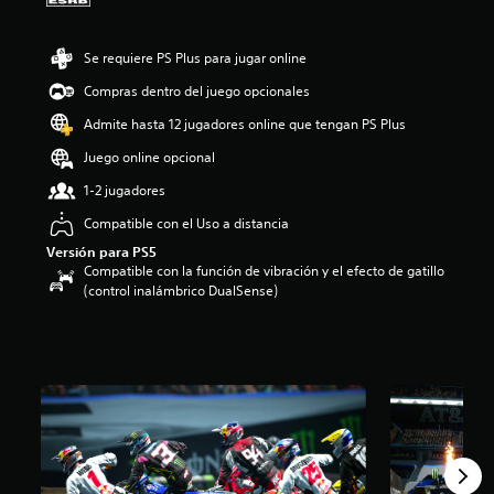
o
:
Se requiere PS Plus para jugar online
2
.
Compras dentro del juego opcionales
9
e
Admite hasta 12 jugadores online que tengan PS Plus
s
Juego online opcional
t
r
1-2 jugadores
e
l
Compatible con el Uso a distancia
l
Versión para PS5
a
Compatible con la función de vibración y el efecto de gatillo
s
(control inalámbrico DualSense)
d
e
c
i
n
c
o
e
s
t