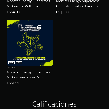
Monster Energy Supercross
Monster Energy Supercross
l
i
6 - Credits Multiplier
6 - Customization Pack Pixel
f
Blast
US$4.99
US$1.99
i
c
a
c
i
o
n
e
s
PS5
PS4
DISFRAZ
Monster Energy Supercross
6 - Customization Pack
Thunderstorm
US$1.99
Calificaciones