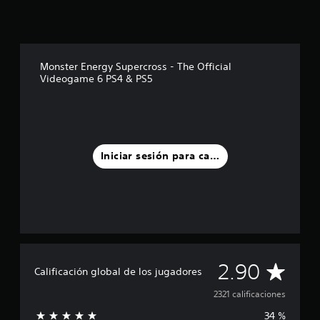
Monster Energy Supercross - The Official
Videogame 6 PS4 & PS5
Iniciar sesión para calificar
C
2.90
Calificación global de los jugadores
a
2321 calificaciones
34 %