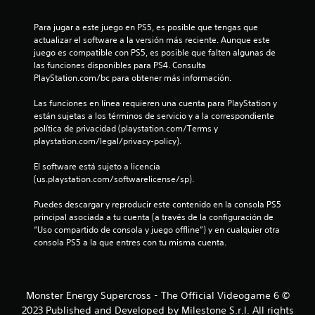
1
Para jugar a este juego en PS5, es posible que tengas que 
c
actualizar el software a la versión más reciente. Aunque este 
juego es compatible con PS5, es posible que falten algunas de 
a
las funciones disponibles para PS4. Consulta 
PlayStation.com/bc para obtener más información.
l
Las funciones en línea requieren una cuenta para PlayStation y 
i
están sujetas a los términos de servicio y a la correspondiente 
política de privacidad (playstation.com/Terms y 
f
playstation.com/legal/privacy-policy).
i
El software está sujeto a licencia 
(us.playstation.com/softwarelicense/sp).
c
Puedes descargar y reproducir este contenido en la consola PS5 
principal asociada a tu cuenta (a través de la configuración de 
a
“Uso compartido de consola y juego offline”) y en cualquier otra 
consola PS5 a la que entres con tu misma cuenta.
c
i
Monster Energy Supercross - The Official Videogame 6 ©
o
2023 Published and Developed by Milestone S.r.l. All rights