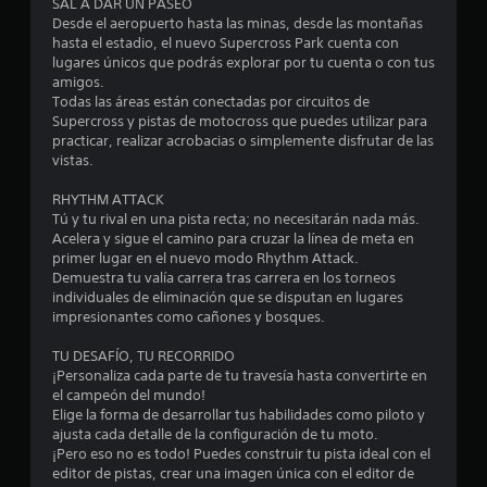
SAL A DAR UN PASEO
Desde el aeropuerto hasta las minas, desde las montañas
r
hasta el estadio, el nuevo Supercross Park cuenta con
lugares únicos que podrás explorar por tu cuenta o con tus
e
amigos.
Todas las áreas están conectadas por circuitos de
l
Supercross y pistas de motocross que puedes utilizar para
practicar, realizar acrobacias o simplemente disfrutar de las
l
vistas.
a
RHYTHM ATTACK
Tú y tu rival en una pista recta; no necesitarán nada más.
s
Acelera y sigue el camino para cruzar la línea de meta en
primer lugar en el nuevo modo Rhythm Attack.
d
Demuestra tu valía carrera tras carrera en los torneos
individuales de eliminación que se disputan en lugares
e
impresionantes como cañones y bosques.
c
TU DESAFÍO, TU RECORRIDO
¡Personaliza cada parte de tu travesía hasta convertirte en
i
el campeón del mundo!
Elige la forma de desarrollar tus habilidades como piloto y
n
ajusta cada detalle de la configuración de tu moto.
¡Pero eso no es todo! Puedes construir tu pista ideal con el
c
editor de pistas, crear una imagen única con el editor de