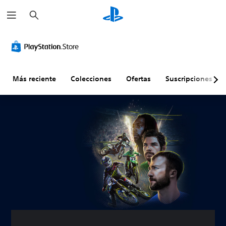
B
u
s
c
a
r
Más reciente
Colecciones
Ofertas
Suscripciones