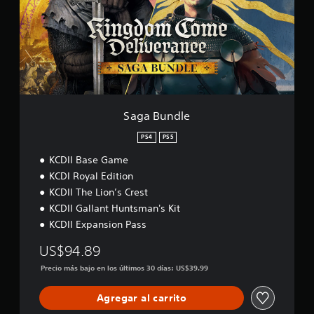
a
u
r
s
j
n
a
d
u
d
l
e
s
l
a
g
e
t
h
u
i
a
a
s
r
b
t
d
l
o
a
Saga Bundle
e
r
d
(
i
o
PS4
PS5
b
a
m
á
KCDII Base Game
y
a
s
l
n
KCDI Royal Edition
i
o
u
KCDII The Lion’s Crest
s
c
a
KCDII Gallant Huntsman's Kit
p
l
a
KCDII Expansion Pass
e
p
)
r
a
S
US$94.89
s
r
e
o
a
Precio más bajo en los últimos 30 días: US$39.99
o
n
q
f
a
u
r
Agregar al carrito
j
e
e
e