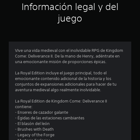
e
Información legal y del
s
r
d
juego
e
e
m
o
l
v
i
l
m
Vive una vida medieval con el inolvidable RPG de Kingdom
i
a
Come: Deliverance II. De la mano de Henry, adéntrate en
e
una emocionante misión de proporciones épicas.
n
s
t
La Royal Edition incluye el juego principal, todo el
o
d
emocionante contenido adicional de la historia y los
.
conjuntos de expansiones adicionales para hacer de tu
e
aventura medieval algo realmente inolvidable.
S
c
e
La Royal Edition de Kingdom Come: Deliverance II
p
contiene:
i
u
- Enseres de cazador galante
- Égidas de las estaciones cambiantes
e
n
- El blasón del león
d
- Brushes with Death
e
c
- Legacy of the Forge
j