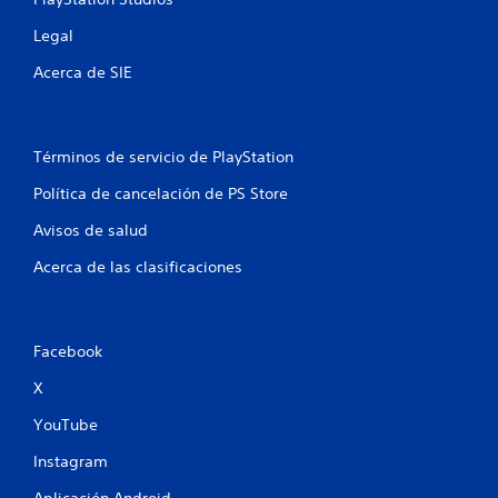
o
s
Legal
.
n
Acerca de SIE
e
S
e
s
p
Términos de servicio de PlayStation
u
e
Política de cancelación de PS Store
d
e
Avisos de salud
j
Acerca de las clasificaciones
u
g
a
r
Facebook
s
i
X
n
v
YouTube
i
Instagram
b
r