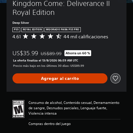
Kingdom Come: Deliverance II 
t
c
e
u
d
u
k
s
Royal Edition
e
l
a
a
s
o
j
r
Deep Silver
r
s
u
e
e
PS5
ROYAL EDITION
MEJORADO PARA PS5 PRO
l
s
P
d
4.61
44 mil calificaciones
C
j
t
u
u
a
u
a
e
c
l
e
d
b
i
US$35.99
i
US$89.99
g
Ahorra un 60 %
e
Rebajado del precio original de US$89.99
l
r
f
o
s
La oferta finaliza el 13/8/2026 06:59 AM UTC
y
e
i
e
j
Precio más bajo en los últimos 30 días: US$89.99
s
(
c
n
u
i
a
a
c
g
l
Agregar al carrito
c
v
u
a
e
i
a
a
r
n
ó
l
n
s
c
n
q
z
i
i
p
u
Consumo de alcohol, Contenido sexual, Derramamiento
n
a
a
r
i
de sangre, Desnudos parciales, Lenguaje fuerte,
s
d
r
o
e
Violencia intensa
u
l
a
m
r
b
o
)
e
m
Compras dentro del juego
t
s
d
o
P
í
v
i