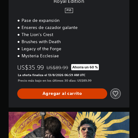
Royal Edition
o
d
a
.
m
o
PS5
e
m
Pase de expansión
n
a
I
t
Enseres de cazador galante
n
n
e
The Lion’s Crest
u
v
i
a
e
Brushes with Death
n
l
r
c
Legacy of the Forge
s
l
P
Mysteria Ecclesiae
u
i
u
y
e
ó
US$35.99
US$89.99
Ahorra un 60 %
Rebajado del precio original de US$89.99
e
d
n
La oferta finaliza el 13/8/2026 06:59 AM UTC
s
e
d
Precio más bajo en los últimos 30 días: US$89.99
u
s
e
b
c
j
t
r
Agregar al carrito
o
í
e
y
t
a
s
u
r
S
l
t
p
a
o
u
i
g
s
n
c
a
p
t
k
B
a
o