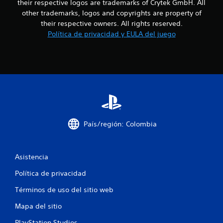
their respective logos are trademarks of Crytek GmbH. All
5
d
other trademarks, logos and copyrights are property of
e
3
their respective owners. All rights reserved.
u
Política de privacidad y EULA del juego
s
c
a
r
a
l
o
l
s
c
i
o
n
f
t
País/región: Colombia
r
i
o
l
e
c
Asistencia
s
t
a
Política de privacidad
á
c
c
Términos de uso del sitio web
t
i
Mapa del sitio
i
l
e
PlayStation Studios