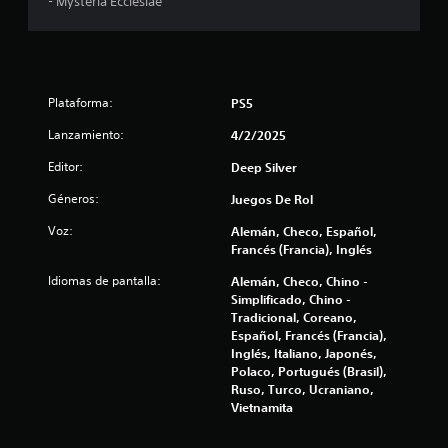
- Mysteria Ecclesiae
u
o
g
a
e
r
s
s
Plataforma:
PS5
i
t
n
Lanzamiento:
4/2/2025
c
r
Editor:
Deep Silver
o
n
Géneros:
Juegos De Rol
e
t
Voz:
r
Alemán, Checo, Español,
l
Francés (Francia), Inglés
o
l
l
Idiomas de pantalla:
Alemán, Checo, Chino -
e
Simplificado, Chino -
a
s
Tradicional, Coreano,
t
Español, Francés (Francia),
s
á
Inglés, Italiano, Japonés,
c
Polaco, Portugués (Brasil),
e
Ruso, Turco, Ucraniano,
t
Vietnamita
i
n
l