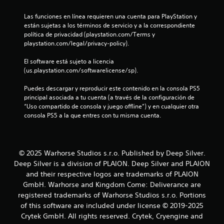
e
u
s
Las funciones en línea requieren una cuenta para PlayStation y 
n
P
están sujetas a los términos de servicio y a la correspondiente 
u
política de privacidad (playstation.com/Terms y 
e
t
playstation.com/legal/privacy-policy).
d
e
o
El software está sujeto a licencia 
s
(us.playstation.com/softwarelicense/sp).
j
t
u
Puedes descargar y reproducir este contenido en la consola PS5 
g
principal asociada a tu cuenta (a través de la configuración de 
a
a
“Uso compartido de consola y juego offline”) y en cualquier otra 
r
consola PS5 a la que entres con tu misma cuenta.
l
s
i
d
n
n
© 2025 Warhorse Studios s.r.o. Published by Deep Silver.
e
e
Deep Silver is a division of PLAION. Deep Silver and PLAION
c
4
and their respective logos are trademarks of PLAION
e
GmbH. Warhorse and Kingdom Come: Deliverance are
s
4
registered trademarks of Warhorse Studios s.r.o. Portions
i
d
of this software are included under license © 2019-2025
7
a
Crytek GmbH. All rights reserved. Crytek, Cryengine and
d