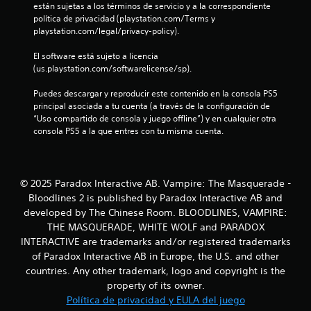
están sujetas a los términos de servicio y a la correspondiente 
s
o
f
política de privacidad (playstation.com/Terms y 
P
r
playstation.com/legal/privacy-policy).
u
i
i
e
a
El software está sujeto a licencia 
d
l
c
(us.playstation.com/softwarelicense/sp).
e
d
s
e
a
Puedes descargar y reproducir este contenido en la consola PS5 
j
l
principal asociada a tu cuenta (a través de la configuración de 
u
g
c
“Uso compartido de consola y juego offline”) y en cualquier otra 
g
a
consola PS5 a la que entres con tu misma cuenta.
a
m
i
r
e
s
p
o
i
l
© 2025 Paradox Interactive AB. Vampire: The Masquerade -
n
a
n
Bloodlines 2 is published by Paradox Interactive AB and
n
y
e
e
developed by The Chinese Room. BLOODLINES, VAMPIRE:
e
c
n
THE MASQUERADE, WHITE WOLF and PARADOX
e
c
INTERACTIVE are trademarks and/or registered trademarks
s
s
u
of Paradox Interactive AB in Europe, the U.S. and other
i
a
countries. Any other trademark, logo and copyright is the
d
l
property of its owner.
a
q
d
u
Política de privacidad y EULA del juego