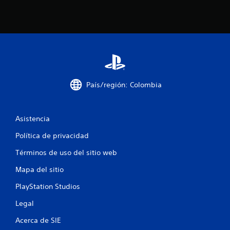
d
i
e
e
u
r
s
m
a
o
r
m
l
e
o
n
s
t
c
o
País/región: Colombia
o
.
n
t
P
Asistencia
r
a
o
Política de privacidad
u
l
s
e
Términos de uso del sitio web
s
a
t
d
Mapa del sitio
á
e
c
PlayStation Studios
l
t
j
Legal
i
u
l
e
Acerca de SIE
e