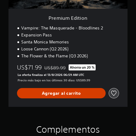
)
a
d
i
r
P
o
e
y
u
n
a
Premium Edition
d
e
u
e
d
Vampire: The Masquerade - Bloodlines 2
d
s
e
i
Expansion Pass
p
s
o
l
Santa Monica Memories
r
a
a
L
Loose Cannon (Q2 2026)
z
l
a
The Flower & the Flame (Q3 2026)
a
e
i
r
n
n
US$71.99
US$89.99
Ahorra un 20 %
t
t
f
Rebajado del precio original de US$89.99
e
i
La oferta finaliza el 13/8/2026 06:59 AM UTC
o
p
z
Precio más bajo en los últimos 30 días: US$89.99
r
o
a
m
r
r
a
Agregar al carrito
l
e
c
o
l
i
s
j
ó
m
u
n
e
e
d
n
g
e
Complementos
ú
o
a
s
p
u