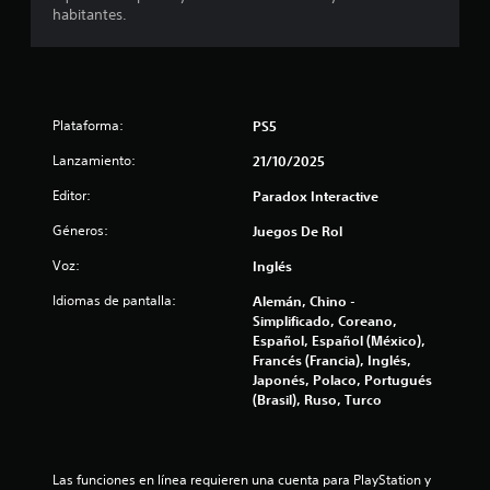
habitantes.
r
g
a
e
a
v
r
l
i
s
s
i
d
a
Plataforma:
PS5
n
r
e
c
l
Lanzamiento:
21/10/2025
o
a
4
i
n
Editor:
Paradox Interactive
n
t
0
Géneros:
Juegos De Rol
f
r
o
o
Voz:
Inglés
8
r
l
m
Idiomas de pantalla:
Alemán, Chino -
e
3
a
Simplificado, Coreano,
s
c
Español, Español (México),
t
c
i
Francés (Francia), Inglés,
á
ó
Japonés, Polaco, Portugués
n
a
c
(Brasil), Ruso, Turco
d
t
e
l
i
t
l
u
i
e
Las funciones en línea requieren una cuenta para PlayStation y 
t