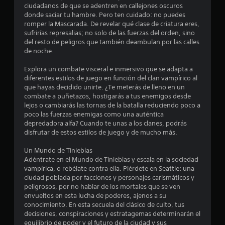
s
o
ciudadanos de que se adentren en callejones oscuros
d
e
r
donde saciar tu hambre. Pero ten cuidado: no puedes
e
romper la Mascarada. De revelar qué clase de criatura eres,
i
m
l
sufrirías represalias; no solo de las fuerzas del orden, sino
o
o
del resto de peligros que también deambulan por las calles
s
v
de noche.
l
d
i
e
m
Explora un combate visceral e inmersivo que se adapta a
a
i
t
diferentes estilos de juego en función del clan vampírico al
e
u
que hayas decidido unirte. ¿Te meterás de lleno en un
s
n
t
combate a puñetazos, hostigarás a tus enemigos desde
t
o
lejos o cambiarás las tornas de la batalla reduciendo poco a
e
o
poco las fuerzas enemigas como una auténtica
r
.
depredadora alfa? Cuando te unas a los clanes, podrás
i
n
disfrutar de estos estilos de juego y de mucho más.
a
S
u
l
Un Mundo de Tinieblas
e
e
Adéntrate en el Mundo de Tinieblas y escala en la sociedad
n
p
s
vampírica, o rebélate contra ella. Piérdete en Seattle: una
u
ciudad poblada por facciones y personajes carismáticos y
P
t
e
peligrosos, por no hablar de los mortales que se ven
u
d
envueltos en esta lucha de poderes, ajenos a su
e
o
e
conocimiento. En esta secuela del clásico de culto, tus
d
j
decisiones, conspiraciones y estratagemas determinarán el
e
t
equilibrio de poder y el futuro de la ciudad y sus
s
u