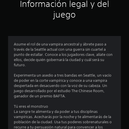
a
e
Información legal y del
l
c
s
q
e
juego
u
s
d
i
i
e
d
e
r
a
m
d
o
c
d
Asume el rol de una vampira ancestral y ábrete paso a
m
e
través de la Seattle actual con una guerra sin cuartel a
e
i
u
punto de estallar. Conoce a los jugadores clave, alíate con
n
s
ellos, decide quién gobernará la ciudad y cuál será su
t
n
a
futuro.
o
r
.
c
l
Experimenta un asedio a tres bandas en Seattle, un vacío
o
de poder en la corte vampírica y conoce a una vampira
s
o
R
despertada en desacuerdo con la voz de su cabeza. Un
c
juego desarrollado por el estudio The Chinese Room,
e
o
e
ganador de un premio BAFTA.
c
n
o
t
s
Tú eres el monstruo
r
r
La sangre te alimenta y da poder a tus disciplinas
d
o
t
vampíricas. Acecharás por la noche y te alimentarás de la
l
a
población de la ciudad. Usa tus poderes sobrenaturales o
e
t
r
recurre a tu persuasión natural para convencer a los