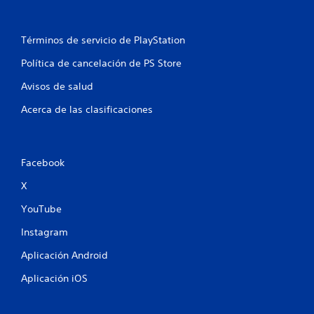
g
s
o
.
P
Términos de servicio de PlayStation
u
S
e
e
Política de cancelación de PS Store
d
p
e
Avisos de salud
u
s
e
p
Acerca de las clasificaciones
d
a
e
u
s
j
a
u
Facebook
r
g
e
X
a
l
r
j
YouTube
s
u
i
Instagram
e
n
g
Aplicación Android
v
o
e
i
Aplicación iOS
n
b
c
r
u