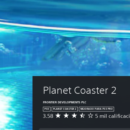
Planet Coaster 2
FRONTIER DEVELOPMENTS PLC
PS5
PLANET COASTER 2
MEJORADO PARA PS5 PRO
3.58
5 mil califica
C
a
l