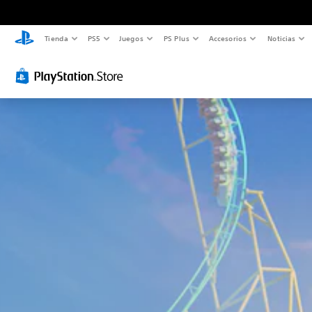
Tienda
PS5
Juegos
PS Plus
Accesorios
Noticias