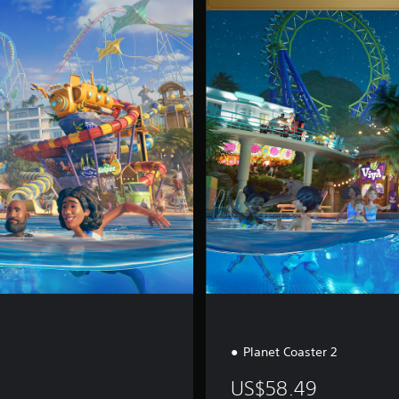
d
i
c
i
ó
n
D
e
l
u
x
e
Planet Coaster 2
US$58.49