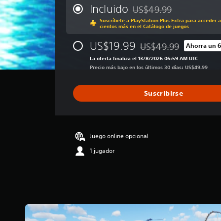
i
Incluido
US$49.99
Rebajado del precio origin
f
Suscríbete a PlayStation Plus Extra para acceder a
i
cientos más en el Catálogo de juegos
c
a
US$19.99
US$49.99
Ahorra un 
Rebajado del precio orig
c
La oferta finaliza el 13/8/2026 06:59 AM UTC
i
Precio más bajo en los últimos 30 días: US$49.99
ó
n
p
Suscribirse
r
o
m
e
d
Juego online opcional
i
1 jugador
o
:
3
.
5
8
e
s