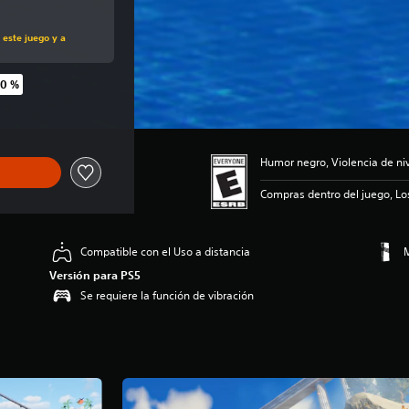
al de US$49.99
 este juego y a
60 %
inal de US$49.99
Humor negro, Violencia de n
Compras dentro del juego, Lo
Compatible con el Uso a distancia
M
Versión para PS5
Se requiere la función de vibración