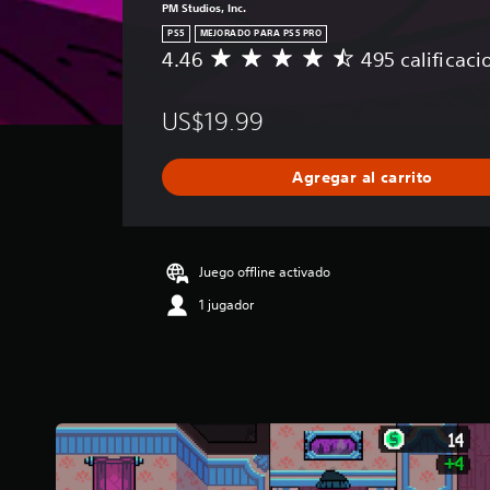
PM Studios, Inc.
PS5
MEJORADO PARA PS5 PRO
4.46
495 calificaci
C
a
l
US$19.99
i
f
i
Agregar al carrito
c
a
c
i
ó
Juego offline activado
n
1 jugador
p
r
o
m
e
d
i
o
: