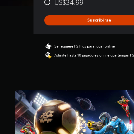
US$34.99
c
i
ó
Suscribirse
n
p
r
o
m
Se requiere PS Plus para jugar online
e
Admite hasta 10 jugadores online que tengan PS
d
i
o
:
2
.
5
9
e
s
t
r
e
l