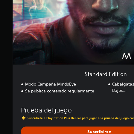
d
o
E
t
d
a
i
l
t
d
i
e
o
1
n
0
m
i
l
c
a
Standard Edition
l
Modo Campaña MindsEye
Cabalgatas
i
f
Bajos…
Se publica contenido regularmente
i
c
a
Prueba del juego
c
i
Suscríbete a PlayStation Plus Deluxe para jugar a la prueba del juego c
o
n
Suscribirse