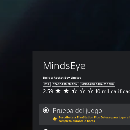
MindsEye
Build a Rocket Boy Limited
PS5
STANDARD EDITION
MEJORADO PARA PS5 PRO
2.59
10 mil calific
C
a
l
i
Prueba del juego
f
Suscríbete a PlayStation Plus Deluxe para jugar a 
i
completo durante 2 horas
c
a