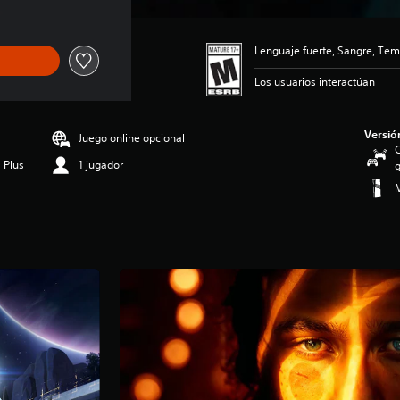
Lenguaje fuerte, Sangre, Tem
Los usuarios interactúan
Versió
Juego online opcional
C
 Plus
1 jugador
g
M