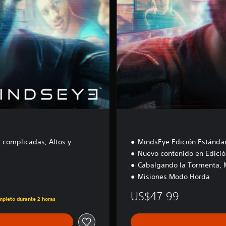
d
i
t
i
o
n
 complicadas, Altos y
MindsEye Edición Estánda
Nuevo contenido en Edició
Cabalgando la Tormenta, 
Misiones Modo Horda
US$47.99
ompleto durante 2 horas