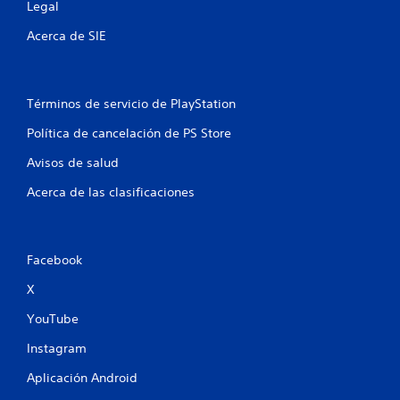
Legal
e
Acerca de SIE
1
1
Términos de servicio de PlayStation
9
Política de cancelación de PS Store
c
Avisos de salud
a
Acerca de las clasificaciones
l
i
Facebook
f
X
i
YouTube
c
Instagram
Aplicación Android
a