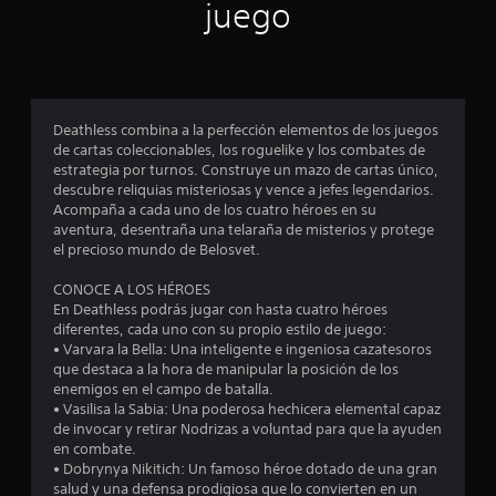
n
juego
p
r
o
Deathless combina a la perfección elementos de los juegos
de cartas coleccionables, los roguelike y los combates de
m
estrategia por turnos. Construye un mazo de cartas único,
descubre reliquias misteriosas y vence a jefes legendarios.
e
Acompaña a cada uno de los cuatro héroes en su
aventura, desentraña una telaraña de misterios y protege
d
el precioso mundo de Belosvet.
i
CONOCE A LOS HÉROES
En Deathless podrás jugar con hasta cuatro héroes
o
diferentes, cada uno con su propio estilo de juego:
• Varvara la Bella: Una inteligente e ingeniosa cazatesoros
:
que destaca a la hora de manipular la posición de los
enemigos en el campo de batalla.
4
• Vasilisa la Sabia: Una poderosa hechicera elemental capaz
de invocar y retirar Nodrizas a voluntad para que la ayuden
.
en combate.
• Dobrynya Nikitich: Un famoso héroe dotado de una gran
salud y una defensa prodigiosa que lo convierten en un