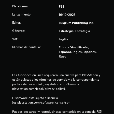
Plataforma:
PS5
c
Lanzamiento:
16/10/2025
i
Editor:
Fulqrum Publishing Ltd.
n
Géneros:
Estrategia, Estrategia
c
Voz:
Inglés
o
Idiomas de pantalla:
Chino - Simplificado,
Español, Inglés, Japonés,
e
Ruso
s
t
Las funciones en línea requieren una cuenta para PlayStation y 
están sujetas a los términos de servicio y a la correspondiente 
r
política de privacidad (playstation.com/Terms y 
playstation.com/legal/privacy-policy).
e
El software está sujeto a licencia 
l
(us.playstation.com/softwarelicense/sp).
l
Puedes descargar y reproducir este contenido en la consola PS5 