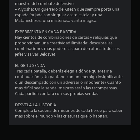
3
maestro del combate defensivo.
• Alyosha: Un guerrero de Kitezh que siempre porta una
7
espada forjada con singular acero estelar y una
Matahechizos, una misteriosa varita mágica.
e
EXPERIMENTA EN CADA PARTIDA
s
Hay cientos de combinaciones de cartas y reliquias que
proporcionan una creatividad ilimitada: descubre las
t
combinaciones más poderosas para derrotar a todos los
jefes y salvar Belosvet.
r
ELIGE TU SENDA
e
Tras cada batalla, deberás elegir a dónde quieres ir a
continuación. ¿Un pantano con un enemigo insignificante
l
o un descampado con un adversario imponente? Cuanto
más difícil sea la senda, mejores serán las recompensas.
l
Cada partida contará con sus propias sendas.
a
DESVELA LA HISTORIA
Completa la cadena de misiones de cada héroe para saber
s
más sobre el mundo y las criaturas que lo habitan.
d
e