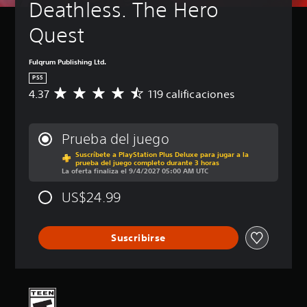
Deathless. The Hero 
Quest
Fulqrum Publishing Ltd.
PS5
4.37
119 calificaciones
C
a
l
i
Prueba del juego
f
Suscríbete a PlayStation Plus Deluxe para jugar a la
i
prueba del juego completo durante 3 horas
c
La oferta finaliza el 9/4/2027 05:00 AM UTC
a
c
US$24.99
i
ó
n
Suscribirse
p
r
o
m
e
d