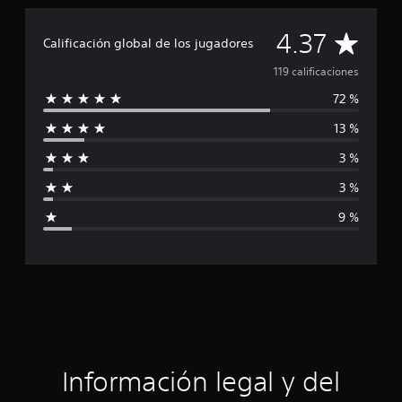
f
i
C
4.37
Calificación global de los jugadores
c
a
a
119 calificaciones
c
i
72 %
l
o
13 %
n
i
e
3 %
s
f
3 %
i
9 %
c
a
c
i
ó
Información legal y del