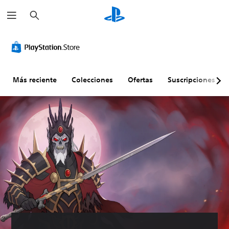
B
u
s
c
a
r
Más reciente
Colecciones
Ofertas
Suscripciones