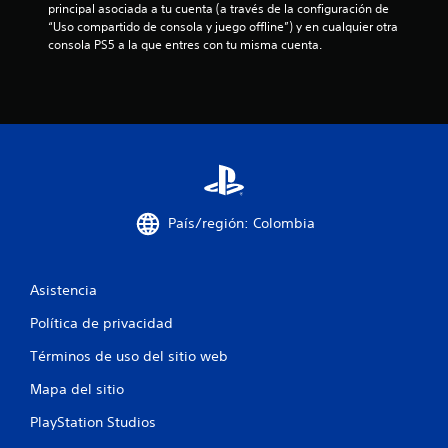
principal asociada a tu cuenta (a través de la configuración de 
a
“Uso compartido de consola y juego offline”) y en cualquier otra 
consola PS5 a la que entres con tu misma cuenta.
s
e
n
u
n
País/región: Colombia
t
o
Asistencia
t
Política de privacidad
a
Términos de uso del sitio web
Mapa del sitio
l
PlayStation Studios
d