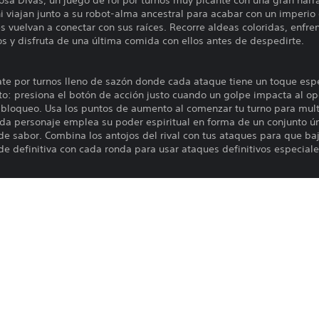
a Divas, un juego de rol por turnos muy picante con una gran narrat
viajan junto a su robot-alma ancestral para acabar con un imperio
 vuelvan a conectar con sus raíces. Recorre aldeas coloridas, enfre
os y disfruta de una última comida con ellos antes de despedirte.
 por turnos lleno de sazón donde cada ataque tiene un toque espec
o: presiona el botón de acción justo cuando un golpe impacta al o
 bloqueo. Usa los puntos de aumento al comenzar tu turno para multi
ada personaje emplea su poder espiritual en forma de un conjunto ú
 de sabor. Combina los antojos del rival con tus ataques para que b
de definitiva con cada ronda para usar ataques definitivos especiale
o de una robot-alma ancestral llamada Goddess que se puede person
es y engánchate a las superficies mientras exploras el mundo para e
, recuerdos y nuevas amistades.
aca a la comunidad de la confusión que le provocó la comida ultra
recursos, pesca y haz trueques para obtener ingredientes y saciar e
etas. Ayuda a que todo el mundo vuelva a conectarse con su cultura 
s deliciosos a la vez que mejoras tu reputación. Cuanto mejor sea tu