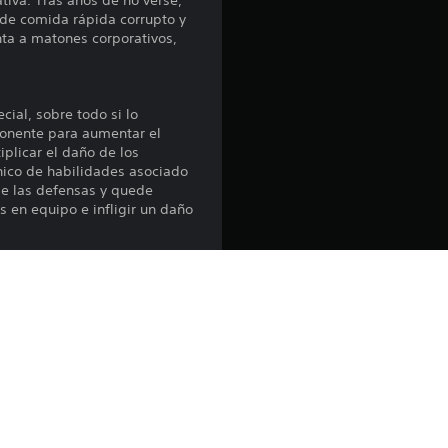
iva. Tras años de no verse,
 de comida rápida corrupto y
p
nta a matones corporativos,
r
o
ial, sobre todo si lo
ponente para aumentar el
m
plicar el daño de los
nico de habilidades asociado
e
aje las defensas y quede
s en equipo e infligir un daño
d
i
alizar y mejorar. Ejecuta
ncontrar ingredientes
o
:
procesada con el sistema de
3
l hambre de quienes viven en
y recupere la memoria
 reputación, mayores serán