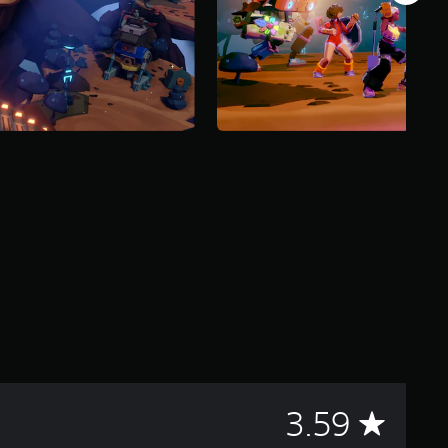
C
3.59