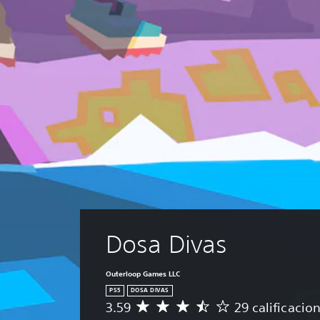
Dosa Divas
Outerloop Games LLC
PS5
DOSA DIVAS
3.59
29 calificacio
C