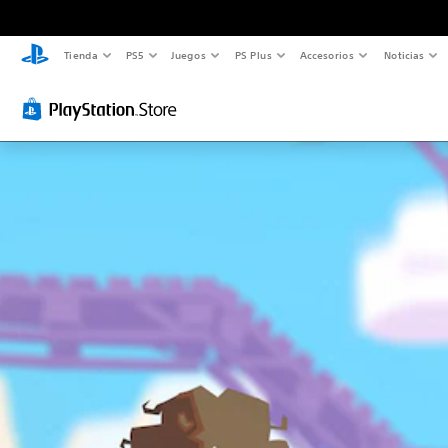
Tienda
PS5
Juegos
PS Plus
Accesorios
Noticias