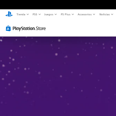
Tienda
PS5
Juegos
PS Plus
Accesorios
Noticias