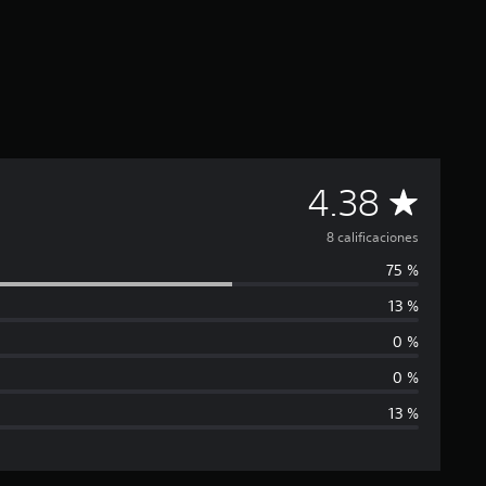
C
4.38
a
8 calificaciones
75 %
l
13 %
i
0 %
f
0 %
13 %
i
c