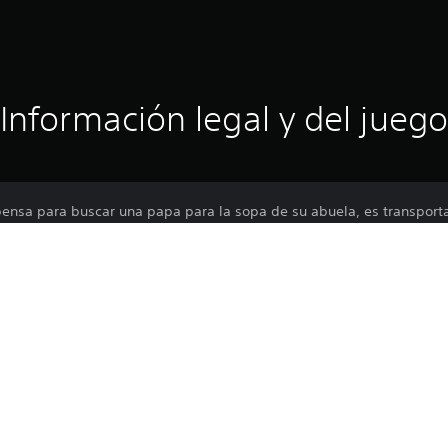
Información legal y del juego
ensa para buscar una papa para la sopa de su abuela, es transportad
pasos de un gran y misterioso viajero que lo precedió.
o de selvas misteriosas, pueblos tambaleantes y bestias parlantes
culiares en su camino.
la cocina con un ingrediente, las cosas han cambiado de maneras in
 los ingredientes exóticos de Nana y descubre el secreto detrás de 