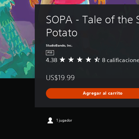
SOPA - Tale of the 
Potato
StudioBando, Inc.
PS5
4.38
8 calificacion
C
a
l
US$19.99
i
f
i
Agregar al carrito
c
a
c
i
ó
1 jugador
n
p
r