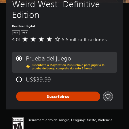
Weird West: Definitive 
Edition
Devolver Digital
PS4
PS5
4.01
5.5 mil calificaciones
C
a
l
i
Prueba del juego
f
Suscríbete a PlayStation Plus Deluxe para jugar a la
i
prueba del juego completo durante 2 horas
c
a
US$39.99
c
i
ó
Suscribirse
n
p
r
o
m
Derramamiento de sangre, Lenguaje fuerte, Violencia
e
d