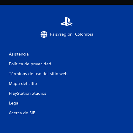
d
e
5
País/región: Colombia
5
9
Asistencia
4
Política de privacidad
c
Términos de uso del sitio web
Mapa del sitio
a
PlayStation Studios
l
Legal
i
Acerca de SIE
f
i