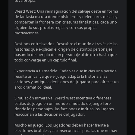
.
tuya propia.
0
Weird West: Una reimaginación del salvaje oeste en forma
de fantasía oscura donde pistoleros y defensores de la ley
comparten la frontera con criaturas fantásticas, cada uno
1
siguiendo sus propias reglas y con sus propias
motivaciones.
e
Destinos entrelazados: Descubre el mundo a través de las
s
historias que explican el origen de distintos personajes,
pasando del periplo de un personaje al de otro hasta que
t
todo converge en un capítulo final.
r
Experiencia a tu medida: Cada vez que inicias una partida
resulta única, ya que el juego adapta la historia a las
e
acciones y antiguas decisiones del jugador para ofrecer un
arco dramático ideal.
l
Simulación inmersiva: Weird West incentiva diferentes
l
estilos de juego en un mundo simulado de juego libre
donde los personajes, las facciones e incluso los lugares
a
reaccionan a las decisiones del jugador.
s
Mucho en juego: Los jugadores deben hacer frente a
elecciones brutales y a consecuencias para las que no hay