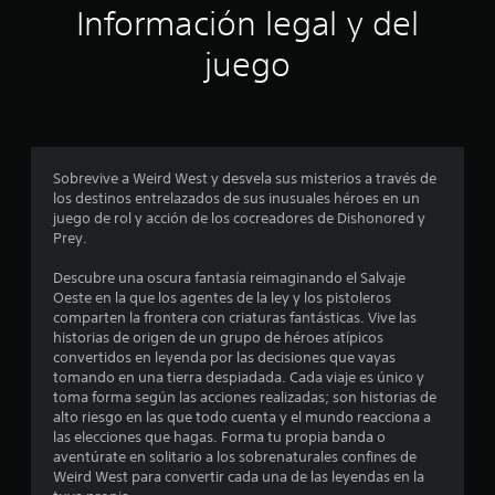
ó
Información legal y del
n
juego
p
r
o
Sobrevive a Weird West y desvela sus misterios a través de
los destinos entrelazados de sus inusuales héroes en un
m
juego de rol y acción de los cocreadores de Dishonored y
Prey.
e
Descubre una oscura fantasía reimaginando el Salvaje
d
Oeste en la que los agentes de la ley y los pistoleros
comparten la frontera con criaturas fantásticas. Vive las
i
historias de origen de un grupo de héroes atípicos
convertidos en leyenda por las decisiones que vayas
o
tomando en una tierra despiadada. Cada viaje es único y
toma forma según las acciones realizadas; son historias de
:
alto riesgo en las que todo cuenta y el mundo reacciona a
las elecciones que hagas. Forma tu propia banda o
4
aventúrate en solitario a los sobrenaturales confines de
Weird West para convertir cada una de las leyendas en la