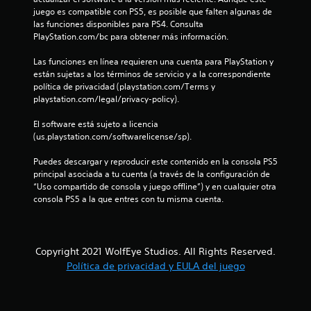
l
juego es compatible con PS5, es posible que falten algunas de 
l
las funciones disponibles para PS4. Consulta 
PlayStation.com/bc para obtener más información.
a
Las funciones en línea requieren una cuenta para PlayStation y 
s
están sujetas a los términos de servicio y a la correspondiente 
política de privacidad (playstation.com/Terms y 
e
playstation.com/legal/privacy-policy).
n
El software está sujeto a licencia 
(us.playstation.com/softwarelicense/sp).
u
Puedes descargar y reproducir este contenido en la consola PS5 
principal asociada a tu cuenta (a través de la configuración de 
n
“Uso compartido de consola y juego offline”) y en cualquier otra 
consola PS5 a la que entres con tu misma cuenta.
t
o
Copyright 2021 WolfEye Studios. All Rights Reserved.
t
Política de privacidad y EULA del juego
a
l