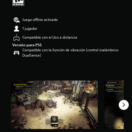
i
o
:
Juego offline activado
4
.
1 jugador
0
1
Compatible con el Uso a distancia
e
Versión para PS5
s
Compatible con la función de vibración (control inalámbrico
t
DualSense)
r
e
l
l
a
s
d
e
c
i
n
c
o
e
s