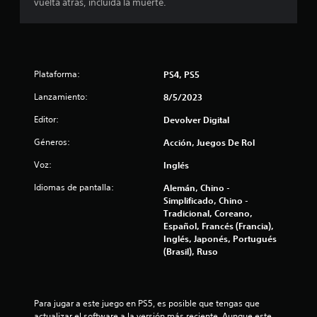
d
vuelta atrás, incluida la muerte.
e
c
Plataforma:
PS4, PS5
i
Lanzamiento:
8/5/2023
n
Editor:
Devolver Digital
c
Géneros:
Acción, Juegos De Rol
o
Voz:
Inglés
e
Idiomas de pantalla:
Alemán, Chino -
Simplificado, Chino -
s
Tradicional, Coreano,
Español, Francés (Francia),
t
Inglés, Japonés, Portugués
(Brasil), Ruso
r
e
Para jugar a este juego en PS5, es posible que tengas que 
actualizar el software a la versión más reciente. Aunque este 