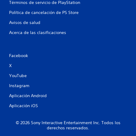
Términos de servicio de PlayStation
c
Política de cancelación de PS Store
a
Avisos de salud
c
Acerca de las clasificaciones
i
o
Facebook
n
X
e
YouTube
s
Instagram
Aplicación Android
Aplicación iOS
© 2026 Sony Interactive Entertainment Inc. Todos los
derechos reservados.