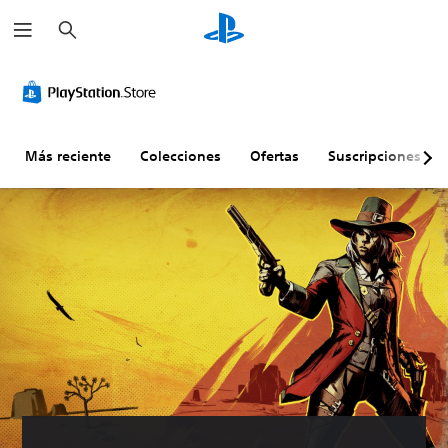
B
u
s
c
a
r
Más reciente
Colecciones
Ofertas
Suscripciones