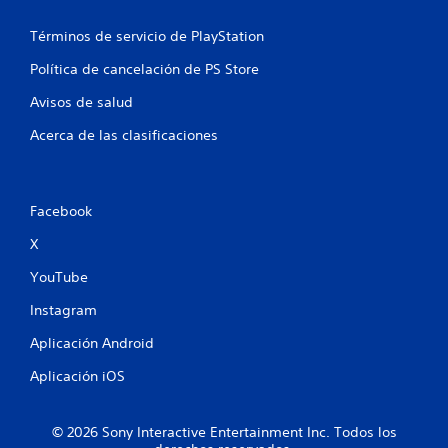
e
i
o
n
s
r
Términos de servicio de PlayStation
p
m
u
a
Política de cancelación de PS Store
l
c
Avisos de salud
s
i
ó
a
Acerca de las clasificaciones
n
c
d
i
e
o
t
n
Facebook
u
e
t
s
X
o
r
r
YouTube
á
i
a
p
Instagram
l
i
d
d
Aplicación Android
e
a
l
Aplicación iOS
s
g
d
a
e
m
© 2026 Sony Interactive Entertainment Inc. Todos los
b
e