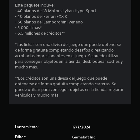
n
d
q
Este paquete incluye:
i
e
u
- 40 planos del W Motors Lykan HyperSport
c
c
l
e
- 40 planos del Ferrari FXX K
a
j
p
- 60 planos del Lamborghini Veneno
)
o
u
o
- 5.000 fichas*
S
e
d
- 6,5 millones de créditos**
e
e
g
r
o
o
í
*Las fichas son una divisa del juego que puede obtenerse
s
f
e
a
de forma gratuita completando desafíos o realizando
r
n
n
acrobacias impresionantes en el juego. Se puede utilizar
t
e
c
r
para conseguir objetos en la tienda, desbloquear coches y
c
u
e
mucho más.
r
e
a
s
n
l
u
**Los créditos son una divisa del juego que puede
e
a
q
l
obtenerse de forma gratuita completando carreras. Se
l
u
t
puede utilizar para conseguir objetos en la tienda, mejorar
g
i
l
a
vehículos y mucho más.
u
e
r
n
r
l
v
a
m
i
s
o
s
a
o
m
u
Lanzamiento:
17/7/2024
p
e
a
s
c
n
l
Editor:
Gameloft Inc.
i
t
m