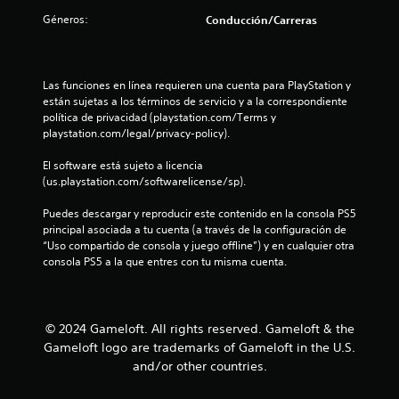
e
o
o
e
Géneros:
Conducción/Carreras
n
.
n
n
e
t
s
e
u
R
d
m
Las funciones en línea requieren una cuenta para PlayStation y 
e
e
o
n
están sujetas a los términos de servicio y a la correspondiente 
c
s
l
política de privacidad (playstation.com/Terms y 
o
e
e
t
playstation.com/legal/privacy-policy).
n
r
s
s
t
d
El software está sujeto a licencia 
o
i
o
a
(us.playstation.com/softwarelicense/sp).
b
s
t
t
i
d
Puedes descargar y reproducir este contenido en la consola PS5 
o
l
u
principal asociada a tu cuenta (a través de la configuración de 
r
a
i
r
“Uso compartido de consola y juego offline”) y en cualquier otra 
i
d
a
consola PS5 a la que entres con tu misma cuenta.
l
o
a
n
s
d
t
d
d
d
e
e
e
e
© 2024 Gameloft. All rights reserved. Gameloft & the
e
l
l
t
Gameloft logo are trademarks of Gameloft in the U.S.
o
g
u
4
and/or other countries.
s
a
t
j
m
o
o