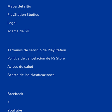
e
f
r
y
p
Mapa del sitio
i
s
l
i
a
t
a
PlayStation Studios
i
l
y
c
c
Legal
.
e
k
s
a
Acerca de SIE
s
P
.
c
u
e
i
S
d
Términos de servicio de PlayStation
e
e
o
s
p
Política de cancelación de PS Store
r
u
n
e
Avisos de salud
e
v
d
e
Acerca de las clasificaciones
i
e
s
j
a
s
u
r
g
l
Facebook
a
a
i
X
r
n
s
YouTube
f