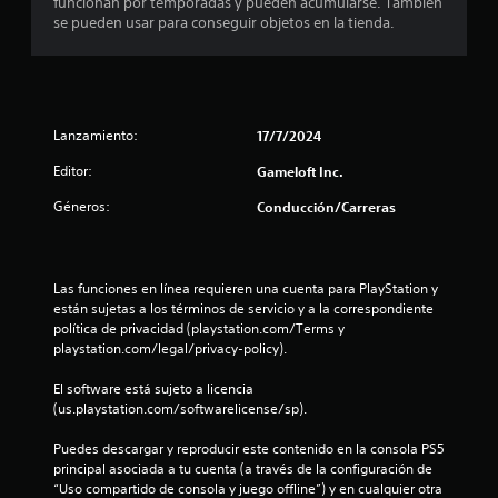
funcionan por temporadas y pueden acumularse. También
s
d
q
i
se pueden usar para conseguir objetos en la tienda.
e
u
c
t
l
e
a
j
p
)
r
u
o
S
e
d
e
g
e
Lanzamiento:
17/7/2024
r
o
o
í
Editor:
Gameloft Inc.
f
e
l
a
r
n
n
Géneros:
Conducción/Carreras
e
c
r
l
c
u
e
e
a
s
a
n
l
u
Las funciones en línea requieren una cuenta para PlayStation y 
a
q
l
s
están sujetas a los términos de servicio y a la correspondiente 
l
u
t
política de privacidad (playstation.com/Terms y 
g
i
a
e
playstation.com/legal/privacy-policy).
u
e
r
n
r
v
n
El software está sujeto a licencia 
a
m
i
(us.playstation.com/softwarelicense/sp).
s
o
s
u
o
m
u
Puedes descargar y reproducir este contenido en la consola PS5 
p
e
a
n
principal asociada a tu cuenta (a través de la configuración de 
c
n
l
“Uso compartido de consola y juego offline”) y en cualquier otra 
i
t
m