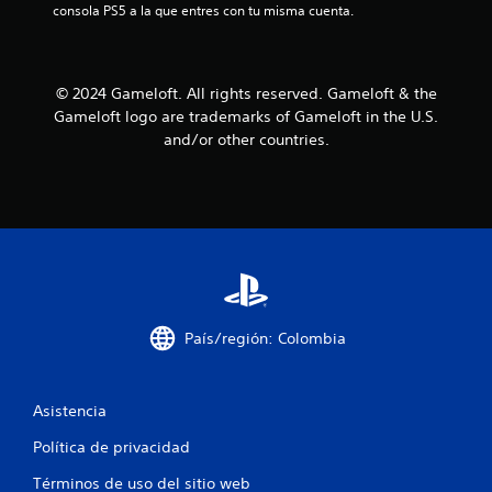
t
consola PS5 a la que entres con tu misma cuenta.
o
o
e
n
.
n
o
e
t
s
e
R
t
© 2024 Gameloft. All rights reserved. Gameloft & the
d
m
e
e
Gameloft logo are trademarks of Gameloft in the U.S.
o
a
c
s
l
and/or other countries.
o
e
e
l
n
r
s
s
t
d
d
i
o
a
b
s
t
e
i
d
o
l
u
r
3
i
r
i
d
a
o
c
a
n
País/región: Colombia
s
d
t
d
a
d
e
e
e
e
Asistencia
l
l
l
t
o
g
u
Política de privacidad
s
a
i
t
j
m
Términos de uso del sitio web
o
o