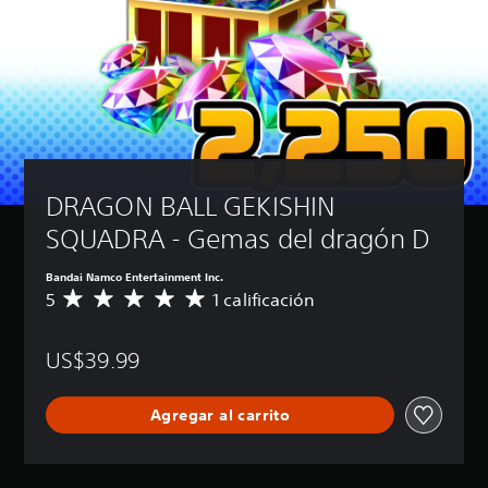
DRAGON BALL GEKISHIN 
SQUADRA - Gemas del dragón D
Bandai Namco Entertainment Inc.
5
1 calificación
C
a
l
US$39.99
i
f
i
Agregar al carrito
c
a
c
i