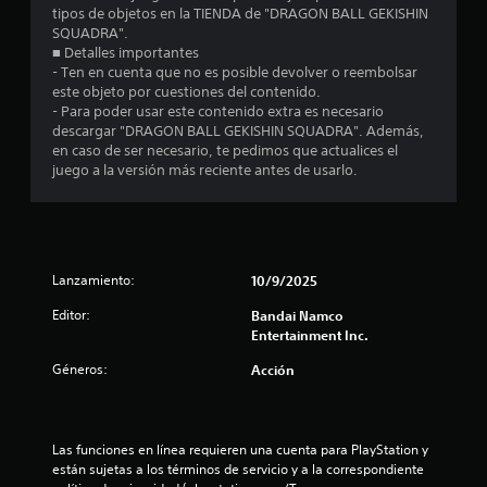
m
tipos de objetos en la TIENDA de "DRAGON BALL GEKISHIN
SQUADRA".
e
■ Detalles importantes
- Ten en cuenta que no es posible devolver o reembolsar
d
este objeto por cuestiones del contenido.
- Para poder usar este contenido extra es necesario
i
descargar "DRAGON BALL GEKISHIN SQUADRA". Además,
en caso de ser necesario, te pedimos que actualices el
o
juego a la versión más reciente antes de usarlo.
:
1
Lanzamiento:
10/9/2025
e
Editor:
Bandai Namco
s
Entertainment Inc.
t
Géneros:
Acción
r
e
Las funciones en línea requieren una cuenta para PlayStation y 
están sujetas a los términos de servicio y a la correspondiente 