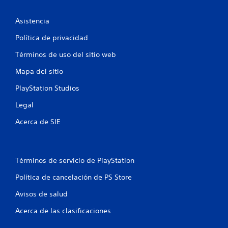
t
r
Asistencia
e
Política de privacidad
Términos de uso del sitio web
l
Mapa del sitio
l
PlayStation Studios
a
Legal
s
Acerca de SIE
e
n
Términos de servicio de PlayStation
u
Política de cancelación de PS Store
n
Avisos de salud
t
Acerca de las clasificaciones