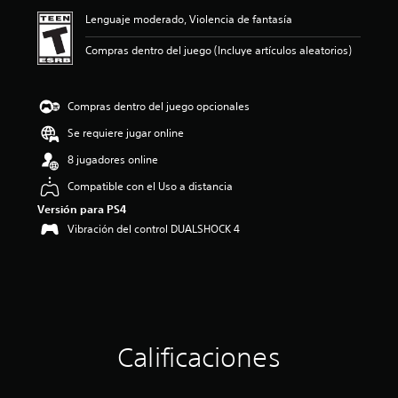
ó
Lenguaje moderado, Violencia de fantasía
n
p
Compras dentro del juego (Incluye artículos aleatorios)
r
o
m
e
Compras dentro del juego opcionales
d
Se requiere jugar online
i
o
8 jugadores online
:
5
Compatible con el Uso a distancia
e
Versión para PS4
s
Vibración del control DUALSHOCK 4
t
r
e
l
l
a
s
d
Calificaciones
e
c
i