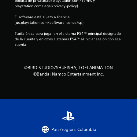
l
política de privacidad (playstation.com/Terms y 
playstation.com/legal/privacy-policy).
l
El software está sujeto a licencia 
(us.playstation.com/softwarelicense/sp).
a
Tarifa única para jugar en el sistema PS4™ principal designado 
d
de la cuenta y en otros sistemas PS4™ al iniciar sesión con esa 
cuenta.
e
c
©BIRD STUDIO/SHUEISHA, TOEI ANIMATION
i
©Bandai Namco Entertainment Inc.
n
c
o
e
s
País/región: Colombia