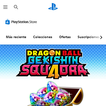
B
u
s
c
a
r
Más reciente
Colecciones
Ofertas
Suscripciones