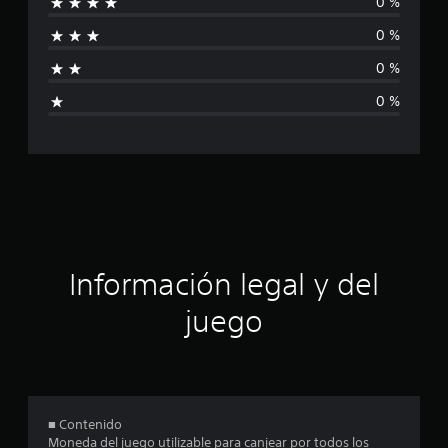
0 %
i
a
l
0 %
f
i
f
0 %
i
i
0 %
c
c
a
c
i
a
o
n
c
e
s
i
ó
Información legal y del
n
juego
p
r
o
■ Contenido
Moneda del juego utilizable para canjear por todos los