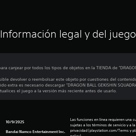
Información legal y del juego
 para canjear por todos los tipos de objetos en la TIENDA de "DRA
sible devolver o reembolsar este objeto por cuestiones del contenid
enido extra es necesario descargar "DRAGON BALL GEKISHIN SQUADRA
ualices el juego a la versión más reciente antes de usarlo.
Las funciones en línea requieren una cu
10/9/2025
sujetas a los términos de servicio y a la
privacidad (playstation.com/Terms y pl
Bandai Namco Entertainment Inc.
policy).