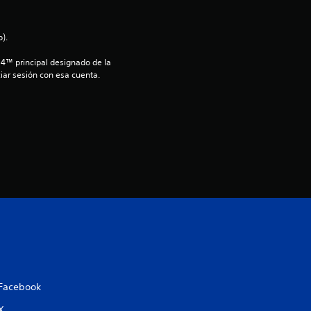
i
).
o
S4™ principal designado de la 
iar sesión con esa cuenta.
:
3
e
s
t
r
e
l
Facebook
X