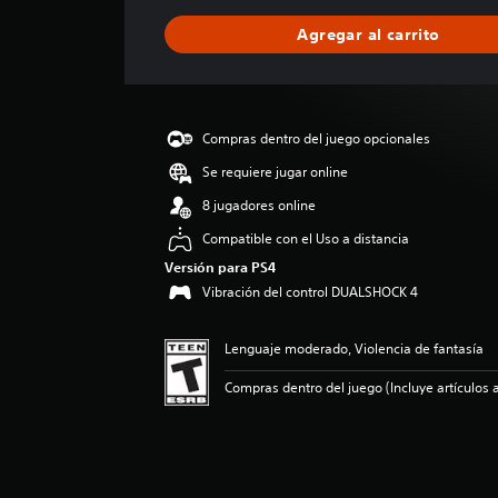
f
i
Agregar al carrito
c
a
c
i
ó
Compras dentro del juego opcionales
n
p
Se requiere jugar online
r
8 jugadores online
o
m
Compatible con el Uso a distancia
e
Versión para PS4
d
Vibración del control DUALSHOCK 4
i
o
:
Lenguaje moderado, Violencia de fantasía
3
e
Compras dentro del juego (Incluye artículos a
s
t
r
e
l