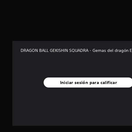
l
a
s
d
e
c
i
n
c
DRAGON BALL GEKISHIN SQUADRA - Gemas del dragón E
o
e
s
t
r
e
Iniciar sesión para calificar
l
l
a
s
e
n
u
n
t