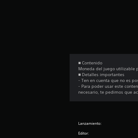
o
t
a
l
d
e
3
c
a
l
■ Contenido
i
Moneda del juego utilizable
f
■ Detalles importantes
i
- Ten en cuenta que no es po
c
- Para poder usar este cont
a
necesario, te pedimos que act
c
i
o
n
e
s
Lanzamiento:
Editor: