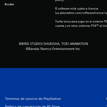
Acción
El software está sujeto a licencia 
(us.playstation.com/softwarelicense/sp
Tarifa única para jugar en el sistema P
cuenta y en otros sistemas PS4™ al inic
©BIRD STUDIO/SHUEISHA, TOEI ANIMATION
©Bandai Namco Entertainment Inc.
Términos de servicio de PlayStation
Política de cancelación de PS Store