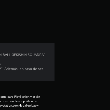
a
c
i
ó
n
GON BALL GEKISHIN SQUADRA".
p
o.
r
". Además, en caso de ser
o
m
e
enta para PlayStation y están 
 correspondiente política de 
aystation.com/legal/privacy-
d