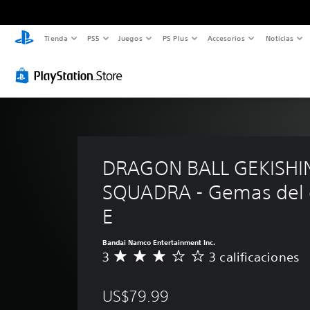
Tienda
PS5
Juegos
PS Plus
Accesorios
Noticias
DRAGON BALL GEKISHI
SQUADRA - Gemas del 
E
Bandai Namco Entertainment Inc.
3
3 calificaciones
C
a
l
US$79.99
i