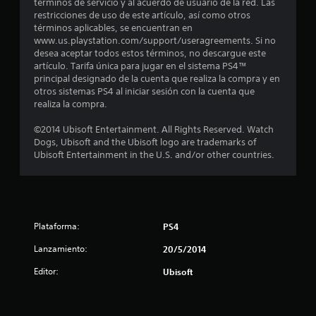
:
términos de servicio y al acuerdo de usuario de la red. Las
restricciones de uso de este artículo, así como otros
4
términos aplicables, se encuentran en
www.us.playstation.com/support/useragreements. Si no
.
desea aceptar todos estos términos, no descargue este
artículo. Tarifa única para jugar en el sistema PS4™
8
principal designado de la cuenta que realiza la compra y en
otros sistemas PS4 al iniciar sesión con la cuenta que
realiza la compra.
1
©2014 Ubisoft Entertainment. All Rights Reserved. Watch
e
Dogs, Ubisoft and the Ubisoft logo are trademarks of
Ubisoft Entertainment in the U.S. and/or other countries.
s
t
r
Plataforma:
PS4
e
Lanzamiento:
20/5/2014
l
Editor:
Ubisoft
l