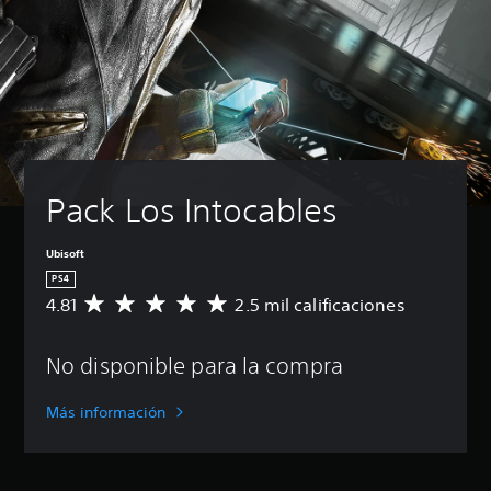
Pack Los Intocables
Ubisoft
PS4
4.81
2.5 mil calificaciones
C
a
l
No disponible para la compra
i
f
i
Más información
c
a
c
i