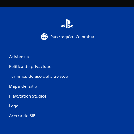
a
s
d
e
País/región: Colombia
c
i
Asistencia
n
Política de privacidad
Términos de uso del sitio web
c
Mapa del sitio
o
PlayStation Studios
e
Legal
s
Acerca de SIE
t