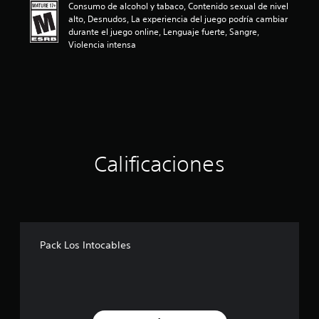
Consumo de alcohol y tabaco, Contenido sexual de nivel
ó
alto, Desnudos, La experiencia del juego podría cambiar
n
durante el juego online, Lenguaje fuerte, Sangre,
p
Violencia intensa
r
o
m
e
d
i
o
:
4
Calificaciones
.
8
1
e
s
t
r
Pack Los Intocables
e
l
l
a
s
d