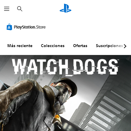
B
u
s
c
a
r
Más reciente
Colecciones
Ofertas
Suscripciones