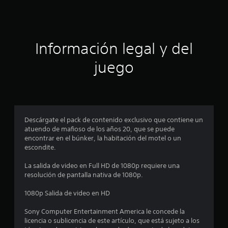
c
e
2
i
.
5
ó
Información legal y del
m
i
n
l
juego
c
p
a
l
r
i
f
o
i
Descárgate el pack de contenido exclusivo que contiene un
c
atuendo de mafioso de los años 20, que se puede
m
a
encontrar en el búnker, la habitación del motel o un
c
escondite.
e
i
o
La salida de video en Full HD de 1080p requiere una
d
n
resolución de pantalla nativa de 1080p.
e
i
s
1080p Salida de video en HD
o
Sony Computer Entertainment America le concede la
licencia o sublicencia de este artículo, que está sujeto a los