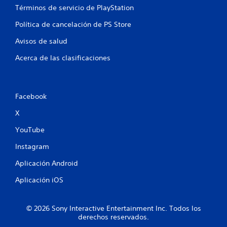
r
Términos de servicio de PlayStation
e
Política de cancelación de PS Store
l
Avisos de salud
l
Acerca de las clasificaciones
a
s
Facebook
e
X
n
YouTube
u
Instagram
Aplicación Android
n
Aplicación iOS
t
o
© 2026 Sony Interactive Entertainment Inc. Todos los
derechos reservados.
t