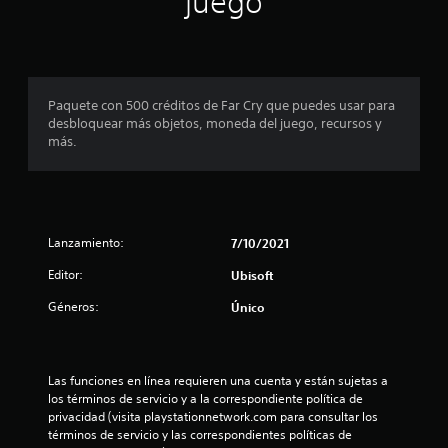
juego
i
a
l
r
ó
S
l
o
l
n
u
s
o
l
d
b
j
s
a
e
o
c
t
(
a
Paquete con 500 créditos de Far Cry que puedes usar para
y
o
í
u
b
desbloquear más objetos, moneda del juego, recursos y
s
n
t
d
á
más.
t
t
i
u
s
i
r
o
l
i
c
o
t
o
c
k
l
a
s
o
s
e
m
C
.
s
)
b
Lanzamiento:
7/10/2021
C
d
i
E
e
(
Editor:
é
Ubisoft
l
I
l
b
n
l
n
j
Géneros:
Único
á
s
e
v
u
e
s
c
e
e
c
t
i
g
r
o
o
c
o
s
Las funciones en línea requieren una cuenta y están sujetas a 
m
r
o
e
los términos de servicio y a la correspondiente política de 
i
u
d
s
n
privacidad (visita playstationnetwork.com para consultar los 
n
ó
e
)
c
términos de servicio y las correspondientes políticas de 
i
p
n