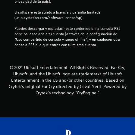
u
privacidad de tu país).
c
E
a
d
a
a
l
n
e
l
El software está sujeto a licencia y garantía limitada 
v
j
t
j
q
(us.playstation.com/softwarelicense/sp).
i
u
a
o
u
s
e
l
i
y
Puedes descargar y reproducir este contenido en la consola PS5 
u
g
l
e
s
principal asociada a tu cuenta (a través de la configuración de 
a
o
a
r
“Uso compartido de consola y juego offline”) y en cualquier otra 
t
l
i
t
m
consola PS5 a la que entres con tu misma cuenta.
m
n
i
e
o
e
c
a
c
m
n
l
y
k
e
t
u
u
a
n
e
y
© 2021 Ubisoft Entertainment. All Rights Reserved. Far Cry,
d
j
t
o
e
a
Ubisoft, and the Ubisoft logo are trademarks of Ubisoft
u
o
a
s
r
Entertainment in the US and/or other countries. Based on
.
s
t
u
á
Crytek’s original Far Cry directed by Cevat Yerli. Powered by
t
r
b
a
Crytek’s technology “CryEngine.”
a
a
t
e
P
v
í
b
m
a
é
t
p
l
u
s
u
e
e
s
d
l
z
(
a
e
o
a
a
d
l
s
r
v
e
a
C
a