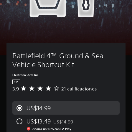
Battlefield 4™ Ground & Sea 
Vehicle Shortcut Kit
Electronic Arts Inc
PS4
3.9
21 calificaciones
C
a
l
i
US$14.99
f
i
US$13.49
c
US$14.99
Rebajado del precio original de US$14.9
a
Ahorra un 10 % con EA Play
c