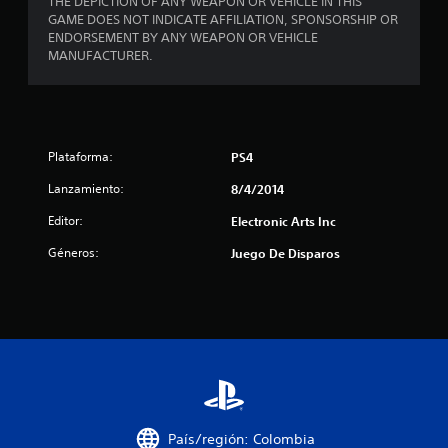
THE DEPICTION OF ANY WEAPON OR VEHICLE IN THIS
GAME DOES NOT INDICATE AFFILIATION, SPONSORSHIP OR
e
ENDORSEMENT BY ANY WEAPON OR VEHICLE
MANUFACTURER.
l
l
a
Plataforma:
PS4
s
Lanzamiento:
8/4/2014
d
Editor:
Electronic Arts Inc
e
Géneros:
Juego De Disparos
c
i
n
c
o
País/región: Colombia