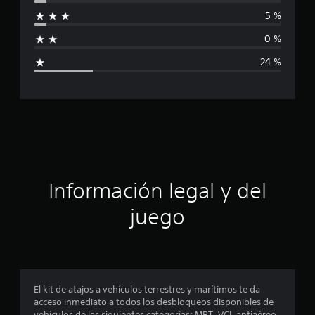
i
d
e
5 %
f
2
0 %
1
i
c
24 %
a
c
l
i
a
f
i
c
c
a
i
c
i
o
ó
Información legal y del
n
e
n
juego
s
p
r
o
El kit de atajos a vehículos terrestres y marítimos te da
acceso inmediato a todos los desbloqueos disponibles de
m
vehículos de las siguientes categorías: MBT, VCI, antiaéreo