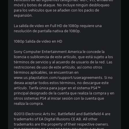
móvil y botes de ataque. No incluye ningún desbloqueo
e
para los vehículos que se añaden con los packs de
expansión.
d
La salida de video en Full HD de 1080p requiere una
i
resolución de pantalla nativa de 1080p.
o
1080p Salida de video en HD
:
Sony Computer Entertainment America le concede la
licencia o sublicencia de este artículo, que está sujeto a los
3
términos de servicio y al acuerdo de usuario de la red. Las
restricciones de uso de este artículo, así como otros
.
términos aplicables, se encuentran en
www.us.playstation.com/support/useragreements. Si no
9
desea aceptar todos estos términos, no descargue este
artículo. Tarifa única para jugar en el sistema PS4™
principal designado de la cuenta que realiza la compra y en
e
otros sistemas PS4 al iniciar sesión con la cuenta que
realiza la compra.
s
©2013 Electronic Arts Inc. Battlefield and Battlefield 4 are
t
trademarks of EA Digital Illusions CE AB. All other
trademarks are the property of their respective owners.
r