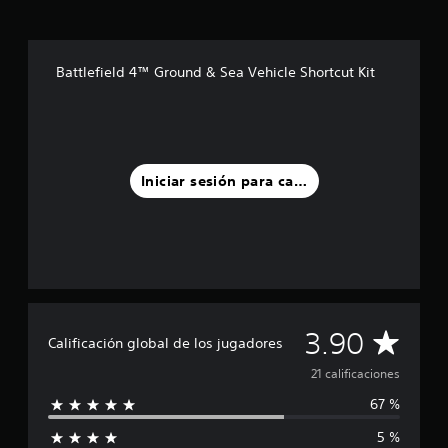
e
c
i
Battlefield 4™ Ground & Sea Vehicle Shortcut Kit
n
c
o
e
s
t
r
Iniciar sesión para calificar
e
l
l
a
s
e
n
u
C
3.90
n
Calificación global de los jugadores
t
a
21 calificaciones
o
t
67 %
l
a
l
5 %