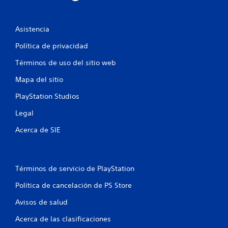
e
Asistencia
s
Política de privacidad
t
Términos de uso del sitio web
r
Mapa del sitio
e
PlayStation Studios
l
Legal
l
Acerca de SIE
a
s
Términos de servicio de PlayStation
e
Política de cancelación de PS Store
n
Avisos de salud
u
Acerca de las clasificaciones