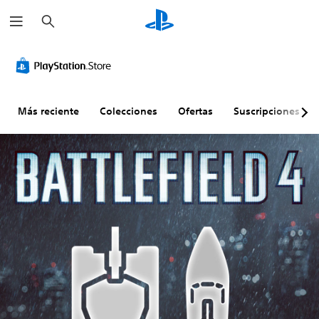
B
u
s
c
a
r
Más reciente
Colecciones
Ofertas
Suscripciones