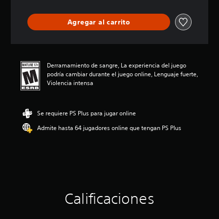
i
ó
Agregar al carrito
n
p
r
o
m
Derramamiento de sangre, La experiencia del juego
e
podría cambiar durante el juego online, Lenguaje fuerte,
d
Violencia intensa
i
o
:
Se requiere PS Plus para jugar online
3
.
Admite hasta 64 jugadores online que tengan PS Plus
9
e
s
t
r
e
l
l
Calificaciones
a
s
d