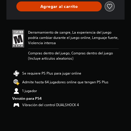
ó
Agregar al carrito
n
p
r
o
m
Derramamiento de sangre, La experiencia del juego
e
podría cambiar durante el juego online, Lenguaje fuerte,
d
Violencia intensa
i
o
Compras dentro del juego, Compras dentro del juego
:
(Incluye artículos aleatorios)
4
.
6
Se requiere PS Plus para jugar online
5
Admite hasta 64 jugadores online que tengan PS Plus
e
s
1 jugador
t
r
Versión para PS4
e
Vibración del control DUALSHOCK 4
l
l
a
s
d