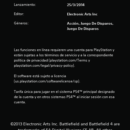
e
Lanzamiento:
25/3/2014
s
Editor:
Electronic Arts Inc
Géneros:
Acción, Juego De Disparos,
t
Juego De Disparos
r
e
Las funciones en línea requieren una cuenta para PlayStation y 
están sujetas a los términos de servicio y a la correspondiente 
l
política de privacidad (playstation.com/Terms y 
playstation.com/legal/privacy-policy).
l
El software está sujeto a licencia 
a
(us.playstation.com/softwarelicense/sp).
s
Tarifa única para jugar en el sistema PS4™ principal designado 
de la cuenta y en otros sistemas PS4™ al iniciar sesión con esa 
d
cuenta.
e
c
©2013 Electronic Arts Inc. Battlefield and Battlefield 4 are