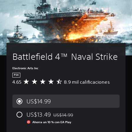
Battlefield 4™ Naval Strike
Electronic Arts Inc
PS4
4.65
8.9 mil calificaciones
C
a
l
i
US$14.99
f
i
US$13.49
c
US$14.99
Rebajado del precio original de US$14.9
a
Ahorra un 10 % con EA Play
c
i