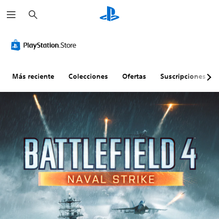
B
u
s
c
a
r
Más reciente
Colecciones
Ofertas
Suscripciones