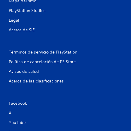
s
Mapa del sitio
PlayStation Studios
e
Legal
n
Acerca de SIE
u
n
Términos de servicio de PlayStation
t
Política de cancelación de PS Store
o
Avisos de salud
t
Acerca de las clasificaciones
a
l
Facebook
d
X
e
YouTube