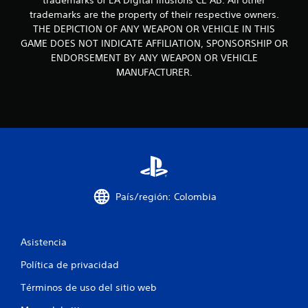
trademarks of EA Digital Illusions CE AB. All other
i
trademarks are the property of their respective owners.
THE DEPICTION OF ANY WEAPON OR VEHICLE IN THIS
n
GAME DOES NOT INDICATE AFFILIATION, SPONSORSHIP OR
c
ENDORSEMENT BY ANY WEAPON OR VEHICLE
MANUFACTURER.
o
e
s
t
r
País/región: Colombia
e
l
Asistencia
l
Política de privacidad
a
Términos de uso del sitio web