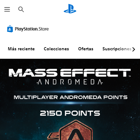
B
u
s
c
a
r
Más reciente
Colecciones
Ofertas
Suscripciones