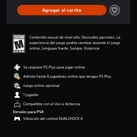
c
a
Agregar al carrito
c
i
o
n
e
Contenido sexual de nivel alto, Desnudos parciales, La
s
experiencia del juego podría cambiar durante el juego
online, Lenguaje fuerte, Sangre, Violencia
Se requiere PS Plus para jugar online
Admite hasta 4 jugadores online que tengan PS Plus
Juego online opcional
1 jugador
Compatible con el Uso a distancia
Versión para PS4
Vibración del control DUALSHOCK 4