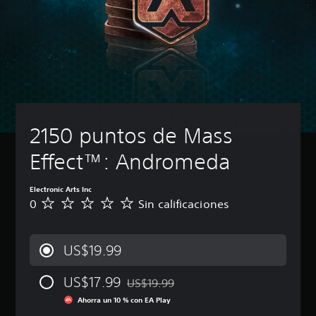
2150 puntos de Mass 
Effect™: Andromeda
Electronic Arts Inc
0
Sin calificaciones
S
i
n
c
US$19.99
a
l
US$17.99
i
US$19.99
Rebajado del precio original de US$19.9
f
Ahorra un 10 % con EA Play
i