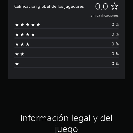
S
0.0
Calificación global de los jugadores
i
Sin calificaciones
0 %
n
0 %
c
0 %
a
0 %
l
0 %
i
f
i
c
a
Información legal y del
c
juego