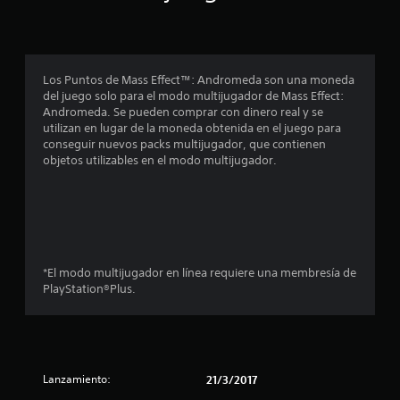
i
o
n
Los Puntos de Mass Effect™: Andromeda son una moneda
del juego solo para el modo multijugador de Mass Effect:
e
Andromeda. Se pueden comprar con dinero real y se
utilizan en lugar de la moneda obtenida en el juego para
s
conseguir nuevos packs multijugador, que contienen
objetos utilizables en el modo multijugador.
*El modo multijugador en línea requiere una membresía de
PlayStation®Plus.
Lanzamiento:
21/3/2017