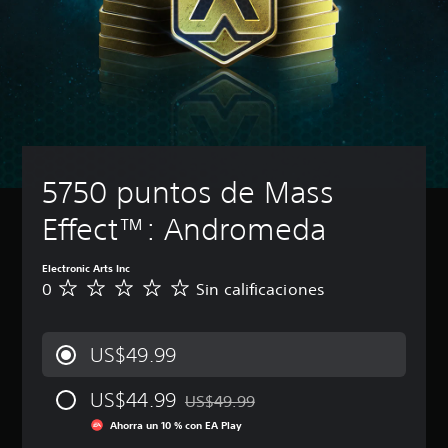
5750 puntos de Mass 
Effect™: Andromeda
Electronic Arts Inc
0
Sin calificaciones
S
i
n
c
US$49.99
a
l
US$44.99
i
US$49.99
Rebajado del precio original de US$49.
f
Ahorra un 10 % con EA Play
i