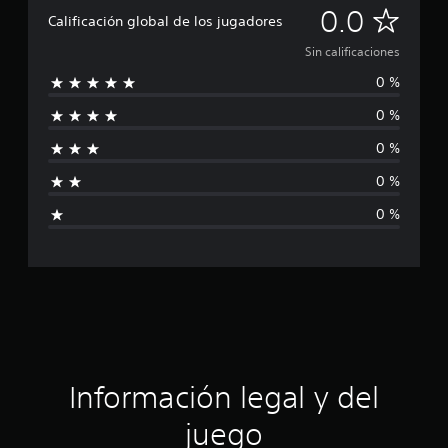
S
0.0
Calificación global de los jugadores
i
Sin calificaciones
0 %
n
0 %
c
0 %
a
0 %
l
0 %
i
f
i
c
a
Información legal y del
c
juego