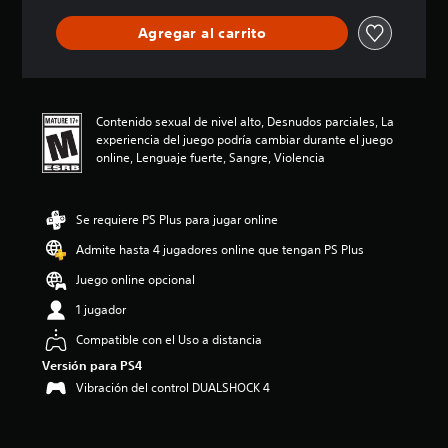
c
a
Agregar al carrito
c
i
o
n
e
Contenido sexual de nivel alto, Desnudos parciales, La
s
experiencia del juego podría cambiar durante el juego
online, Lenguaje fuerte, Sangre, Violencia
Se requiere PS Plus para jugar online
Admite hasta 4 jugadores online que tengan PS Plus
Juego online opcional
1 jugador
Compatible con el Uso a distancia
Versión para PS4
Vibración del control DUALSHOCK 4