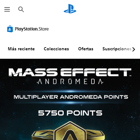
B
u
s
c
a
r
Más reciente
Colecciones
Ofertas
Suscripciones