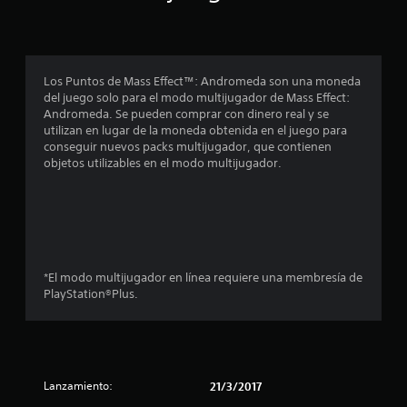
i
o
n
Los Puntos de Mass Effect™: Andromeda son una moneda
del juego solo para el modo multijugador de Mass Effect:
e
Andromeda. Se pueden comprar con dinero real y se
utilizan en lugar de la moneda obtenida en el juego para
s
conseguir nuevos packs multijugador, que contienen
objetos utilizables en el modo multijugador.
*El modo multijugador en línea requiere una membresía de
PlayStation®Plus.
Lanzamiento:
21/3/2017